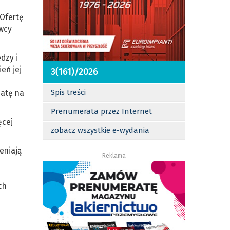
Ofertę
owcy
dzy i
eń jej
3(161)/2026
Spis treści
batę na
Prenumerata przez Internet
ęcej
zobacz wszystkie e-wydania
eniają
Reklama
ch