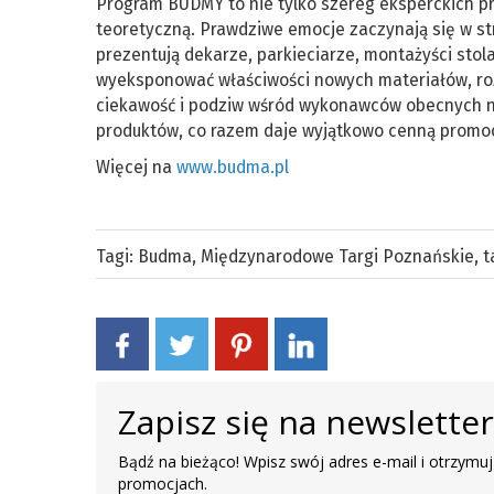
Program BUDMY to nie tylko szereg eksperckich prel
teoretyczną. Prawdziwe emocje zaczynają się w st
prezentują dekarze, parkieciarze, montażyści stola
wyeksponować właściwości nowych materiałów, rozw
ciekawość i podziw wśród wykonawców obecnych n
produktów, co razem daje wyjątkowo cenną promoc
Więcej na
www.budma.pl
Tagi:
Budma
,
Międzynarodowe Targi Poznańskie
,
t
Zapisz się na newslette
Bądź na bieżąco! Wpisz swój adres e-mail i otrzymuj
promocjach.