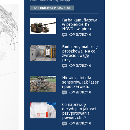
LAKIERNICTWO PROSZKOWE
Farba kamuflażowa
w projekcie K9.
NOVOL wspiera
...
KOMENTARZY: 0
Budujemy malarnię
proszkową. Na co
zwrócić uwagę
przy
...
KOMENTARZY: 0
Niewidzialni dla
sensorów. Jak laser
i podczerwień
...
KOMENTARZY: 0
Co naprawdę
decyduje o jakości
przygotowania
powierzchni?
KOMENTARZY: 0