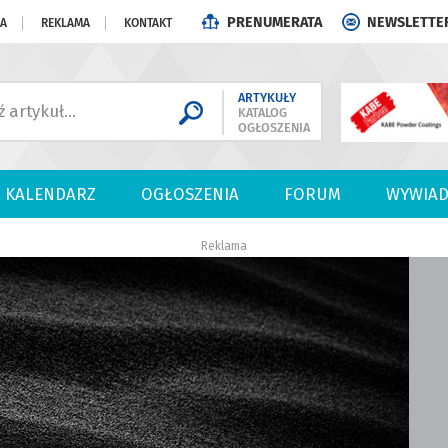
PRENUMERATA
NEWSLETTE
JA
REKLAMA
KONTAKT
ARTYKUŁY
KATALOG
OGŁOSZENIA
KALENDARZ
OGŁOSZENIA
FORUM
WYWIAD
Reklama