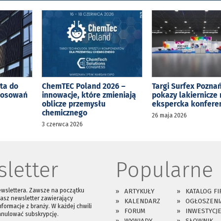
ta do
ChemTEC Poland 2026 –
Targi Surfex Poznań
tosowań
innowacje, które zmieniają
pokazy lakiernicze 
oblicze przemysłu
ekspercka konfere
chemicznego
26 maja 2026
3 czerwca 2026
letter
Popularne
ewslettera. Zawsze na początku
ARTYKUŁY
KATALOG FI
asz newsletter zawierający
KALENDARZ
OGŁOSZENI
nformacje z branży. W każdej chwili
FORUM
INWESTYCJ
anulować subskrypcję.
WYWIADY
SŁOWNIK