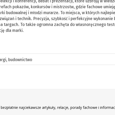
ekcji i konferencji, debat i prezentacji, które uzbroją w wiedz
refach pokazów, konkursów i mistrzostw, gdzie fachowe umiej
rki budowalnej i młodzi murarze. To miejsca, w których najlepi
iązań i technik. Precyzja, szybkość i perfekcyjne wykonanie
a targach. To także ogromna zachęta do własnoręcznego tes
ję dla marki.
argi
,
budownictwo
r
 bezpłatnie najciekawsze artykuły, relacje, porady fachowe i informac