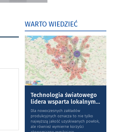
WARTO WIEDZIEĆ
Technologia światowego
lidera wsparta lokalnym
...
Dla nowoczesnych zakładów
produkcyjnych oznacza to nie tylko
najwyższą jakość uzyskiwanych powłok,
ale również wymierne korzyści
ekonomiczne wynikające
...