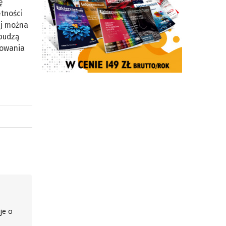
ę
ętności
ej można
 budzą
towania
je o