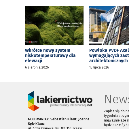
Wkrótce nowy system
Powłoka PVDF Axal
niskotemperaturowy dla
wymagających zas
elewacji
architektonicznych
6 sierpnia 2026
15 lipca 2026
News
Zapisz się do n
tygodnia otrzym
GOLDMAN s.c. Sebastian Klauz, Joanna
najważniejsze i
Sęk-Klauz
będziesz mógł 
ul. Armii Krajowej 86, 83 ­ 110 Tczew