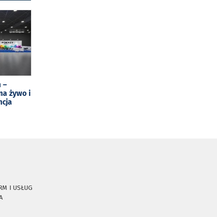
 –
na żywo i
ncja
RM I USŁUG
A
E