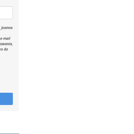
, Joanna
 e-mail
towania,
wo do