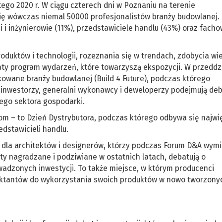
tego 2020 r. W ciągu czterech dni w Poznaniu na terenie
ę wówczas niemal 50000 profesjonalistów branży budowlanej. 
i i inżynierowie (11%), przedstawiciele handlu (43%) oraz fach
duktów i technologii, rozeznania się w trendach, zdobycia wie
ty program wydarzeń, które towarzyszą ekspozycji. W przeddzi
owane branży budowlanej (Build 4 Future), podczas którego
i, inwestorzy, generalni wykonawcy i deweloperzy podejmują de
ego sektora gospodarki.
m – to Dzień Dystrybutora, podczas którego odbywa się najwi
dstawicieli handlu.
 dla architektów i designerów, którzy podczas Forum D&A wymi
ty nagradzane i podziwiane w ostatnich latach, debatują o
adzonych inwestycji. To także miejsce, w którym producenci
ktantów do wykorzystania swoich produktów w nowo tworzony