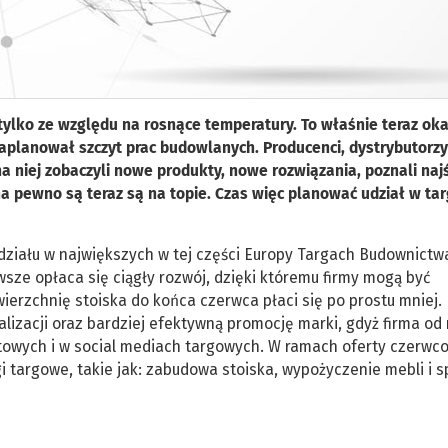
tylko ze względu na rosnące temperatury. To właśnie teraz oka
aplanował szczyt prac budowlanych. Producenci, dystrybutorzy
a niej zobaczyli nowe produkty, nowe rozwiązania, poznali na
 na pewno są teraz są na topie. Czas więc planować udział w ta
działu w największych w tej części Europy Targach Budownictwa
sze opłaca się ciągły rozwój, dzięki któremu firmy mogą być
ierzchnię stoiska do końca czerwca płaci się po prostu mniej.
lizacji oraz bardziej efektywną promocję marki, gdyż firma od 
towych i w social mediach targowych. W ramach oferty czerwc
 targowe, takie jak: zabudowa stoiska, wypożyczenie mebli i s