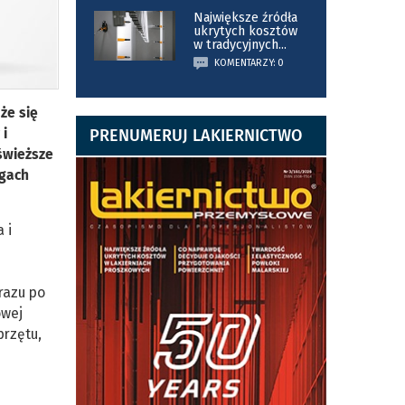
Największe źródła
ukrytych kosztów
w tradycyjnych
...
KOMENTARZY: 0
że się
 i
PRENUMERUJ LAKIERNICTWO
jświeższe
rgach
 i
razu po
owej
przętu,