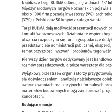
Najbliższe targi BUDMA odbędą się w dniach 4-7 lu
Międzynarodowych Targów Poznańskich pojawia si
około 1000 firm poznają inwestorzy (9%), architekc
(37%) z Polski oraz 50 krajów z całego świata.
Targi BUDMA dają możliwość prezentacji nowych pro
kontaktów biznesowych. Działania te wspiera boga
otwarcia rozpoczyna się forum gospodarcze dedyk
przedstawiciele administracji publicznej, eksperc
temat przyszłości, wyzwań i problemów tego ważn
Pierwszy dzień targów dedykowany jest handlowco
rozmów sprzedażowych, a także warsztaty dla prze
Wyjątkową przestrzeń organizatorzy przygotowują
się doświadczeniami, analizują najciekawsze obiek
uwarunkowaniach realizacyjnych i formalnych prow
materiałów budowlanych mogą zainspirować proje
konceptach.
Budujące emocje