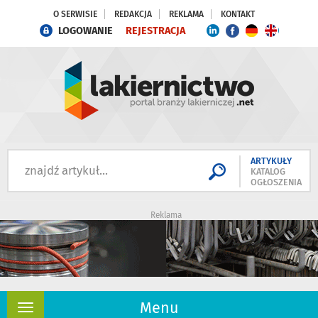
O SERWISIE
REDAKCJA
REKLAMA
KONTAKT
LOGOWANIE
REJESTRACJA
ARTYKUŁY
KATALOG
OGŁOSZENIA
Reklama
Menu
Rozwiń