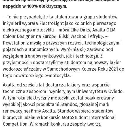
napędzie w 100% elektrycznym.
– To nie przypadek, że ta utalentowana grupa studentów
inżynierii wybrała ElectroLight jako kolor ich pierwszego
elektrycznego motocykla – mówi Elke Dirks, Axalta OEM
Colour Designer na Europę, Bliski Wschód i Afrykę. –
Powstał on z myślą o przyszłym rozwoju technologicznym i
pojazdach autonomicznych. Wyróżnia się zarówno pod
względem trendów rynkowych, jak i technologii. Z
przyjemnością dostarczyliśmy studentom najnowszy lakier
wodorozcieńczalny w Samochodowym Kolorze Roku 2021 do
tego nowatorskiego e-motocykla.
Axalta od sześciu lat dostarcza lakiery oraz wsparcie
techniczne zespołom inżynieryjnym Uniwersytetu w Oviedo.
W tym roku elektryczny motocykl został polakierowany
wysokiej jakości produktami Standox, globalnej marki
renowacyjnej firmy Axalta. Standox wspiera studentów
biorących udział w konkursie MotoStudent International
Competition. W ramach konkursu zespoły tworzą