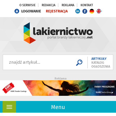
O SERWISIE
REDAKCJA
REKLAMA
KONTAKT
LOGOWANIE
REJESTRACJA
ARTYKUŁY
KATALOG
OGŁOSZENIA
Reklama
Menu
Rozwiń
nawigację