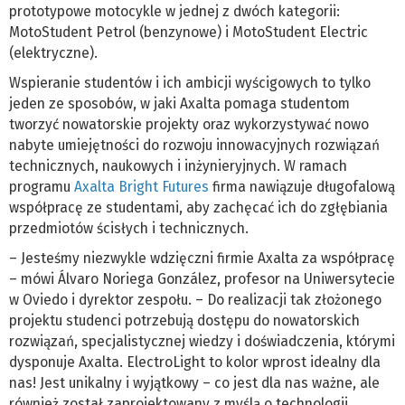
prototypowe motocykle w jednej z dwóch kategorii:
MotoStudent Petrol (benzynowe) i MotoStudent Electric
(elektryczne).
Wspieranie studentów i ich ambicji wyścigowych to tylko
jeden ze sposobów, w jaki Axalta pomaga studentom
tworzyć nowatorskie projekty oraz wykorzystywać nowo
nabyte umiejętności do rozwoju innowacyjnych rozwiązań
technicznych, naukowych i inżynieryjnych. W ramach
programu
Axalta Bright Futures
firma nawiązuje długofalową
współpracę ze studentami, aby zachęcać ich do zgłębiania
przedmiotów ścisłych i technicznych.
– Jesteśmy niezwykle wdzięczni firmie Axalta za współpracę
– mówi Álvaro Noriega González, profesor na Uniwersytecie
w Oviedo i dyrektor zespołu. – Do realizacji tak złożonego
projektu studenci potrzebują dostępu do nowatorskich
rozwiązań, specjalistycznej wiedzy i doświadczenia, którymi
dysponuje Axalta. ElectroLight to kolor wprost idealny dla
nas! Jest unikalny i wyjątkowy – co jest dla nas ważne, ale
również został zaprojektowany z myślą o technologii