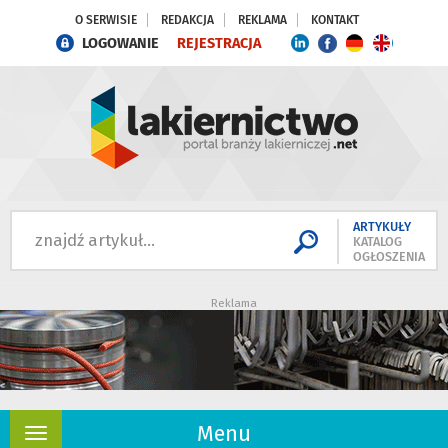
O SERWISIE
REDAKCJA
REKLAMA
KONTAKT
LOGOWANIE
REJESTRACJA
ARTYKUŁY
KATALOG
OGŁOSZENIA
Reklama
Menu
Rozwiń