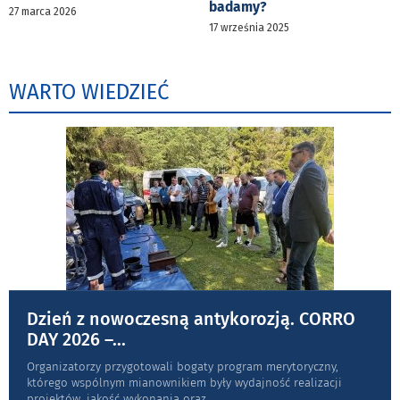
badamy?
27 marca 2026
17 września 2025
WARTO WIEDZIEĆ
Dzień z nowoczesną antykorozją. CORRO
DAY 2026 –
...
Organizatorzy przygotowali bogaty program merytoryczny,
którego wspólnym mianownikiem były wydajność realizacji
projektów, jakość wykonania oraz
...