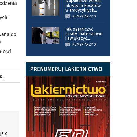
Największe źródła
kodzenia
ukrytych kosztów
w tradycyjnych
...
ych i
KOMENTARZY: 0
Jak ograniczyć
straty materiałowe
wana do
i zwiększyć
...
.
KOMENTARZY: 0
łości.
PRENUMERUJ LAKIERNICTWO
na
,
je o