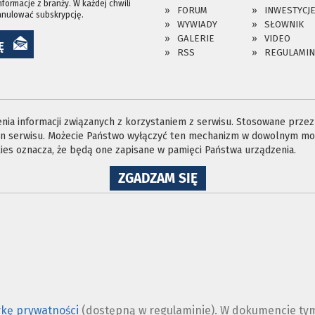
nformacje z branży. W każdej chwili
FORUM
INWESTYCJ
anulować subskrypcję.
WYWIADY
SŁOWNIK
GALERIE
VIDEO
Ę
RSS
REGULAMIN
ia informacji związanych z korzystaniem z serwisu. Stosowane przez n
ron serwisu. Możecie Państwo wyłączyć ten mechanizm w dowolnym mom
es oznacza, że będą one zapisane w pamięci Państwa urządzenia.
NA
ZGADZAM SIĘ
WYKORZYSTANIE
PLIKÓW
COOKIES
ykę prywatności
(dostępną w regulaminie). W dokumencie tym