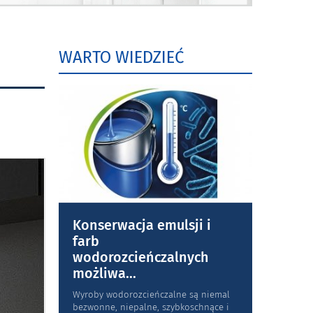
WARTO WIEDZIEĆ
Konserwacja emulsji i
farb
wodorozcieńczalnych
możliwa
...
Wyroby wodorozcieńczalne są niemal
bezwonne, niepalne, szybkoschnące i