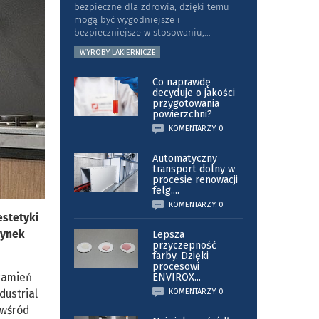
bezpieczne dla zdrowia, dzięki temu
mogą być wygodniejsze i
bezpieczniejsze w stosowaniu,
...
WYROBY LAKIERNICZE
Co naprawdę
decyduje o jakości
przygotowania
powierzchni?
KOMENTARZY: 0
Automatyczny
transport dolny w
procesie renowacji
felg.
...
KOMENTARZY: 0
estetyki
rynek
Lepsza
przyczepność
farby. Dzięki
procesowi
kamień
ENVIROX
...
dustrial
KOMENTARZY: 0
 wśród