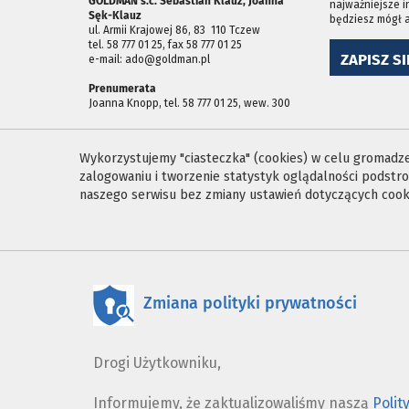
GOLDMAN s.c. Sebastian Klauz, Joanna
najważniejsze i
Sęk-Klauz
będziesz mógł 
ul. Armii Krajowej 86, 83 ­ 110 Tczew
tel. 58 777 01 25, fax 58 777 01 25
ZAPISZ SI
e-mail: ado@goldman.pl
Prenumerata
Joanna Knopp, tel. 58 777 01 25, wew. 300
Wykorzystujemy "ciasteczka" (cookies) w celu gromadzen
zalogowaniu i tworzenie statystyk oglądalności podst
naszego serwisu bez zmiany ustawień dotyczących cooki
Zmiana polityki prywatności
Drogi Użytkowniku,
Informujemy, że zaktualizowaliśmy naszą
Polit