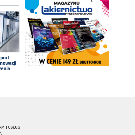
sport
enowacji
żenia
RM I USŁUG
A