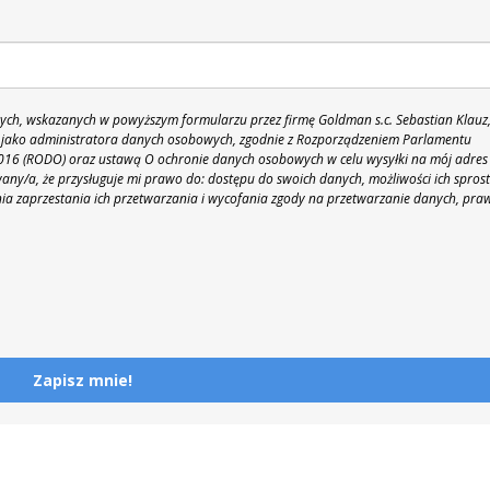
h, wskazanych w powyższym formularzu przez firmę Goldman s.c. Sebastian Klauz
 86 jako administratora danych osobowych, zgodnie z Rozporządzeniem Parlamentu
 2016 (RODO) oraz ustawą O ochronie danych osobowych w celu wysyłki na mój adres
y/a, że przysługuje mi prawo do: dostępu do swoich danych, możliwości ich spros
nia zaprzestania ich przetwarzania i wycofania zgody na przetwarzanie danych, pra
Zapisz mnie!