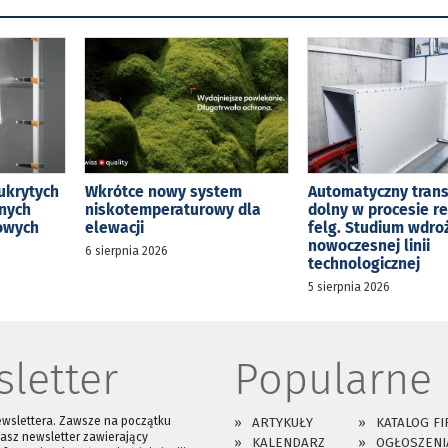
ukrytych
Wkrótce nowy system
Automatyczny tran
jnych
niskotemperaturowy dla
dolny w procesie r
kowych
elewacji
felg. Studium wdro
nowoczesnej linii
6 sierpnia 2026
technologicznej
5 sierpnia 2026
letter
Popularne
ewslettera. Zawsze na początku
ARTYKUŁY
KATALOG FI
asz newsletter zawierający
KALENDARZ
OGŁOSZENI