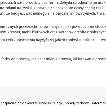
jakości, trwałe produkty bez formaldehydu są odporne na usz
 metodami natrysku, zapewniając doskonałe czasy schnięcia i
wni, że będą używać jednego z najbardziej innowacyjnych, trwał
wnętrznych powierzchni drewnianych i jest powszechnie stoso
ów, krzeseł, mebli biurowych oraz wyrobów architektonicznych
w celu zapewnienia najwyższej jakości połysku, aplikacji i trwa
,
farby do drewna
,
uszlachetnianie drewna
,
lakierowanie drew
r
 bezpłatnie najciekawsze artykuły, relacje, porady fachowe i informac