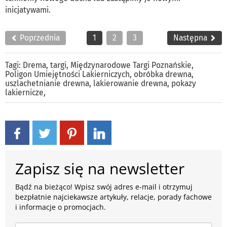
inicjatywami.
Poprzednia
1
2
3
Następna
Tagi:
Drema
,
targi
,
Międzynarodowe Targi Poznańskie
,
Poligon Umiejętności Lakierniczych
,
obróbka drewna
,
uszlachetnianie drewna
,
lakierowanie drewna
,
pokazy
lakiernicze
,
Zapisz się na newsletter
Bądź na bieżąco! Wpisz swój adres e-mail i otrzymuj
bezpłatnie najciekawsze artykuły, relacje, porady fachowe
i informacje o promocjach.