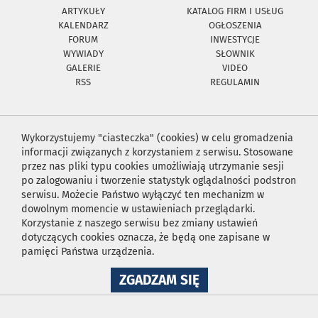
ARTYKUŁY
KATALOG FIRM I USŁUG
KALENDARZ
OGŁOSZENIA
FORUM
INWESTYCJE
WYWIADY
SŁOWNIK
GALERIE
VIDEO
RSS
REGULAMIN
Wykorzystujemy "ciasteczka" (cookies) w celu gromadzenia
informacji związanych z korzystaniem z serwisu. Stosowane
przez nas pliki typu cookies umożliwiają utrzymanie sesji
po zalogowaniu i tworzenie statystyk oglądalności podstron
serwisu. Możecie Państwo wyłączyć ten mechanizm w
dowolnym momencie w ustawieniach przeglądarki.
Korzystanie z naszego serwisu bez zmiany ustawień
dotyczących cookies oznacza, że będą one zapisane w
pamięci Państwa urządzenia.
NA
ZGADZAM SIĘ
WYKORZYSTANIE
PLIKÓW
COOKIES