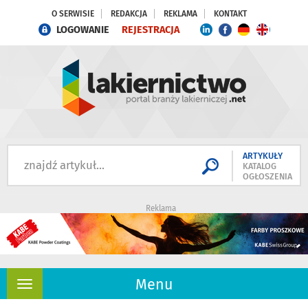
O SERWISIE
REDAKCJA
REKLAMA
KONTAKT
LOGOWANIE
REJESTRACJA
ARTYKUŁY
KATALOG
OGŁOSZENIA
Reklama
Menu
Rozwiń
nawigację