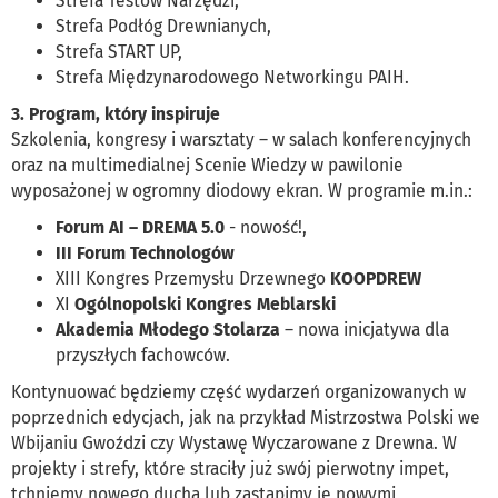
Strefa Testów Narzędzi,
Strefa Podłóg Drewnianych,
Strefa START UP,
Strefa Międzynarodowego Networkingu PAIH.
3. Program, który inspiruje
Szkolenia, kongresy i warsztaty – w salach konferencyjnych
oraz na multimedialnej Scenie Wiedzy w pawilonie
wyposażonej w ogromny diodowy ekran. W programie m.in.:
Forum AI – DREMA 5.0
- nowość!,
III Forum Technologów
XIII Kongres Przemysłu Drzewnego
KOOPDREW
XI
Ogólnopolski Kongres Meblarski
Akademia Młodego Stolarza
– nowa inicjatywa dla
przyszłych fachowców.
Kontynuować będziemy część wydarzeń organizowanych w
poprzednich edycjach, jak na przykład Mistrzostwa Polski we
Wbijaniu Gwoździ czy Wystawę Wyczarowane z Drewna. W
projekty i strefy, które straciły już swój pierwotny impet,
tchniemy nowego ducha lub zastąpimy je nowymi