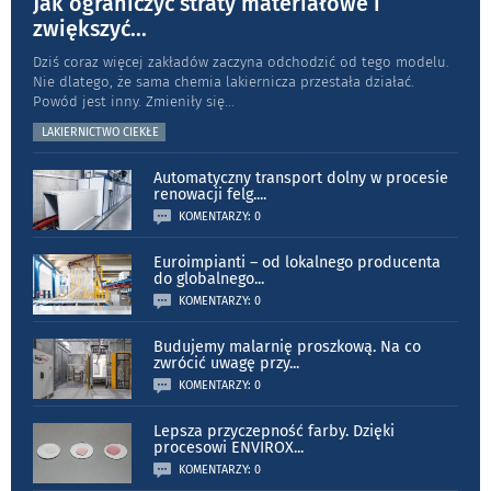
Jak ograniczyć straty materiałowe i
zwiększyć
...
Dziś coraz więcej zakładów zaczyna odchodzić od tego modelu.
Nie dlatego, że sama chemia lakiernicza przestała działać.
Powód jest inny. Zmieniły się
...
LAKIERNICTWO CIEKŁE
Automatyczny transport dolny w procesie
renowacji felg.
...
KOMENTARZY: 0
Euroimpianti – od lokalnego producenta
do globalnego
...
KOMENTARZY: 0
Budujemy malarnię proszkową. Na co
zwrócić uwagę przy
...
KOMENTARZY: 0
Lepsza przyczepność farby. Dzięki
procesowi ENVIROX
...
KOMENTARZY: 0