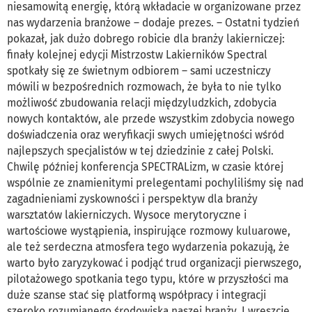
niesamowitą energię, którą wkładacie w organizowane przez
nas wydarzenia branżowe – dodaje prezes. – Ostatni tydzień
pokazał, jak dużo dobrego robicie dla branży lakierniczej:
finały kolejnej edycji Mistrzostw Lakierników Spectral
spotkały się ze świetnym odbiorem – sami uczestniczy
mówili w bezpośrednich rozmowach, że była to nie tylko
możliwość zbudowania relacji międzyludzkich, zdobycia
nowych kontaktów, ale przede wszystkim zdobycia nowego
doświadczenia oraz weryfikacji swych umiejętności wśród
najlepszych specjalistów w tej dziedzinie z całej Polski.
Chwilę później konferencja SPECTRALizm, w czasie której
wspólnie ze znamienitymi prelegentami pochyliliśmy się nad
zagadnieniami zyskowności i perspektyw dla branży
warsztatów lakierniczych. Wysoce merytoryczne i
wartościowe wystąpienia, inspirujące rozmowy kuluarowe,
ale też serdeczna atmosfera tego wydarzenia pokazują, że
warto było zaryzykować i podjąć trud organizacji pierwszego,
pilotażowego spotkania tego typu, które w przyszłości ma
duże szanse stać się platformą współpracy i integracji
szeroko rozumianego środowiska naszej branży. I wreszcie