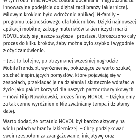
W tym roku firma NOVOL została doceniana i nagrodzona za
innowacyjne podejście do digitalizacji branży lakierniczej.
Milowym krokiem było wdrożenie aplikacji N-family –
programu lojalnościowego dla lakierników. Dzięki najnowszej
aplikacji mobilnej zakupy materiałów lakierniczych marki
NOVOL stały się jeszcze szybsze i prostsze. Uproszczono cały
proces do kilku kroków, żeby można było szybko i wygodnie
złożyć zamówienie.
– Jest to kolejne, po otrzymanej wcześniej nagrodzie
MobileTrends.pl, wyróżnienie, pokazujące że warto szukać,
słuchać inspirujących pomysłów, które pojawiają się w
zespołach, przekładać je na działania i skutecznie wdrażać w
życie jako pakiet korzyści dla naszych partnerów rynkowych
– mówi Filip Nowakowski, prezes firmy NOVOL. – Dziękujemy
za tak cenne wyróżnienie Nie zwalniamy tempa i działamy
dalej.
Warto dodać, że ostatnio NOVOL był bardzo aktywny na
wielu polach w branży lakierniczej. – Chcę podziękować
swoim zespołom za zaangażowanie, inicjatywę oraz