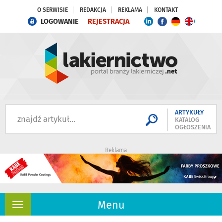
O SERWISIE
REDAKCJA
REKLAMA
KONTAKT
LOGOWANIE
REJESTRACJA
ARTYKUŁY
KATALOG
OGŁOSZENIA
Reklama
Menu
Rozwiń
nawigację