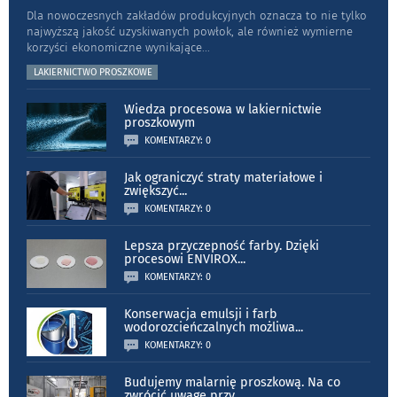
Dla nowoczesnych zakładów produkcyjnych oznacza to nie tylko
najwyższą jakość uzyskiwanych powłok, ale również wymierne
korzyści ekonomiczne wynikające
...
LAKIERNICTWO PROSZKOWE
Wiedza procesowa w lakiernictwie
proszkowym
KOMENTARZY: 0
Jak ograniczyć straty materiałowe i
zwiększyć
...
KOMENTARZY: 0
Lepsza przyczepność farby. Dzięki
procesowi ENVIROX
...
KOMENTARZY: 0
Konserwacja emulsji i farb
wodorozcieńczalnych możliwa
...
KOMENTARZY: 0
Budujemy malarnię proszkową. Na co
zwrócić uwagę przy
...