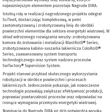
najważniejszym elementem pozostaje Nagroda DIRA.
Istotną rolę w realizacji nagrodzonego projektu odegrał
SciTeeX, dostarczając kompleksową, w pełni
zautomatyzowaną i zrobotyzowaną linię do obróbki
powierzchni elementów dla sektora energetyki wiatrowej. W
skład wdrożonego rozwiązania weszły: zrobotyzowana
komora do śrutowania i metalizacji BlastRoID® Series,
zrobotyzowana kabino-suszarka lakiernicza ColoRoID®
Series, zaawansowany system transportu
technologicznego oraz system nadzoru procesów
Surfactory® Supervision System.
Projekt stanowi przykład skutecznego wykorzystania
robotyzacji w obróbce powierzchni i procesach
lakierniczych. Jednocześnie pokazuje, jak nowoczesne
technologie pozwalają zwiększać efektywność produkcji,
poprawiać powtarzalność procesów oraz odpowiadać na
rosnące wymagania przemysłu energetyki wiatrowej.
Nominacja do Nagrody DIRA już dziś potwierdza wysoką