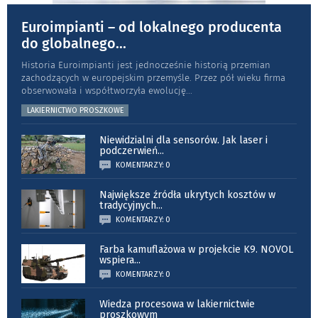
Euroimpianti – od lokalnego producenta
do globalnego
...
Historia Euroimpianti jest jednocześnie historią przemian
zachodzących w europejskim przemyśle. Przez pół wieku firma
obserwowała i współtworzyła ewolucję
...
LAKIERNICTWO PROSZKOWE
Niewidzialni dla sensorów. Jak laser i
podczerwień
...
KOMENTARZY: 0
Największe źródła ukrytych kosztów w
tradycyjnych
...
KOMENTARZY: 0
Farba kamuflażowa w projekcie K9. NOVOL
wspiera
...
KOMENTARZY: 0
Wiedza procesowa w lakiernictwie
proszkowym