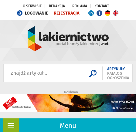
O SERWISIE
REDAKCJA
REKLAMA
KONTAKT
LOGOWANIE
REJESTRACJA
ARTYKUŁY
KATALOG
OGŁOSZENIA
Reklama
Menu
Rozwiń
nawigację