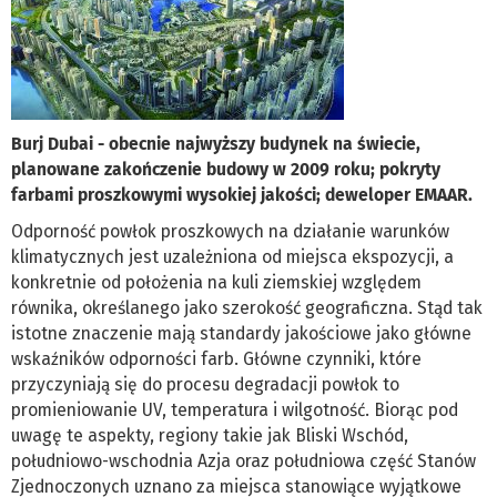
Burj Dubai - obecnie najwyższy budynek na świecie,
planowane zakończenie budowy w 2009 roku; pokryty
farbami proszkowymi wysokiej jakości; deweloper EMAAR.
Odporność powłok proszkowych na działanie warunków
klimatycznych jest uzależniona od miejsca ekspozycji, a
konkretnie od położenia na kuli ziemskiej względem
równika, określanego jako szerokość geograficzna. Stąd tak
istotne znaczenie mają standardy jakościowe jako główne
wskaźników odporności farb. Główne czynniki, które
przyczyniają się do procesu degradacji powłok to
promieniowanie UV, temperatura i wilgotność. Biorąc pod
uwagę te aspekty, regiony takie jak Bliski Wschód,
południowo-wschodnia Azja oraz południowa część Stanów
Zjednoczonych uznano za miejsca stanowiące wyjątkowe