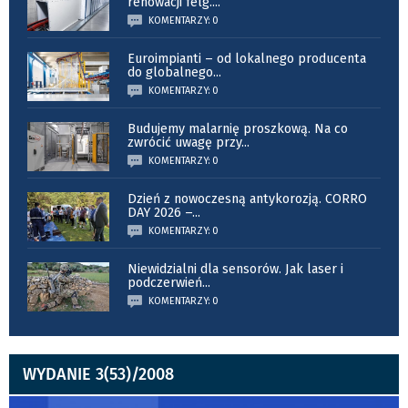
renowacji felg.
...
KOMENTARZY: 0
Euroimpianti – od lokalnego producenta
do globalnego
...
KOMENTARZY: 0
Budujemy malarnię proszkową. Na co
zwrócić uwagę przy
...
KOMENTARZY: 0
Dzień z nowoczesną antykorozją. CORRO
DAY 2026 –
...
KOMENTARZY: 0
Niewidzialni dla sensorów. Jak laser i
podczerwień
...
KOMENTARZY: 0
WYDANIE 3(53)/2008