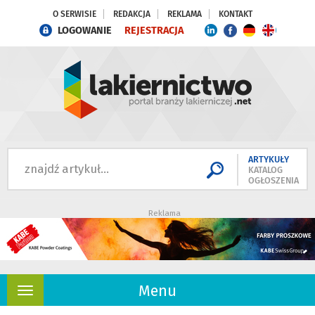
O SERWISIE
REDAKCJA
REKLAMA
KONTAKT
LOGOWANIE
REJESTRACJA
ARTYKUŁY
KATALOG
OGŁOSZENIA
Reklama
Menu
Rozwiń
nawigację