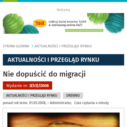
nawigację
Reklama
AKTUALNOŚCI I PRZEGLĄD RYNKU
STRONA GŁÓWNA
AKTUALNOŚCI I PRZEGLĄD RYNKU
Nie dopuścić do migracji
Wydanie nr:
3(53)/2008
AKTUALNOŚCI I PRZEGLĄD RYNKU
DREWNO
ponad rok temu 01.05.2008, ~ Administrator, Czas czytania 4 minuty