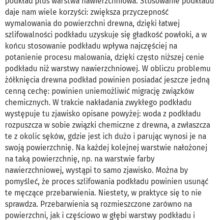
podkład plus warstwa nawierzchniowa. Stosowanie podkładu
daje nam wiele korzyści: zwiększa przyczepność
wymalowania do powierzchni drewna, dzięki łatwej
szlifowalności podkładu uzyskuje się gładkość powłoki, a w
końcu stosowanie podkładu wpływa najczęściej na
potanienie procesu malowania, dzięki często niższej cenie
podkładu niż warstwy nawierzchniowej. W obliczu problemu
żółknięcia drewna podkład powinien posiadać jeszcze jedną
cenną cechę: powinien uniemożliwić migrację związków
chemicznych. W trakcie nakładania zwykłego podkładu
występuje tu zjawisko opisane powyżej: woda z podkładu
rozpuszcza w sobie związki chemiczne z drewna, a zwłaszcza
te z okolic sęków, gdzie jest ich dużo i parując wynosi je na
swoją powierzchnię. Na każdej kolejnej warstwie nałożonej
na taką powierzchnię, np. na warstwie farby
nawierzchniowej, wystąpi to samo zjawisko. Można by
pomyśleć, że proces szlifowania podkładu powinien usunąć
te męczące przebarwienia. Niestety, w praktyce się to nie
sprawdza. Przebarwienia są rozmieszczone zarówno na
powierzchni, jak i częściowo w głębi warstwy podkładu i