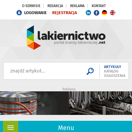
O SERWISIE
REDAKCJA
REKLAMA
KONTAKT
LOGOWANIE
REJESTRACJA
ARTYKUŁY
KATALOG
OGŁOSZENIA
Reklama
Menu
Rozwiń