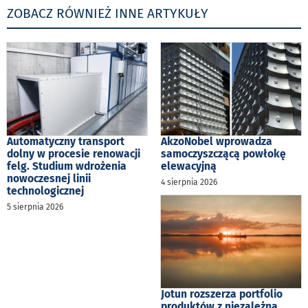
ZOBACZ RÓWNIEŻ INNE ARTYKUŁY
Automatyczny transport
AkzoNobel wprowadza
dolny w procesie renowacji
samoczyszczącą powłokę
felg. Studium wdrożenia
elewacyjną
nowoczesnej linii
4 sierpnia 2026
technologicznej
5 sierpnia 2026
Jotun rozszerza portfolio
produktów z niezależną