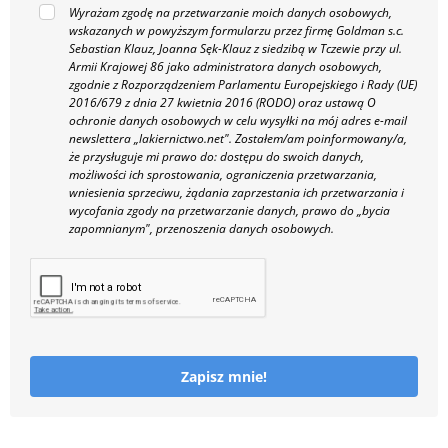
Wyrażam zgodę na przetwarzanie moich danych osobowych,
wskazanych w powyższym formularzu przez firmę Goldman s.c.
Sebastian Klauz, Joanna Sęk-Klauz z siedzibą w Tczewie przy ul.
Armii Krajowej 86 jako administratora danych osobowych,
zgodnie z Rozporządzeniem Parlamentu Europejskiego i Rady (UE)
2016/679 z dnia 27 kwietnia 2016 (RODO) oraz ustawą O
ochronie danych osobowych w celu wysyłki na mój adres e-mail
newslettera „lakiernictwo.net".
Zostałem/am poinformowany/a,
że przysługuje mi prawo do: dostępu do swoich danych,
możliwości ich sprostowania, ograniczenia przetwarzania,
wniesienia sprzeciwu, żądania zaprzestania ich przetwarzania i
wycofania zgody na przetwarzanie danych, prawo do „bycia
zapomnianym", przenoszenia danych osobowych.
Zapisz mnie!