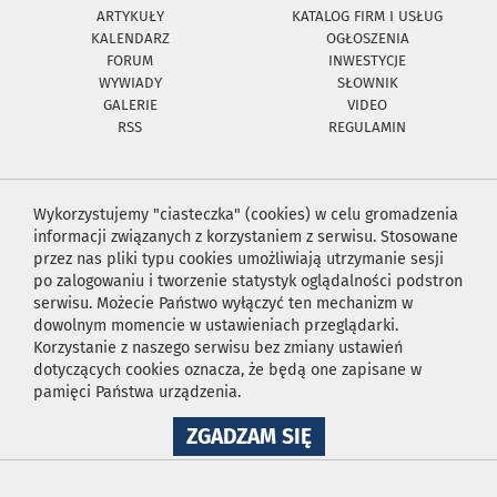
ARTYKUŁY
KATALOG FIRM I USŁUG
KALENDARZ
OGŁOSZENIA
FORUM
INWESTYCJE
WYWIADY
SŁOWNIK
GALERIE
VIDEO
RSS
REGULAMIN
Wykorzystujemy "ciasteczka" (cookies) w celu gromadzenia
informacji związanych z korzystaniem z serwisu. Stosowane
przez nas pliki typu cookies umożliwiają utrzymanie sesji
po zalogowaniu i tworzenie statystyk oglądalności podstron
serwisu. Możecie Państwo wyłączyć ten mechanizm w
dowolnym momencie w ustawieniach przeglądarki.
Korzystanie z naszego serwisu bez zmiany ustawień
dotyczących cookies oznacza, że będą one zapisane w
pamięci Państwa urządzenia.
NA
ZGADZAM SIĘ
WYKORZYSTANIE
PLIKÓW
COOKIES