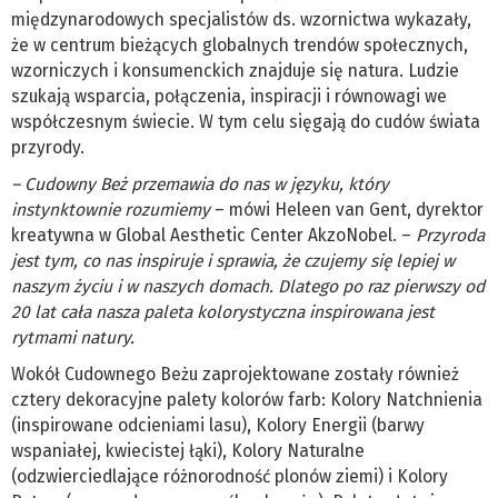
międzynarodowych specjalistów ds. wzornictwa wykazały,
że w centrum bieżących globalnych trendów społecznych,
wzorniczych i konsumenckich znajduje się natura. Ludzie
szukają wsparcia, połączenia, inspiracji i równowagi we
współczesnym świecie. W tym celu sięgają do cudów świata
przyrody.
– Cudowny Beż przemawia do nas w języku, który
instynktownie rozumiemy
– mówi Heleen van Gent, dyrektor
kreatywna w Global Aesthetic Center AkzoNobel. –
Przyroda
jest tym, co nas inspiruje i sprawia, że czujemy się lepiej w
naszym życiu i w naszych domach. Dlatego po raz pierwszy od
20 lat cała nasza paleta kolorystyczna inspirowana jest
rytmami natury.
Wokół Cudownego Beżu zaprojektowane zostały również
cztery dekoracyjne palety kolorów farb: Kolory Natchnienia
(inspirowane odcieniami lasu), Kolory Energii (barwy
wspaniałej, kwiecistej łąki), Kolory Naturalne
(odzwierciedlające różnorodność plonów ziemi) i Kolory