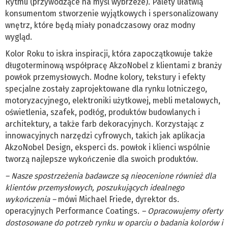
Rytmu (przywodzące na myśl wybrzeże). Palety ułatwią
konsumentom stworzenie wyjątkowych i spersonalizowany
wnętrz, które będą miały ponadczasowy oraz modny
wygląd.
Kolor Roku to iskra inspiracji, która zapoczątkowuje także
długoterminową współpracę AkzoNobel z klientami z branży
powłok przemysłowych. Modne kolory, tekstury i efekty
specjalne zostały zaprojektowane dla rynku lotniczego,
motoryzacyjnego, elektroniki użytkowej, mebli metalowych,
oświetlenia, szafek, podłóg, produktów budowlanych i
architektury, a także farb dekoracyjnych. Korzystając z
innowacyjnych narzędzi cyfrowych, takich jak aplikacja
AkzoNobel Design, eksperci ds. powłok i klienci wspólnie
tworzą najlepsze wykończenie dla swoich produktów.
– Nasze spostrzeżenia badawcze są nieocenione również dla
klientów przemysłowych, poszukujących idealnego
wykończenia –
mówi Michael Friede, dyrektor ds.
operacyjnych Performance Coatings
. – Opracowujemy oferty
dostosowane do potrzeb rynku w oparciu o badania kolorów i