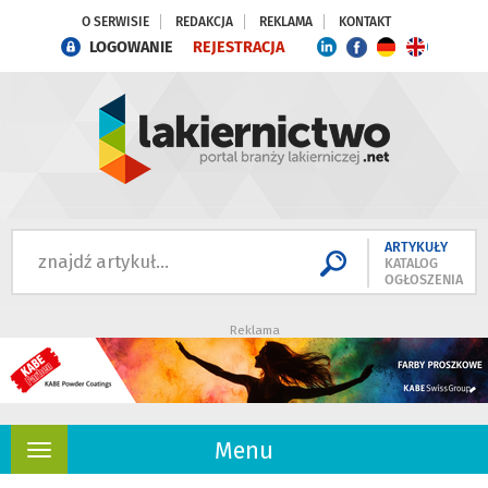
O SERWISIE
REDAKCJA
REKLAMA
KONTAKT
LOGOWANIE
REJESTRACJA
ARTYKUŁY
KATALOG
OGŁOSZENIA
Reklama
Menu
Rozwiń
nawigację