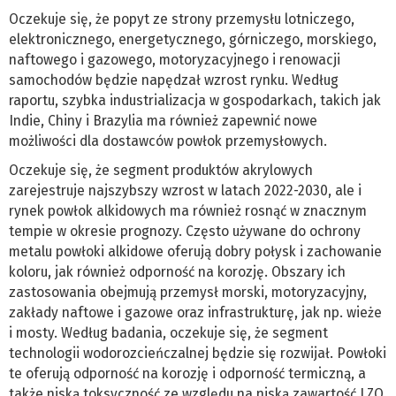
Oczekuje się, że popyt ze strony przemysłu lotniczego,
elektronicznego, energetycznego, górniczego, morskiego,
naftowego i gazowego, motoryzacyjnego i renowacji
samochodów będzie napędzał wzrost rynku. Według
raportu, szybka industrializacja w gospodarkach, takich jak
Indie, Chiny i Brazylia ma również zapewnić nowe
możliwości dla dostawców powłok przemysłowych.
Oczekuje się, że segment produktów akrylowych
zarejestruje najszybszy wzrost w latach 2022-2030, ale i
rynek powłok alkidowych ma również rosnąć w znacznym
tempie w okresie prognozy. Często używane do ochrony
metalu powłoki alkidowe oferują dobry połysk i zachowanie
koloru, jak również odporność na korozję. Obszary ich
zastosowania obejmują przemysł morski, motoryzacyjny,
zakłady naftowe i gazowe oraz infrastrukturę, jak np. wieże
i mosty. Według badania, oczekuje się, że segment
technologii wodorozcieńczalnej będzie się rozwijał. Powłoki
te oferują odporność na korozję i odporność termiczną, a
także niską toksyczność ze względu na niską zawartość LZO.