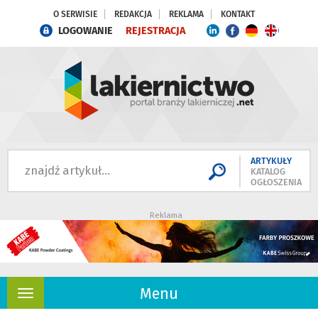
O SERWISIE
REDAKCJA
REKLAMA
KONTAKT
LOGOWANIE
REJESTRACJA
ARTYKUŁY
KATALOG
OGŁOSZENIA
Reklama
Menu
Rozwiń
nawigację