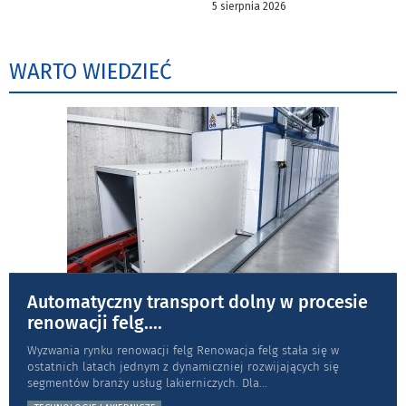
5 sierpnia 2026
WARTO WIEDZIEĆ
Automatyczny transport dolny w procesie
renowacji felg.
...
Wyzwania rynku renowacji felg Renowacja felg stała się w
ostatnich latach jednym z dynamiczniej rozwijających się
segmentów branży usług lakierniczych. Dla
...