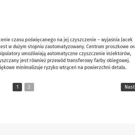
enie czasu poświęcanego na jej czyszczenie – wyjaśnia Jacek
u jest w dużym stopniu zautomatyzowany. Centrum proszkowe or
pulatory umożliwiają automatyczne czyszczenie inżektorów,
yszczany jest również przewód transferowy farby obiegowej.
ękowe minimalizuje ryzyko wtrąceń na powierzchni detalu.
1
2
Nas
r