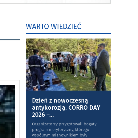
WARTO WIEDZIEĆ
Dzień z nowoczesną
antykorozją. CORRO DAY
2026 –
...
Organizatorzy przygotowali bogaty
program merytoryczny, którego
wspólnym mianownikiem były