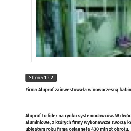
Strona 1 z 2
Firma Aluprof zainwestowała w nowoczesną kabi
Aluprof to lider na rynku systemodawców. W dwóc
aluminiowe, z których firmy wykonawcze tworzą kon
ubiegłym roku firma osiągnęła 430 mln zł obrotu. 