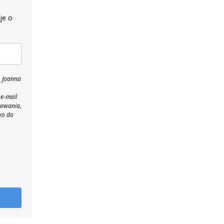
je o
, Joanna
 e-mail
towania,
wo do