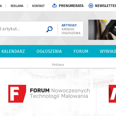
PRENUMERATA
NEWSLETTE
JA
REKLAMA
KONTAKT
ARTYKUŁY
KATALOG
OGŁOSZENIA
KALENDARZ
OGŁOSZENIA
FORUM
WYWIAD
Reklama