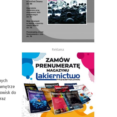
Reklama
nych
 wnętrze
nowisk do
raz