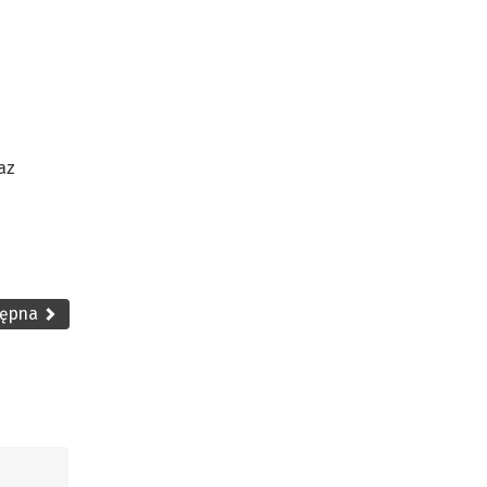
az
tępna