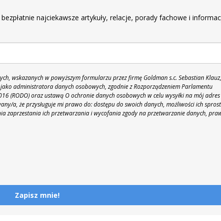
 bezpłatnie najciekawsze artykuły, relacje, porady fachowe i informac
h, wskazanych w powyższym formularzu przez firmę Goldman s.c. Sebastian Klauz
 86 jako administratora danych osobowych, zgodnie z Rozporządzeniem Parlamentu
 2016 (RODO) oraz ustawą O ochronie danych osobowych w celu wysyłki na mój adres
y/a, że przysługuje mi prawo do: dostępu do swoich danych, możliwości ich spros
nia zaprzestania ich przetwarzania i wycofania zgody na przetwarzanie danych, pra
Zapisz mnie!