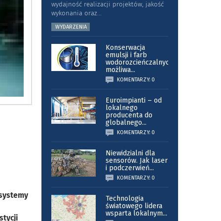
wydajność realizacji projektów, jakość
wykonania oraz
...
WYDARZENIA
Konserwacja
emulsji i farb
wodorozcieńczalnych
możliwa
...
KOMENTARZY: 0
Euroimpianti – od
lokalnego
producenta do
globalnego
...
KOMENTARZY: 0
Niewidzialni dla
sensorów. Jak laser
i podczerwień
...
KOMENTARZY: 0
 systemy
Technologia
światowego lidera
wsparta lokalnym
...
tycji