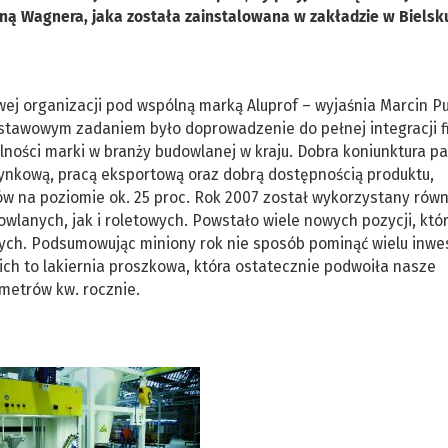
biną Wagnera, jaka została zainstalowana w zakładzie w Bielsku
ej organizacji pod wspólną marką Aluprof – wyjaśnia Marcin P
dstawowym zadaniem było doprowadzenie do pełnej integracji f
lności marki w branży budowlanej w kraju. Dobra koniunktura p
rynkową, pracą eksportową oraz dobrą dostępnością produktu,
 na poziomie ok. 25 proc. Rok 2007 został wykorzystany równ
lanych, jak i roletowych. Powstało wiele nowych pozycji, któ
ych. Podsumowując miniony rok nie sposób pominąć wielu inwes
ich to lakiernia proszkowa, która ostatecznie podwoiła nasze
metrów kw. rocznie.