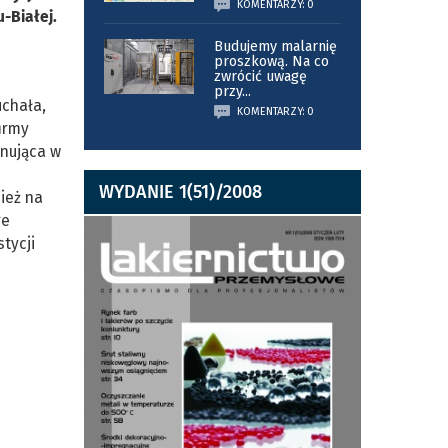
KOMENTARZY: 0
-Białej.
Budujemy malarnię
proszkową. Na co
zwrócić uwagę
przy
...
uchała,
KOMENTARZY: 0
irmy
anująca w
WYDANIE 1(51)/2008
ież na
re
tycji