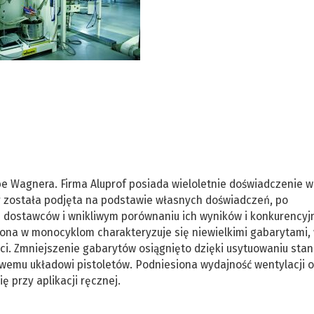
be Wagnera. Firma Aluprof posiada wieloletnie doświadczenie w
ny została podjęta na podstawie własnych doświadczeń, po
 dostawców i wnikliwym porównaniu ich wyników i konkurencyj
ona w monocyklom charakteryzuje się niewielkimi gabarytami,
ści. Zmniejszenie gabarytów osiągnięto dzięki usytuowaniu sta
owemu układowi pistoletów. Podniesiona wydajność wentylacji o
 przy aplikacji ręcznej.