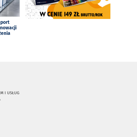
sport
enowacji
żenia
RM I USŁUG
A