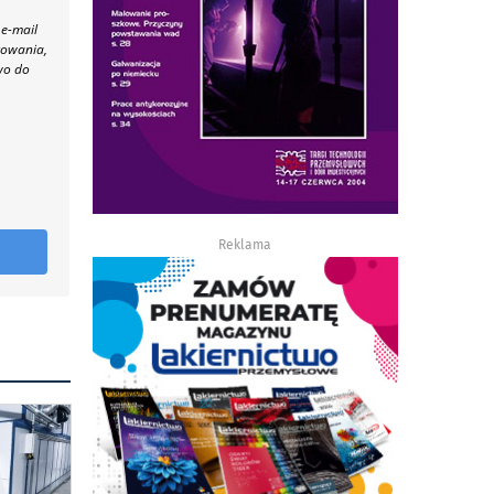
 e-mail
towania,
wo do
Reklama