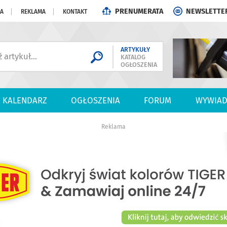
PRENUMERATA
NEWSLETTE
JA
REKLAMA
KONTAKT
ARTYKUŁY
KATALOG
OGŁOSZENIA
KALENDARZ
OGŁOSZENIA
FORUM
WYWIAD
Reklama