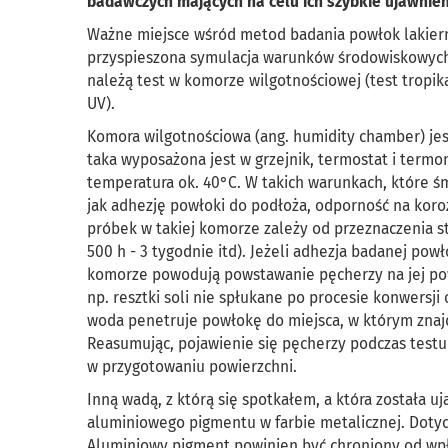
badawczych mających na celu ich szybkie ujawnien
Ważne miejsce wśród metod badania powłok lakiern
przyspieszona symulacja warunków środowiskowych, 
należą test w komorze wilgotnościowej (test tropik
UV).
Komora wilgotnościowa (ang. humidity chamber) je
taka wyposażona jest w grzejnik, termostat i ter
temperatura ok. 40°C. W takich warunkach, które ś
jak adhezję powłoki do podłoża, odporność na koroz
próbek w takiej komorze zależy od przeznaczenia stru
500 h - 3 tygodnie itd). Jeżeli adhezja badanej pow
komorze powodują powstawanie pęcherzy na jej powi
np. resztki soli nie spłukane po procesie konwersj
woda penetruje powłokę do miejsca, w którym znajd
Reasumując, pojawienie się pęcherzy podczas testu
w przygotowaniu powierzchni.
Inną wadą, z którą się spotkałem, a która została 
aluminiowego pigmentu w farbie metalicznej. Dot
Aluminiowy pigment powinien być chroniony od wpł