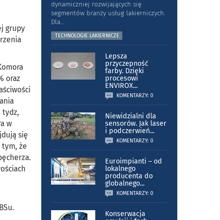
dynamiczniej rozwijających się
segmentów branży usług lakierniczych.
Dla
...
j grupy
TECHNOLOGIE LAKIERNICZE
arzenia
Lepsza
przyczepność
 Komora
farby. Dzięki
% oraz
procesowi
ENVIROX
...
aściwości
KOMENTARZY: 0
ania
 tydz,
Niewidzialni dla
ra w
sensorów. Jak laser
i podczerwień
...
dują się
KOMENTARZY: 0
 tym, że
pęcherza.
Euroimpianti – od
wościach
lokalnego
producenta do
globalnego
...
KOMENTARZY: 0
BSu.
Konserwacja