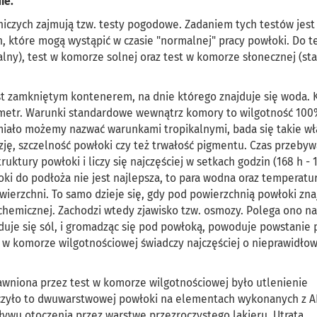
ie.
iczych zajmują tzw. testy pogodowe. Zadaniem tych testów jest
które mogą wystąpić w czasie "normalnej" pracy powłoki. Do te
alny), test w komorze solnej oraz test w komorze słonecznej (st
st zamkniętym kontenerem, na dnie którego znajduje się woda.
mometr. Warunki standardowe wewnątrz komory to wilgotność 100
miało możemy nazwać warunkami tropikalnymi, bada się takie wł
ję, szczelność powłoki czy też trwałość pigmentu. Czas przebyw
ktury powłoki i liczy się najczęściej w setkach godzin (168 h - 1
łoki do podłoża nie jest najlepsza, to para wodna oraz temperatu
erzchni. To samo dzieje się, gdy pod powierzchnią powłoki znaj
i chemicznej. Zachodzi wtedy zjawisko tzw. osmozy. Polega ono na
uje się sól, i gromadząc się pod powłoką, powoduje powstanie 
 w komorze wilgotnościowej świadczy najczęściej o nieprawidło
ujawniona przez test w komorze wilgotnościowej było utlenienie
yczyło to dwuwarstwowej powłoki na elementach wykonanych z A
ywu otoczenia przez warstwę przezroczystego lakieru. Utrata