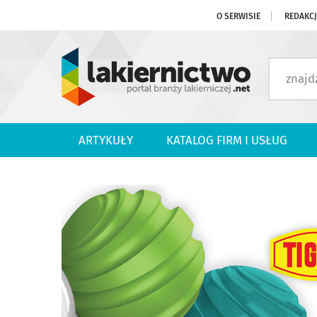
O SERWISIE
REDAKC
ARTYKUŁY
KATALOG FIRM I USŁUG