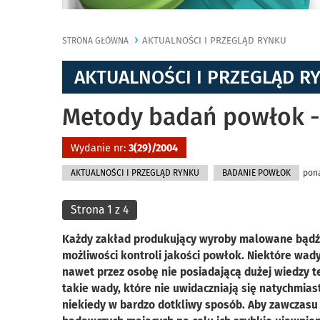
AKTUALNOŚCI I PRZEGLĄD RYNKU
STRONA GŁÓWNA
AKTUALNOŚCI I PRZEGLĄD R
Metody badań powłok -
Wydanie nr:
3(29)/2004
AKTUALNOŚCI I PRZEGLĄD RYNKU
BADANIE POWŁOK
pona
Strona 1 z 4
Każdy zakład produkujący wyroby malowane bądź 
możliwości kontroli jakości powłok. Niektóre wa
nawet przez osobę nie posiadającą dużej wiedzy te
takie wady, które nie uwidaczniają się natychmias
niekiedy w bardzo dotkliwy sposób. Aby zawczas