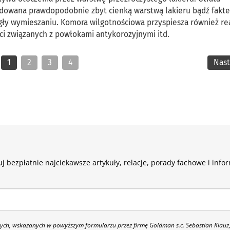
dowana prawdopodobnie zbyt cienką warstwą lakieru bądź fakte
egły wymieszaniu. Komora wilgotnościowa przyspiesza również re
ści związanych z powłokami antykorozyjnymi itd.
1
2
3
4
Nas
j bezpłatnie najciekawsze artykuły, relacje, porady fachowe i info
h, wskazanych w powyższym formularzu przez firmę Goldman s.c. Sebastian Klauz