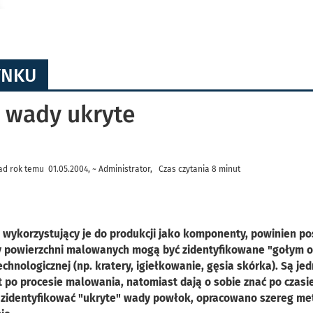
YNKU
 wady ukryte
d rok temu 01.05.2004, ~ Administrator, Czas czytania 8 minut
wykorzystujący je do produkcji jako komponenty, powinien po
dy powierzchni malowanych mogą być zidentyfikowane "gołym 
chnologicznej (np. kratery, igiełkowanie, gęsia skórka). Są je
t po procesie malowania, natomiast dają o sobie znać po czasie
u zidentyfikować "ukryte" wady powłok, opracowano szereg me