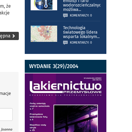
emulsji i farb
wodorozcieńczalnych
m, że
możliwa
...
akcje
KOMENTARZY: 0
Technologia
światowego lidera
tępna
wsparta lokalnym
...
KOMENTARZY: 0
WYDANIE 3(29)/2004
rmacje
, Joanna