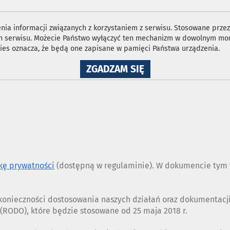
ia informacji związanych z korzystaniem z serwisu. Stosowane przez 
ron serwisu. Możecie Państwo wyłączyć ten mechanizm w dowolnym mom
ies oznacza, że będą one zapisane w pamięci Państwa urządzenia.
NA
ZGADZAM SIĘ
WYKORZYSTANIE
PLIKÓW
COOKIES
ykę prywatności
(dostępną w regulaminie). W dokumencie tym w
z konieczności dostosowania naszych działań oraz dokumentac
RODO), które będzie stosowane od 25 maja 2018 r.