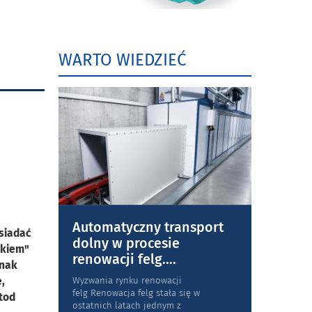
WARTO WIEDZIEĆ
Automatyczny transport
siadać
dolny w procesie
okiem"
renowacji felg.
...
dnak
,
Wyzwania rynku renowacji
felg Renowacja felg stała się w
tod
ostatnich latach jednym z