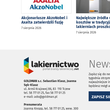
Akcjonariusze AkzoNobel i
Największe źródła 
Axalta zatwierdzili fuzję
kosztów w tradycy
lakierniach prosz
7 sierpnia 2026
7 sierpnia 2026
News
Zapisz się do n
tygodnia otrzym
GOLDMAN s.c. Sebastian Klauz, Joanna
najważniejsze i
Sęk-Klauz
będziesz mógł 
ul. Armii Krajowej 86, 83 ­ 110 Tczew
tel. 58 777 01 25, fax 58 777 01 25
ZAPISZ SI
e-mail: ado@goldman.pl
Prenumerata
Joanna Knopp, tel. 58 777 01 25, wew. 300