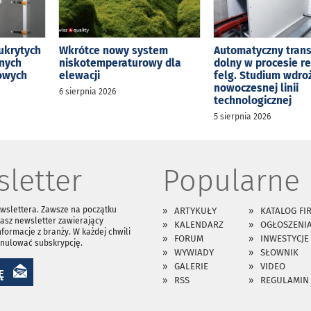
ukrytych
Wkrótce nowy system
Automatyczny tran
jnych
niskotemperaturowy dla
dolny w procesie r
kowych
elewacji
felg. Studium wdro
nowoczesnej linii
6 sierpnia 2026
technologicznej
5 sierpnia 2026
letter
Popularne
ewslettera. Zawsze na początku
ARTYKUŁY
KATALOG FI
asz newsletter zawierający
KALENDARZ
OGŁOSZENI
nformacje z branży. W każdej chwili
FORUM
INWESTYCJE
anulować subskrypcję.
WYWIADY
SŁOWNIK
GALERIE
VIDEO
Ę
RSS
REGULAMIN