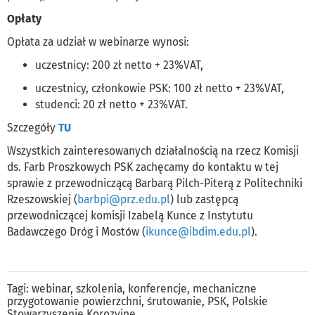
Opłaty
Opłata za udział w webinarze wynosi:
uczestnicy: 200 zł netto + 23%VAT,
uczestnicy, członkowie PSK: 100 zł netto + 23%VAT,
studenci: 20 zł netto + 23%VAT.
Szczegóły
TU
Wszystkich zainteresowanych działalnością na rzecz Komisji
ds. Farb Proszkowych PSK zachęcamy do kontaktu w tej
sprawie z przewodniczącą Barbarą Pilch-Piterą z Politechniki
Rzeszowskiej (
barbpi@prz.edu.pl
) lub zastępcą
przewodniczącej komisji Izabelą Kunce z Instytutu
Badawczego Dróg i Mostów (
ikunce@ibdim.edu.pl
).
Tagi:
webinar
,
szkolenia
,
konferencje
,
mechaniczne
przygotowanie powierzchni
,
śrutowanie
,
PSK
,
Polskie
Stowarzyszenie Korozyjne