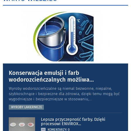
Konserwacja emulsji i farb
wodorozcieńczalnych możliwa
...
Wyroby wodorozcieńczalne są niemal bezwonne, niepalne,
szybkoschnące i bezpieczne dla zdrowia, dzięki temu mogą być
wygodniejsze i bezpieczniejsze w stosowaniu,
...
WYROBY LAKIERNICZE
Lepsza przyczepność farby. Dzięki
procesowi ENVIROX
...
KOMENTARZY: 0