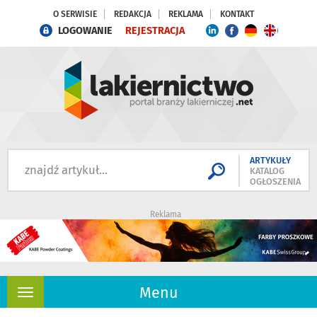
O SERWISIE
REDAKCJA
REKLAMA
KONTAKT
LOGOWANIE
REJESTRACJA
ARTYKUŁY
KATALOG
OGŁOSZENIA
Reklama
Menu
Rozwiń
nawigację