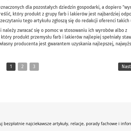
naczonych dla pozostałych dziedzin gospodarki, a dopiero "wyn
lić, który produkt z grupy farb i lakierów jest najbardziej odp
czytaniu tego artykułu zgłoszą się do redakcji oferenci takich 
i należy zwracać się o pomoc w stosowaniu ich wyrobów albo z
który produkt przemysłu farb i lakierów najlepiej spełniały sta
łasny producenta jest gwarantem uzyskania najlepszej, najwyżs
1
2
3
Nas
j bezpłatnie najciekawsze artykuły, relacje, porady fachowe i info