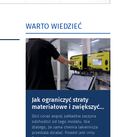
WARTO WIEDZIEĆ
Jak ograniczyć straty
materiałowe i zwiększyć
...
Dziś coraz więcej zakładów zaczyna
odchodzić od tego modelu. Nie
dlatego, że sama chemia lakiernicza
przestała działać. Powód jest inny.