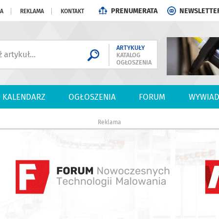
PRENUMERATA
NEWSLETTE
JA
REKLAMA
KONTAKT
ARTYKUŁY
KATALOG
OGŁOSZENIA
KALENDARZ
OGŁOSZENIA
FORUM
WYWIAD
Reklama