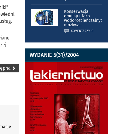
iki"
Konserwacja
owiedni.
emulsji i farb
wodorozcieńczalnych
usług.
możliwa
...
KOMENTARZY: 0
wiane
zej
WYDANIE 5(31)/2004
tępna
rmacje