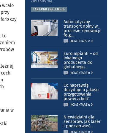
Zmieniły się
...
a wcale
LAKIERNICTWO CIEKŁE
 przy
farb czy
Automatyczny
transport dolny w
procesie renowacji
felg.
...
t to
KOMENTARZY: 0
czeniem
wyrobów
Euroimpianti – od
lokalnego
producenta do
ależnej
globalnego
...
 cech
KOMENTARZY: 0
em
Co naprawdę
ch
decyduje o jakości
przygotowania
powierzchni?
KOMENTARZY: 0
wania w
Niewidzialni dla
sensorów. Jak laser
stki
i podczerwień
...
KOMENTARZY: 0