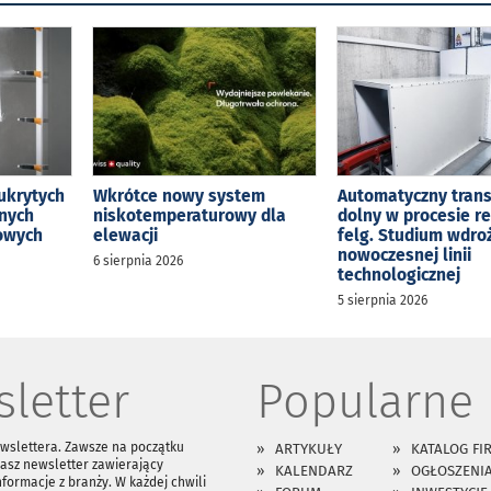
ukrytych
Wkrótce nowy system
Automatyczny tran
jnych
niskotemperaturowy dla
dolny w procesie r
kowych
elewacji
felg. Studium wdro
nowoczesnej linii
6 sierpnia 2026
technologicznej
5 sierpnia 2026
letter
Popularne
ewslettera. Zawsze na początku
ARTYKUŁY
KATALOG FI
asz newsletter zawierający
KALENDARZ
OGŁOSZENI
nformacje z branży. W każdej chwili