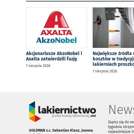
Akcjonariusze AkzoNobel i
Największe źródła 
Axalta zatwierdzili fuzję
kosztów w tradycy
lakierniach prosz
7 sierpnia 2026
7 sierpnia 2026
News
Zapisz się do n
tygodnia otrzym
GOLDMAN s.c. Sebastian Klauz, Joanna
najważniejsze i