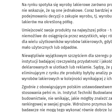
Na rynku spotyka się wyroby lakierowe zarówno prod
nie wskazuje, że są one jednakowe. Coraz bardziej w
podejmowaniu decyzji o zakupie wyrobu, tj. wyrobu
lakierów ma określoną półkę.
Umiejscowić swoje produkty na najwyższej półce - 
niemożliwe do osiągnięcia przez wszystkich, więc r
dla wielu użytkowników wyrobów lakierowych, gdyb
mało użytecznych lub odpadów.
Niewątpliwie wyjątkowym szczęściem dla szeregu pr
instytucji badającej rzeczywistą przydatność i jak
deklarowanych w ulotkach lub reklamie. Sądzę, że
eliminującym z rynku złe produkty byłyby analizy
wyrobów lakierowych w kolejności wynikającej z ich j
Zgodnie z obowiązującym polskim ustawodawstwem 
stosowania pełni m. in. Instytut Techniki Budowlan
budownictwie, nie wnikając, jakie mógłby znaleźć za
rankingowej w swojej grupie. Wdrożono przymus bada
badawcze nie mogą tego wykonać równie dobrze lub l