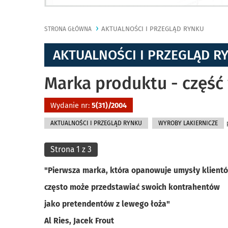
AKTUALNOŚCI I PRZEGLĄD RYNKU
STRONA GŁÓWNA
AKTUALNOŚCI I PRZEGLĄD R
Marka produktu - część 
Wydanie nr:
5(31)/2004
AKTUALNOŚCI I PRZEGLĄD RYNKU
WYROBY LAKIERNICZE
Strona 1 z 3
"Pierwsza marka, która opanowuje umysły klient
często może przedstawiać swoich kontrahentów
jako pretendentów z lewego łoża"
Al Ries, Jacek Frout