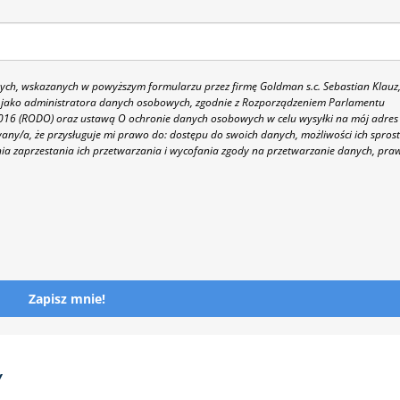
h, wskazanych w powyższym formularzu przez firmę Goldman s.c. Sebastian Klauz
 86 jako administratora danych osobowych, zgodnie z Rozporządzeniem Parlamentu
 2016 (RODO) oraz ustawą O ochronie danych osobowych w celu wysyłki na mój adres
y/a, że przysługuje mi prawo do: dostępu do swoich danych, możliwości ich spros
nia zaprzestania ich przetwarzania i wycofania zgody na przetwarzanie danych, pra
Zapisz mnie!
Y