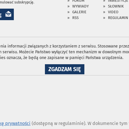
FORUM
INWESTYCJE
anulować subskrypcję.
WYWIADY
SŁOWNIK
GALERIE
VIDEO
Ę
RSS
REGULAMIN
ia informacji związanych z korzystaniem z serwisu. Stosowane przez 
ron serwisu. Możecie Państwo wyłączyć ten mechanizm w dowolnym mom
ies oznacza, że będą one zapisane w pamięci Państwa urządzenia.
NA
ZGADZAM SIĘ
WYKORZYSTANIE
PLIKÓW
COOKIES
ykę prywatności
(dostępną w regulaminie). W dokumencie tym w