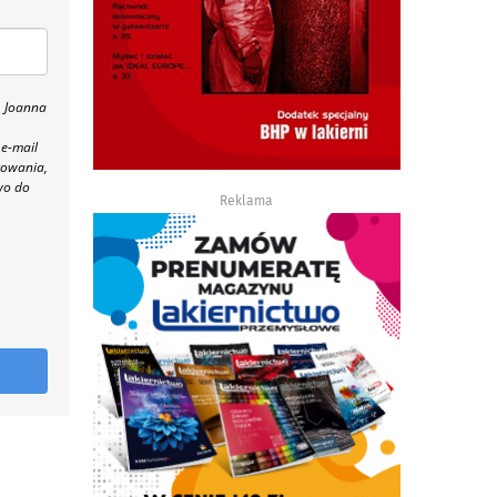
, Joanna
 e-mail
towania,
wo do
Reklama