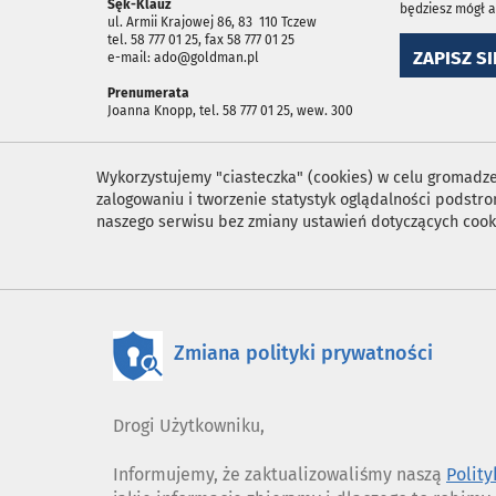
Sęk-Klauz
będziesz mógł 
ul. Armii Krajowej 86, 83 ­ 110 Tczew
tel. 58 777 01 25, fax 58 777 01 25
ZAPISZ SI
e-mail: ado@goldman.pl
Prenumerata
Joanna Knopp, tel. 58 777 01 25, wew. 300
Wykorzystujemy "ciasteczka" (cookies) w celu gromadzen
zalogowaniu i tworzenie statystyk oglądalności podst
naszego serwisu bez zmiany ustawień dotyczących cook
Zmiana polityki prywatności
Drogi Użytkowniku,
Informujemy, że zaktualizowaliśmy naszą
Polit