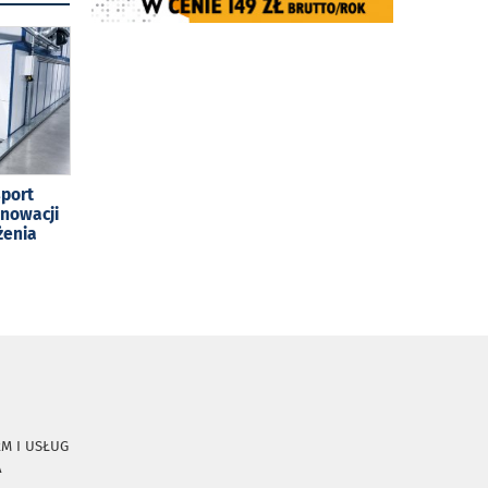
sport
enowacji
żenia
RM I USŁUG
A