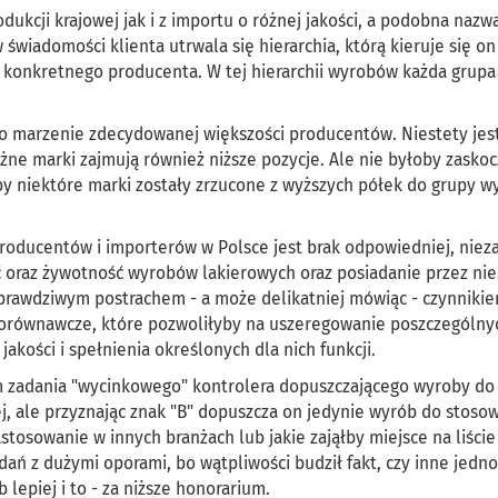
ukcji krajowej jak i z importu o różnej jakości, a podobna nazw
 świadomości klienta utrwala się hierarchia, którą kieruje się on
 konkretnego producenta. W tej hierarchii wyrobów każda grupa 
to marzenie zdecydowanej większości producentów. Niestety jes
óżne marki zajmują również niższe pozycje. Ale nie byłoby zasko
y niektóre marki zostały zrzucone z wyższych półek do grupy 
oducentów i importerów w Polsce jest brak odpowiedniej, niez
ość oraz żywotność wyrobów lakierowych oraz posiadanie przez nie
 prawdziwym postrachem - a może delikatniej mówiąc - czynniki
 porównawcze, które pozwoliłyby na uszeregowanie poszczególny
akości i spełnienia określonych dla nich funkcji.
zadania "wycinkowego" kontrolera dopuszczającego wyroby do
ej, ale przyznając znak "B" dopuszcza on jedynie wyrób do stoso
stosowanie w innych branżach lub jakie zająłby miejsce na liście
ń z dużymi oporami, bo wątpliwości budził fakt, czy inne jedno
epiej i to - za niższe honorarium.