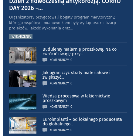
Dzień z nowoczesną antykorozją. CORRO
DAY 2026 –
...
Organizatorzy przygotowali bogaty program merytoryczny,
którego wspólnym mianownikiem były wydajność realizacji
projektów, jakość wykonania oraz
...
WYDARZENIA
Budujemy malarnię proszkową. Na co
zwrócić uwagę przy
...
KOMENTARZY: 0
Jak ograniczyć straty materiałowe i
zwiększyć
...
KOMENTARZY: 0
Wiedza procesowa w lakiernictwie
proszkowym
KOMENTARZY: 0
Euroimpianti – od lokalnego producenta
do globalnego
...
KOMENTARZY: 0