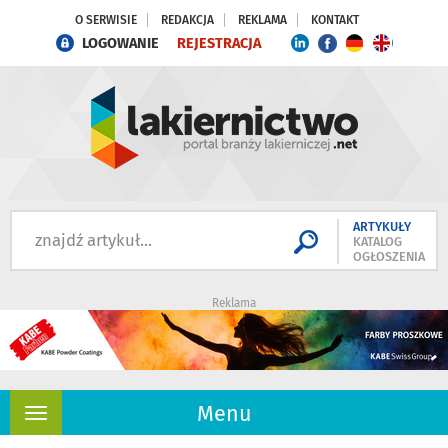
O SERWISIE
REDAKCJA
REKLAMA
KONTAKT
LOGOWANIE
REJESTRACJA
ARTYKUŁY
KATALOG
OGŁOSZENIA
Reklama
Menu
Rozwiń
nawigację