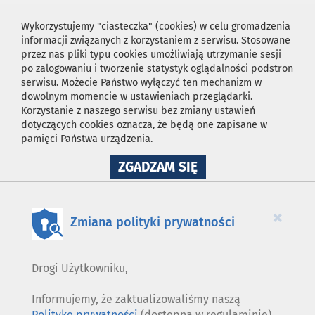
Wykorzystujemy "ciasteczka" (cookies) w celu gromadzenia
informacji związanych z korzystaniem z serwisu. Stosowane
przez nas pliki typu cookies umożliwiają utrzymanie sesji
po zalogowaniu i tworzenie statystyk oglądalności podstron
serwisu. Możecie Państwo wyłączyć ten mechanizm w
dowolnym momencie w ustawieniach przeglądarki.
Korzystanie z naszego serwisu bez zmiany ustawień
dotyczących cookies oznacza, że będą one zapisane w
pamięci Państwa urządzenia.
NA
ZGADZAM SIĘ
WYKORZYSTANIE
PLIKÓW
COOKIES
×
Zmiana polityki prywatności
Drogi Użytkowniku,
Informujemy, że zaktualizowaliśmy naszą
Politykę prywatności
(dostępną w regulaminie).