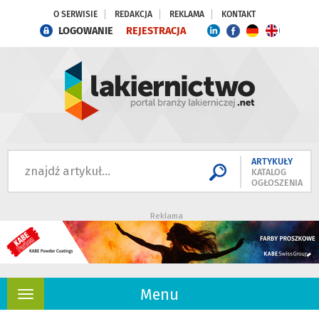
O SERWISIE
REDAKCJA
REKLAMA
KONTAKT
LOGOWANIE
REJESTRACJA
ARTYKUŁY
KATALOG
OGŁOSZENIA
Reklama
Menu
Rozwiń
nawigację