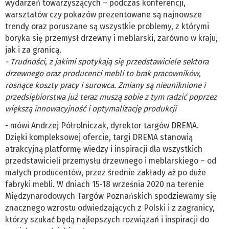
wydarzeń towarzyszących – podczas konferencji,
warsztatów czy pokazów prezentowane są najnowsze
trendy oraz poruszane są wszystkie problemy, z którymi
boryka się przemysł drzewny i meblarski, zarówno w kraju,
jak i za granicą.
- Trudności, z jakimi spotykają się przedstawiciele sektora
drzewnego oraz producenci mebli to brak pracowników,
rosnące koszty pracy i surowca. Zmiany są nieuniknione i
przedsiębiorstwa już teraz muszą sobie z tym radzić poprzez
większą innowacyjność i optymalizację produkcji
- mówi Andrzej Półrolniczak, dyrektor targów DREMA.
Dzięki kompleksowej ofercie, targi DREMA stanowią
atrakcyjną platformę wiedzy i inspiracji dla wszystkich
przedstawicieli przemysłu drzewnego i meblarskiego – od
małych producentów, przez średnie zakłady aż po duże
fabryki mebli. W dniach 15-18 września 2020 na terenie
Międzynarodowych Targów Poznańskich spodziewamy się
znacznego wzrostu odwiedzających z Polski i z zagranicy,
którzy szukać będą najlepszych rozwiązań i inspiracji do