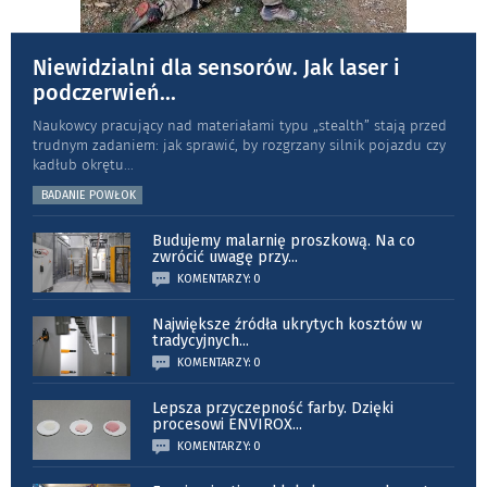
Niewidzialni dla sensorów. Jak laser i
podczerwień
...
Naukowcy pracujący nad materiałami typu „stea­lth” stają przed
trudnym zadaniem: jak sprawić, by rozgrzany silnik pojazdu czy
kadłub okrętu
...
BADANIE POWŁOK
Budujemy malarnię proszkową. Na co
zwrócić uwagę przy
...
KOMENTARZY: 0
Największe źródła ukrytych kosztów w
tradycyjnych
...
KOMENTARZY: 0
Lepsza przyczepność farby. Dzięki
procesowi ENVIROX
...
KOMENTARZY: 0