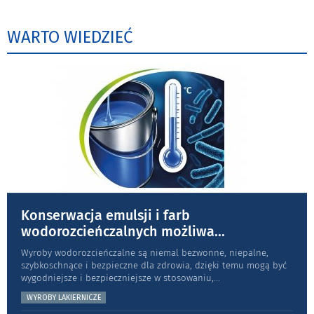
WARTO WIEDZIEĆ
Konserwacja emulsji i farb
wodorozcieńczalnych możliwa
...
Wyroby wodorozcieńczalne są niemal bezwonne, niepalne,
szybkoschnące i bezpieczne dla zdrowia, dzięki temu mogą być
wygodniejsze i bezpieczniejsze w stosowaniu,
...
WYROBY LAKIERNICZE