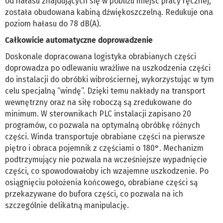
od hałasu znajdujących się w pobliżu miejsc pracy ręcznej,
została obudowana kabiną dźwiękoszczelną. Redukuje ona
poziom hałasu do 78 dB(A).
Całkowicie automatyczne doprowadzenie
Doskonale dopracowana logistyka obrabianych części
doprowadza po odlewaniu wrażliwe na uszkodzenia części
do instalacji do obróbki wibrościernej, wykorzystując w tym
celu specjalną “windę”. Dzięki temu nakłady na transport
wewnętrzny oraz na siłę roboczą są zredukowane do
minimum. W sterownikach PLC instalacji zapisano 20
programów, co pozwala na optymalną obróbkę różnych
części. Winda transportuje obrabiane części na pierwsze
piętro i obraca pojemnik z częściami o 180°. Mechanizm
podtrzymujący nie pozwala na wcześniejsze wypadnięcie
części, co spowodowałoby ich wzajemne uszkodzenie. Po
osiągnięciu położenia końcowego, obrabiane części są
przekazywane do bufora części, co pozwala na ich
szczególnie delikatną manipulację.