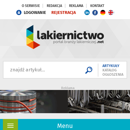
O SERWISIE
REDAKCJA
REKLAMA
KONTAKT
LOGOWANIE
REJESTRACJA
ARTYKUŁY
KATALOG
OGŁOSZENIA
Reklama
Menu
Rozwiń