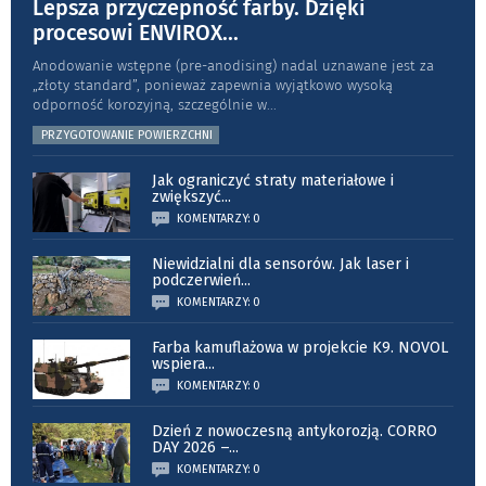
Lepsza przyczepność farby. Dzięki
procesowi ENVIROX
...
Anodowanie wstępne (pre-anodising) nadal uznawane jest za
„złoty standard”, ponieważ zapewnia wyjątkowo wysoką
odporność koro­zyjną, szczególnie w
...
PRZYGOTOWANIE POWIERZCHNI
Jak ograniczyć straty materiałowe i
zwiększyć
...
KOMENTARZY: 0
Niewidzialni dla sensorów. Jak laser i
podczerwień
...
KOMENTARZY: 0
Farba kamuflażowa w projekcie K9. NOVOL
wspiera
...
KOMENTARZY: 0
Dzień z nowoczesną antykorozją. CORRO
DAY 2026 –
...
KOMENTARZY: 0