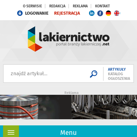
O SERWISIE
REDAKCJA
REKLAMA
KONTAKT
LOGOWANIE
REJESTRACJA
ARTYKUŁY
KATALOG
OGŁOSZENIA
Reklama
Menu
Rozwiń