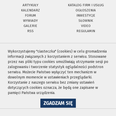
ARTYKUŁY
KATALOG FIRM I USŁUG
KALENDARZ
OGŁOSZENIA
FORUM
INWESTYCJE
WYWIADY
SŁOWNIK
GALERIE
VIDEO
RSS
REGULAMIN
Wykorzystujemy "ciasteczka" (cookies) w celu gromadzenia
informacji związanych z korzystaniem z serwisu. Stosowane
przez nas pliki typu cookies umożliwiają utrzymanie sesji po
zalogowaniu i tworzenie statystyk oglądalności podstron
serwisu. Możecie Państwo wyłączyć ten mechanizm w
dowolnym momencie w ustawieniach przeglądarki.
Korzystanie z naszego serwisu bez zmiany ustawień
dotyczących cookies oznacza, że będą one zapisane w
pamięci Państwa urządzenia.
NA
ZGADZAM SIĘ
WYKORZYSTANIE
PLIKÓW
COOKIES