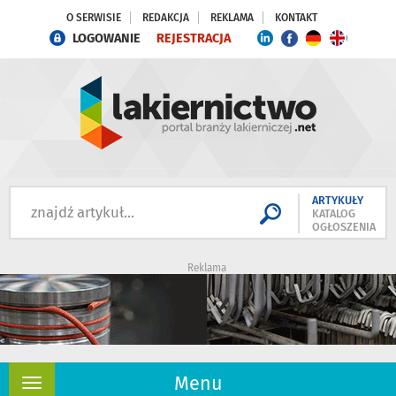
O SERWISIE
REDAKCJA
REKLAMA
KONTAKT
LOGOWANIE
REJESTRACJA
ARTYKUŁY
KATALOG
OGŁOSZENIA
Reklama
Menu
Rozwiń