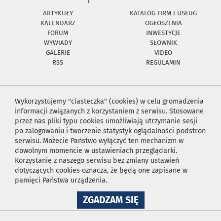
ARTYKUŁY
KATALOG FIRM I USŁUG
KALENDARZ
OGŁOSZENIA
FORUM
INWESTYCJE
WYWIADY
SŁOWNIK
GALERIE
VIDEO
RSS
REGULAMIN
Wykorzystujemy "ciasteczka" (cookies) w celu gromadzenia
informacji związanych z korzystaniem z serwisu. Stosowane
przez nas pliki typu cookies umożliwiają utrzymanie sesji
po zalogowaniu i tworzenie statystyk oglądalności podstron
serwisu. Możecie Państwo wyłączyć ten mechanizm w
dowolnym momencie w ustawieniach przeglądarki.
Korzystanie z naszego serwisu bez zmiany ustawień
dotyczących cookies oznacza, że będą one zapisane w
pamięci Państwa urządzenia.
NA
ZGADZAM SIĘ
WYKORZYSTANIE
PLIKÓW