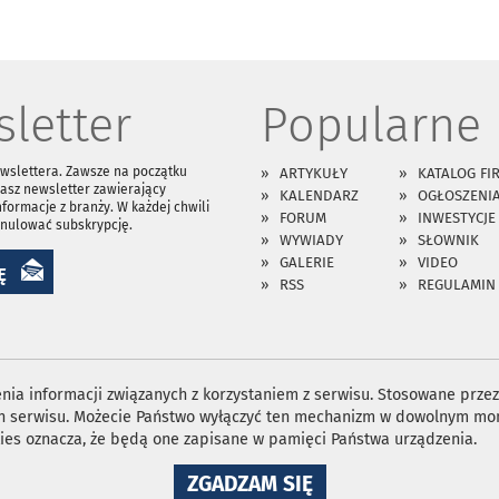
letter
Popularne
ewslettera. Zawsze na początku
ARTYKUŁY
KATALOG FI
asz newsletter zawierający
KALENDARZ
OGŁOSZENI
nformacje z branży. W każdej chwili
FORUM
INWESTYCJE
anulować subskrypcję.
WYWIADY
SŁOWNIK
GALERIE
VIDEO
Ę
RSS
REGULAMIN
ia informacji związanych z korzystaniem z serwisu. Stosowane przez 
ron serwisu. Możecie Państwo wyłączyć ten mechanizm w dowolnym mom
ies oznacza, że będą one zapisane w pamięci Państwa urządzenia.
NA
ZGADZAM SIĘ