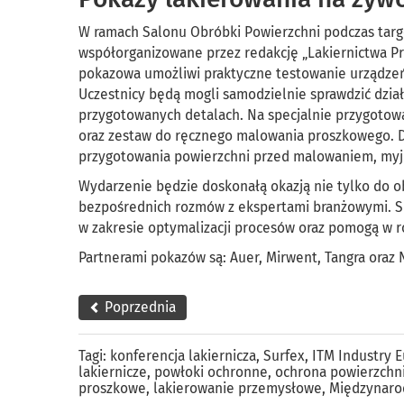
W ramach Salonu Obróbki Powierzchni podczas targ
współorganizowane przez redakcję „Lakiernictwa P
pokazowa umożliwi praktyczne testowanie urządz
Uczestnicy będą mogli samodzielnie sprawdzić dział
przygotowanych detalach. Na specjalnie przygoto
oraz zestaw do ręcznego malowania proszkowego. 
przygotowania powierzchni przed malowaniem, myjk
Wydarzenie będzie doskonałą okazją nie tylko do o
bezpośrednich rozmów z ekspertami branżowymi. Spe
w zakresie optymalizacji procesów oraz pomogą w r
Partnerami pokazów są: Auer, Mirwent, Tangra ora
Poprzednia
Tagi:
konferencja lakiernicza
,
Surfex
,
ITM Industry 
lakiernicze
,
powłoki ochronne
,
ochrona powierzchn
proszkowe
,
lakierowanie przemysłowe
,
Międzynaro