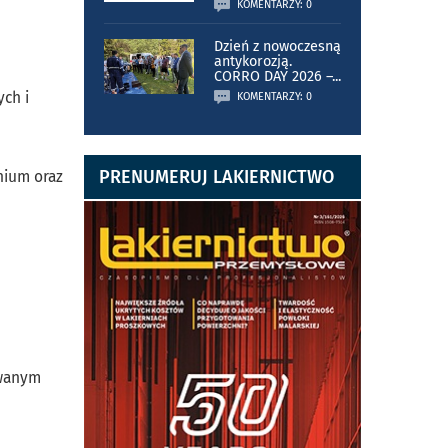
KOMENTARZY: 0
Dzień z nowoczesną
antykorozją.
CORRO DAY 2026 –
...
ch i
KOMENTARZY: 0
PRENUMERUJ LAKIERNICTWO
nium oraz
owanym