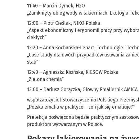
11:40 – Marcin Dymek, H2O
„Zamknięty obieg wody w lakierniach. Ekologia i e
12:00 – Piotr Cieślak, NIKO Polska
„Aspekt ekonomiczny i ergonomii pracy przy wybor
ciekłych”
12:20 – Anna Kochańska-Lenart, Technologie i Techn
„Case study dla dwóch przypadków usuwania zaniec
stali”
12:40 – Agnieszka Kicińska, KIESOW Polska
„Zielona chemia”
13:00 – Dariusz Gorączka, Główny Emaliernik AMICA
współzałożyciel Stowarzyszenia Polskiego Przemys
„Polska emalia w praktyce – co i jak się emaliuje?”
Prelekcja poświęcona będzie praktycznym zastosow
produktom wytwarzanym w Polsce.
Pokazy lakierowania na żyw