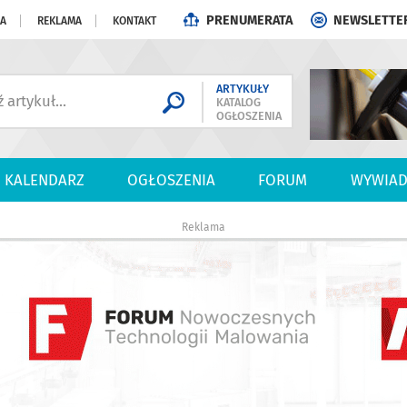
PRENUMERATA
NEWSLETTE
JA
REKLAMA
KONTAKT
ARTYKUŁY
KATALOG
OGŁOSZENIA
KALENDARZ
OGŁOSZENIA
FORUM
WYWIAD
Reklama