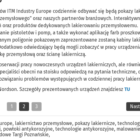
ów ITM Industry Europe codziennie odbywać się będą pokazy lak
rzemysłowego” oraz naszych partnerów branżowych. Interaktywn
eń oraz produktów dedykowanych lakierowaniu przemysłowemu.
anie pistoletów i pomp, a także wykonać aplikację farb proszko
wanym poligonie pokazowym zaprezentowane zostaną kabiny laki
Dodatkowo odwiedzający będą mogli zobaczyć w pracy urządzeni
ę przemysłową oraz ścianę lakierniczą.
bserwacji pracy nowoczesnych urządzeń lakierniczych, ale równi
cjaliści obecni na stoisku odpowiedzą na pytania techniczne, 
ozwiązaniu problemów występujących w codziennej pracy lakiern
z Nordson. Szczegóły prezentowanych urządzeń znajdziesz
TU
1
2
3
Nas
Europe
,
lakiernictwo przemysłowe
,
pokazy lakiernicze
,
technolog
i
,
powłoki antykorozyjne
,
technologie antykorozyjne
,
malowani
dowe Targi Poznańskie
,