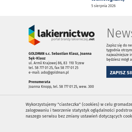
5 sierpnia 2026
News
Zapisz się do n
tygodnia otrzym
GOLDMAN s.c. Sebastian Klauz, Joanna
najważniejsze i
Sęk-Klauz
będziesz mógł 
ul. Armii Krajowej 86, 83 ­ 110 Tczew
tel. 58 777 01 25, fax 58 777 01 25
ZAPISZ SI
e-mail: ado@goldman.pl
Prenumerata
Joanna Knopp, tel. 58 777 01 25, wew. 300
Wykorzystujemy "ciasteczka" (cookies) w celu gromadzen
zalogowaniu i tworzenie statystyk oglądalności podst
naszego serwisu bez zmiany ustawień dotyczących cook