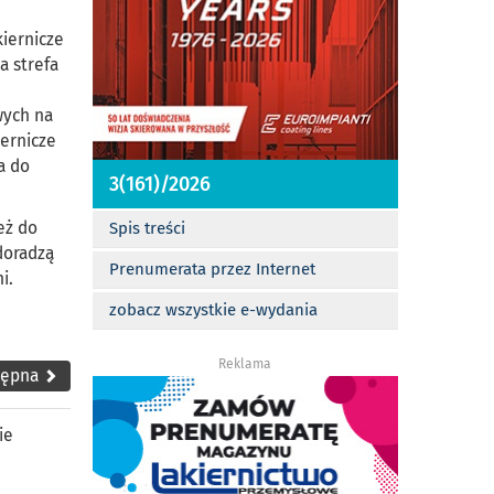
iernicze
a strefa
wych na
ernicze
a do
3(161)/2026
eż do
Spis treści
doradzą
Prenumerata przez Internet
i.
zobacz wszystkie e-wydania
Reklama
tępna
ie
e