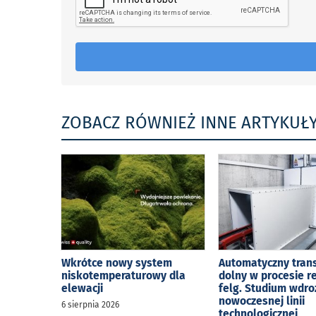
ZOBACZ RÓWNIEŻ INNE ARTYKUŁ
Wkrótce nowy system
Automatyczny tran
niskotemperaturowy dla
dolny w procesie r
elewacji
felg. Studium wdro
nowoczesnej linii
6 sierpnia 2026
technologicznej