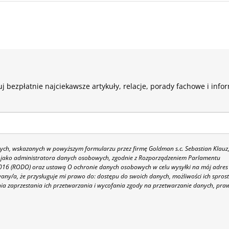
j bezpłatnie najciekawsze artykuły, relacje, porady fachowe i info
h, wskazanych w powyższym formularzu przez firmę Goldman s.c. Sebastian Klauz
 86 jako administratora danych osobowych, zgodnie z Rozporządzeniem Parlamentu
 2016 (RODO) oraz ustawą O ochronie danych osobowych w celu wysyłki na mój adres
y/a, że przysługuje mi prawo do: dostępu do swoich danych, możliwości ich spros
nia zaprzestania ich przetwarzania i wycofania zgody na przetwarzanie danych, pra