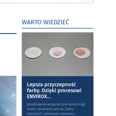
WARTO WIEDZIEĆ
Lepsza przyczepność
farby. Dzięki procesowi
ENVIROX
...
Anodowanie wstępne (pre-anodising)
nadal uznawane jest za „złoty
standard”, ponieważ zapewnia