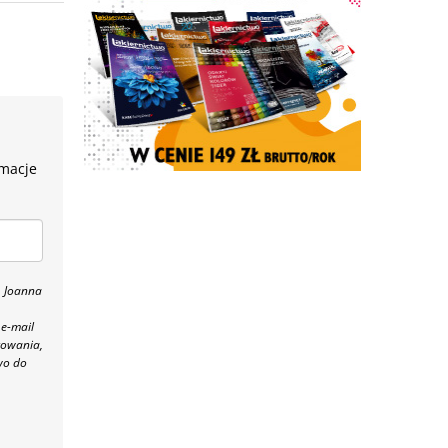
rmacje
, Joanna
 e-mail
towania,
wo do