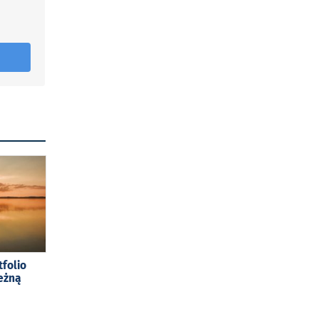
tfolio
eżną