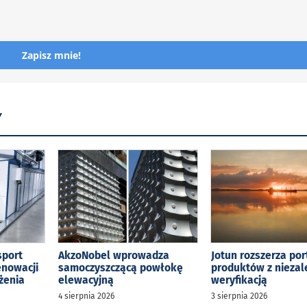
Zapisz mnie!
Y
sport
AkzoNobel wprowadza
Jotun rozszerza por
enowacji
samoczyszczącą powłokę
produktów z niezal
żenia
elewacyjną
weryfikacją
4 sierpnia 2026
3 sierpnia 2026