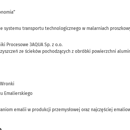
konomia”
ze systemu transportu technologicznego w malarniach proszkowy
iki Procesowe 3AQUA Sp. z o.o.
zyszczeń ze ścieków pochodzących z obróbki powierzchni alumi
 Wronki
łu Emalierskiego
aniom emalii w produkcji przemysłowej oraz najczęściej emali
o