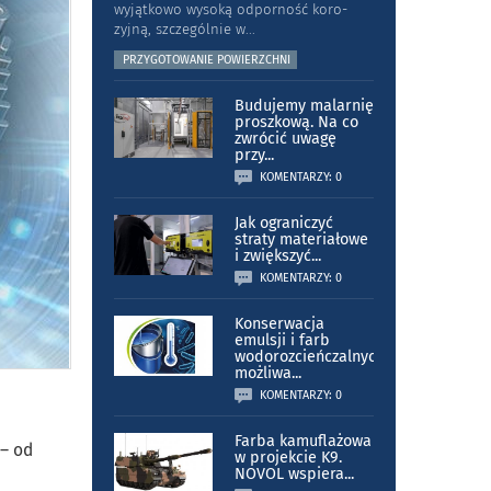
wyjątkowo wysoką odporność koro­
zyjną, szczególnie w
...
PRZYGOTOWANIE POWIERZCHNI
Budujemy malarnię
proszkową. Na co
zwrócić uwagę
przy
...
KOMENTARZY: 0
Jak ograniczyć
straty materiałowe
i zwiększyć
...
KOMENTARZY: 0
Konserwacja
emulsji i farb
wodorozcieńczalnych
możliwa
...
KOMENTARZY: 0
Farba kamuflażowa
 – od
w projekcie K9.
NOVOL wspiera
...