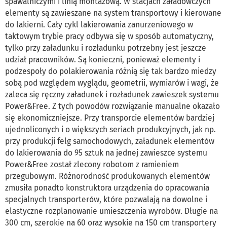
spawalniczymi i linią montażową. W stacjach załadowczych
elementy są zawieszane na system transportowy i kierowane
do lakierni. Cały cykl lakierowania zanurzeniowego w
taktowym trybie pracy odbywa się w sposób automatyczny,
tylko przy załadunku i rozładunku potrzebny jest jeszcze
udział pracowników. Są konieczni, ponieważ elementy i
podzespoły do polakierowania różnią się tak bardzo miedzy
sobą pod względem wyglądu, geometrii, wymiarów i wagi, że
zaleca się ręczny załadunek i rozładunek zawieszek systemu
Power&Free. Z tych powodów rozwiązanie manualne okazało
się ekonomiczniejsze. Przy transporcie elementów bardziej
ujednoliconych i o większych seriach produkcyjnych, jak np.
przy produkcji felg samochodowych, załadunek elementów
do lakierowania do 95 sztuk na jednej zawieszce systemu
Power&Free został zlecony robotom z ramieniem
przegubowym. Różnorodność produkowanych elementów
zmusiła ponadto konstruktora urządzenia do opracowania
specjalnych transporterów, które pozwalają na dowolne i
elastyczne rozplanowanie umieszczenia wyrobów. Długie na
300 cm, szerokie na 60 oraz wysokie na 150 cm transportery