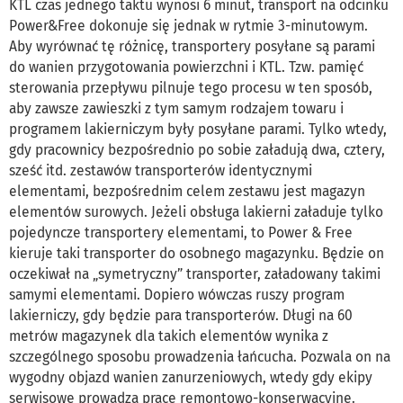
KTL czas jednego taktu wynosi 6 minut, transport na odcinku
Power&Free dokonuje się jednak w rytmie 3-minutowym.
Aby wyrównać tę różnicę, transportery posyłane są parami
do wanien przygotowania powierzchni i KTL. Tzw. pamięć
sterowania przepływu pilnuje tego procesu w ten sposób,
aby zawsze zawieszki z tym samym rodzajem towaru i
programem lakierniczym były posyłane parami. Tylko wtedy,
gdy pracownicy bezpośrednio po sobie załadują dwa, cztery,
sześć itd. zestawów transporterów identycznymi
elementami, bezpośrednim celem zestawu jest magazyn
elementów surowych. Jeżeli obsługa lakierni załaduje tylko
pojedyncze transportery elementami, to Power & Free
kieruje taki transporter do osobnego magazynku. Będzie on
oczekiwał na „symetryczny” transporter, załadowany takimi
samymi elementami. Dopiero wówczas ruszy program
lakierniczy, gdy będzie para transporterów. Długi na 60
metrów magazynek dla takich elementów wynika z
szczególnego sposobu prowadzenia łańcucha. Pozwala on na
wygodny objazd wanien zanurzeniowych, wtedy gdy ekipy
serwisowe prowadzą prace remontowo-konserwacyjne.