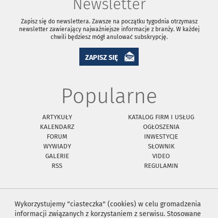
Newsletter
Zapisz się do newslettera. Zawsze na początku tygodnia otrzymasz
newsletter zawierający najważniejsze informacje z branży. W każdej
chwili będziesz mógł anulować subskrypcję.
ZAPISZ SIĘ
Popularne
ARTYKUŁY
KATALOG FIRM I USŁUG
KALENDARZ
OGŁOSZENIA
FORUM
INWESTYCJE
WYWIADY
SŁOWNIK
GALERIE
VIDEO
RSS
REGULAMIN
Wykorzystujemy "ciasteczka" (cookies) w celu gromadzenia
informacji związanych z korzystaniem z serwisu. Stosowane