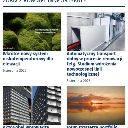
ZOBACZ RÓWNIEŻ INNE ARTYKUŁY
Wkrótce nowy system
Automatyczny transport
niskotemperaturowy dla
dolny w procesie renowacji
elewacji
felg. Studium wdrożenia
nowoczesnej linii
6 sierpnia 2026
technologicznej
5 sierpnia 2026
AkzoNobel wprowadza
Jotun rozszerza portfolio