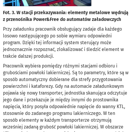
Fot. 3. W stacji przekazywania: elementy metalowe wędrują
z przenośnika Power&Free do automatów załadowczych
Przy załadunku pracownik obsługujący zadaje dla każdego
losowo następującego po sobie wymiaru odpowiedni
program. Dzięki tej informacji system sterujący może
jednoznacznie rozpoznać, zlokalizować i śledzić element w
trakcie dalszej produkcji.
Pracownik wybiera pomiędzy różnymi stacjami odbioru i
grubościami powłoki lakierniczej. Są to parametry, które są w
sposób automatyczny dobierane dla strefy przygotowania
powierzchni i kataforezy. Gdy na automacie załadunkowym
pojawia się nowy transporter, jednostka skanująca odczytuje
jego dane i przekazuje je między innymi do prostownika
napięcia, który posyła odpowiednie napięcie do wanny KTL,
stosownie do zadanego programu lakierniczego. W ten
sposób elementy w każdym transporterze otrzymują
wcześniej zadaną grubość powłoki lakierniczej. W obszarze