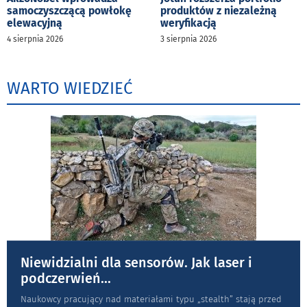
samoczyszczącą powłokę
produktów z niezależną
elewacyjną
weryfikacją
4 sierpnia 2026
3 sierpnia 2026
WARTO WIEDZIEĆ
Niewidzialni dla sensorów. Jak laser i
podczerwień
...
Naukowcy pracujący nad materiałami typu „stea­lth” stają przed