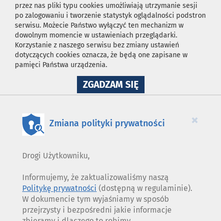
przez nas pliki typu cookies umożliwiają utrzymanie sesji
po zalogowaniu i tworzenie statystyk oglądalności podstron
serwisu. Możecie Państwo wyłączyć ten mechanizm w
dowolnym momencie w ustawieniach przeglądarki.
Korzystanie z naszego serwisu bez zmiany ustawień
dotyczących cookies oznacza, że będą one zapisane w
pamięci Państwa urządzenia.
NA
ZGADZAM SIĘ
WYKORZYSTANIE
PLIKÓW
COOKIES
×
Zmiana polityki prywatności
Drogi Użytkowniku,
Informujemy, że zaktualizowaliśmy naszą
Politykę prywatności
(dostępną w regulaminie).
W dokumencie tym wyjaśniamy w sposób
przejrzysty i bezpośredni jakie informacje
zbieramy i dlaczego to robimy.