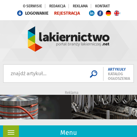
O SERWISIE
REDAKCJA
REKLAMA
KONTAKT
LOGOWANIE
REJESTRACJA
ARTYKUŁY
KATALOG
OGŁOSZENIA
Reklama
Menu
Rozwiń