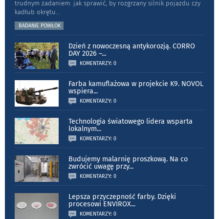
trudnym zadaniem: jak sprawić, by rozgrzany silnik pojazdu czy
kadłub okrętu
...
BADANIE POWŁOK
Dzień z nowoczesną antykorozją. CORRO
DAY 2026 –
...
KOMENTARZY: 0
Farba kamuflażowa w projekcie K9. NOVOL
wspiera
...
KOMENTARZY: 0
Technologia światowego lidera wsparta
lokalnym
...
KOMENTARZY: 0
Budujemy malarnię proszkową. Na co
zwrócić uwagę przy
...
KOMENTARZY: 0
Lepsza przyczepność farby. Dzięki
procesowi ENVIROX
...
KOMENTARZY: 0