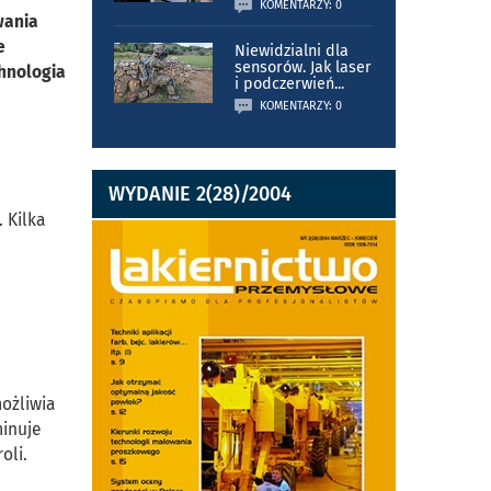
KOMENTARZY: 0
wania
e
Niewidzialni dla
sensorów. Jak laser
chnologia
i podczerwień
...
KOMENTARZY: 0
WYDANIE 2(28)/2004
 Kilka
ożliwia
minuje
oli.