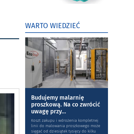
WARTO WIEDZIEĆ
Budujemy malarnię
proszkową. Na co zwrócić
uwagę przy
...
Koszt zakupu i wdrożenia kompletnej
linii do malowania proszkowego może
sięgać od dziesiątek tysięcy do kilku