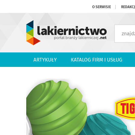
O SERWISIE
REDAKC
ARTYKUŁY
KATALOG FIRM I USŁUG