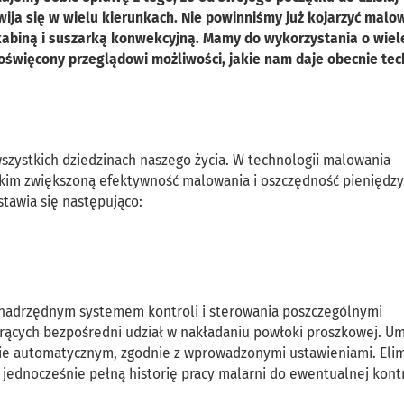
ija się w wielu kierunkach. Nie powinniśmy już kojarzyć malo
abiną i suszarką konwekcyjną. Mamy do wykorzystania o wiel
 poświęcony przeglądowi możliwości, jakie nam daje obecnie te
zystkich dziedzinach naszego życia. W technologii malowania
im zwiększoną efektywność malowania i oszczędność pieniędzy.
stawia się następująco:
 nadrzędnym systemem kontroli i sterowania poszczególnymi
rących bezpośredni udział w nakładaniu powłoki proszkowej. Um
ie automatycznym, zgodnie z wprowadzonymi ustawieniami. Eli
jednocześnie pełną historię pracy malarni do ewentualnej kontr