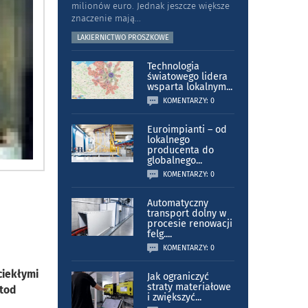
milionów euro. Jednak jeszcze większe
znaczenie mają
...
LAKIERNICTWO PROSZKOWE
Technologia
światowego lidera
wsparta lokalnym
...
KOMENTARZY: 0
Euroimpianti – od
lokalnego
producenta do
globalnego
...
KOMENTARZY: 0
Automatyczny
transport dolny w
procesie renowacji
felg.
...
KOMENTARZY: 0
ciekłymi
Jak ograniczyć
straty materiałowe
etod
i zwiększyć
...