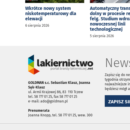
Wkrótce nowy system
Automatyczny tran
niskotemperaturowy dla
dolny w procesie r
elewacji
felg. Studium wdro
nowoczesnej linii
6 sierpnia 2026
technologicznej
5 sierpnia 2026
News
Zapisz się do n
tygodnia otrzym
GOLDMAN s.c. Sebastian Klauz, Joanna
najważniejsze i
Sęk-Klauz
będziesz mógł 
ul. Armii Krajowej 86, 83 ­ 110 Tczew
tel. 58 777 01 25, fax 58 777 01 25
ZAPISZ SI
e-mail: ado@goldman.pl
Prenumerata
Joanna Knopp, tel. 58 777 01 25, wew. 300