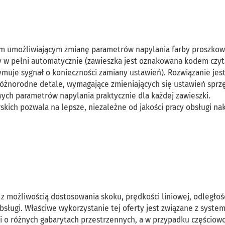
em umożliwiającym zmianę parametrów napylania farby proszkow
any w pełni automatycznie (zawieszka jest oznakowana kodem cz
ymuje sygnał o konieczności zamiany ustawień). Rozwiązanie jes
óżnorodne detale, wymagające zmieniających się ustawień sprz
ch parametrów napylania praktycznie dla każdej zawieszki.
kich pozwala na lepsze, niezależne od jakości pracy obsługi na
z możliwością dostosowania skoku, prędkości liniowej, odległoś
sługi. Właściwe wykorzystanie tej oferty jest związane z syst
i o różnych gabarytach przestrzennych, a w przypadku częściow