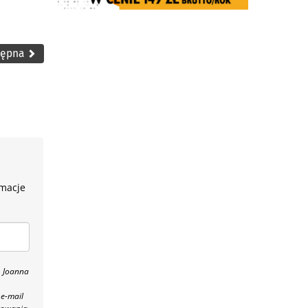
tępna
rmacje
, Joanna
 e-mail