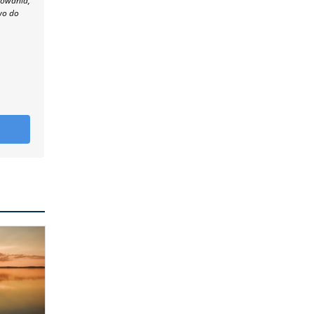
towania,
wo do