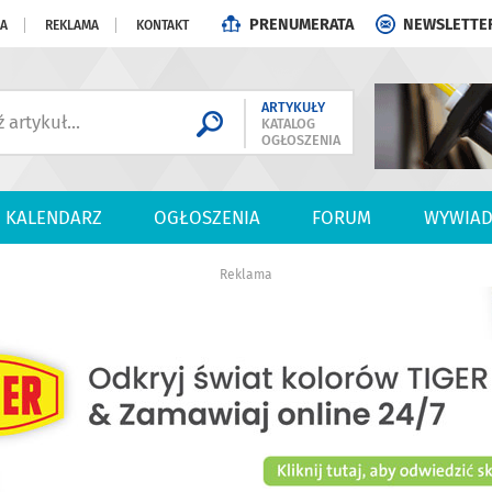
PRENUMERATA
NEWSLETTE
JA
REKLAMA
KONTAKT
ARTYKUŁY
KATALOG
OGŁOSZENIA
KALENDARZ
OGŁOSZENIA
FORUM
WYWIAD
Reklama