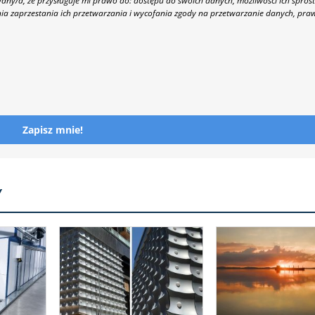
y/a, że przysługuje mi prawo do: dostępu do swoich danych, możliwości ich spros
nia zaprzestania ich przetwarzania i wycofania zgody na przetwarzanie danych, pra
Zapisz mnie!
Y