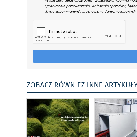
newslettera „lakiernictwo.net".
Zostałem/am poinformowan
ograniczenia przetwarzania, wniesienia sprzeciwu, żąda
„bycia zapomnianym", przenoszenia danych osobowych.
ZOBACZ RÓWNIEŻ INNE ARTYKUŁ