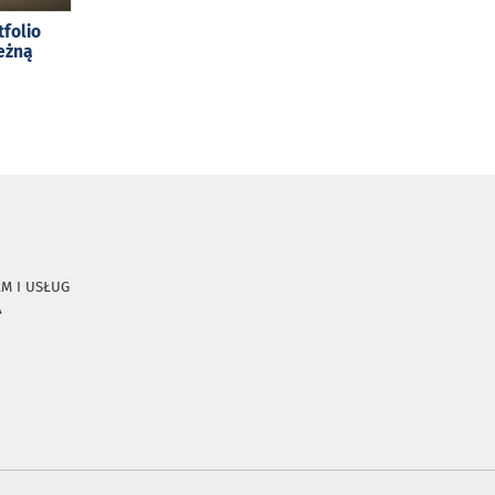
tfolio
eżną
RM I USŁUG
A