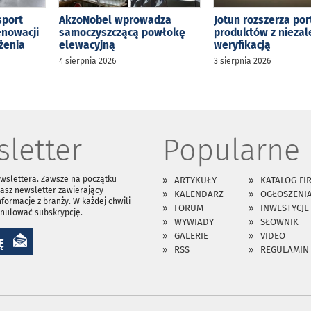
sport
AkzoNobel wprowadza
Jotun rozszerza por
enowacji
samoczyszczącą powłokę
produktów z niezal
żenia
elewacyjną
weryfikacją
4 sierpnia 2026
3 sierpnia 2026
letter
Popularne
ewslettera. Zawsze na początku
ARTYKUŁY
KATALOG FI
asz newsletter zawierający
KALENDARZ
OGŁOSZENI
nformacje z branży. W każdej chwili
FORUM
INWESTYCJE
anulować subskrypcję.
WYWIADY
SŁOWNIK
GALERIE
VIDEO
Ę
RSS
REGULAMIN