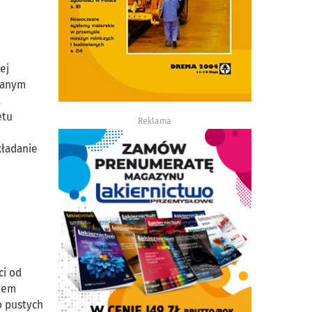
ej
ytanym
t
ętu
Reklama
kładanie
ci od
emem
o pustych