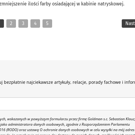
mniejszenie ilości farby osiadającej w kabinie natryskowej.
1
2
3
4
5
Nas
j bezpłatnie najciekawsze artykuły, relacje, porady fachowe i info
h, wskazanych w powyższym formularzu przez firmę Goldman s.c. Sebastian Klauz
 86 jako administratora danych osobowych, zgodnie z Rozporządzeniem Parlamentu
 2016 (RODO) oraz ustawą O ochronie danych osobowych w celu wysyłki na mój adres