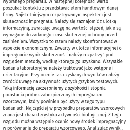
wybranego preparatu. W następnej kolejności warto
poszukać kontaktu z przedstawicielem handlowym danej
firmy. Najistotniejszym rozpatrywanym aspektem jest
skuteczność impregnatu. Należy się zaznajomić z ulotką
informacyjną, zwracając uwagę na wartości stężeń, jakie są
wymagane do zadanego czasu skutecznej ochrony przed
zasinieniem. Wszystko to razem należy skonfrontować w
aspekcie ekonomicznym. Zawarty w ulotce informacyjnej o
impregnacie wynik skuteczności należy rozpatrzyć pod
względem metody, według którego go uzyskano. Wszystkie
badania laboratoryjne należy traktować jako wstępne i
orientacyjne. Przy ocenie tak uzyskanych wyników należy
zwrócić uwagę na aktywność użytych grzybów testowych.
Taką informację zaczerpniemy z szybkości i stopnia
porastania próbek zabezpieczonych impregnatem
wzorcowym, który powinien być użyty w tego typu
badaniach. Najczęściej w przypadku preparatów wzorcowych
znana jest charakterystyka aktywności biologicznej. Z tego
względu można wstępnie ocenić nowy środek impregnacyjny
w porównaniu do preparatu wzorcowego. Analizując wyniki,