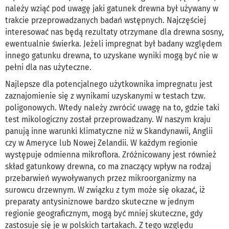
należy wziąć pod uwagę jaki gatunek drewna był używany w
trakcie przeprowadzanych badań wstępnych. Najczęściej
interesować nas będą rezultaty otrzymane dla drewna sosny,
ewentualnie świerka. Jeżeli impregnat był badany względem
innego gatunku drewna, to uzyskane wyniki mogą być nie w
pełni dla nas użyteczne.
Najlepsze dla potencjalnego użytkownika impregnatu jest
zaznajomienie się z wynikami uzyskanymi w testach tzw.
poligonowych. Wtedy należy zwrócić uwagę na to, gdzie taki
test mikologiczny został przeprowadzany. W naszym kraju
panują inne warunki klimatyczne niż w Skandynawii, Anglii
czy w Ameryce lub Nowej Zelandii. W każdym regionie
występuje odmienna mikroflora. Zróżnicowany jest również
skład gatunkowy drewna, co ma znaczący wpływ na rodzaj
przebarwień wywoływanych przez mikroorganizmy na
surowcu drzewnym. W związku z tym może się okazać, iż
preparaty antysiniznowe bardzo skuteczne w jednym
regionie geograficznym, mogą być mniej skuteczne, gdy
zastosuje się je w polskich tartakach. Z tego względu