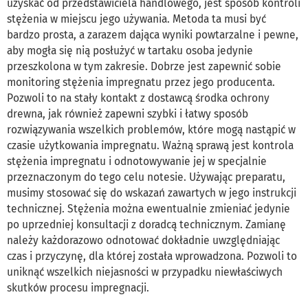
uzyskać od przedstawiciela handlowego, jest sposób kontroli
stężenia w miejscu jego używania. Metoda ta musi być
bardzo prosta, a zarazem dająca wyniki powtarzalne i pewne,
aby mogła się nią posłużyć w tartaku osoba jedynie
przeszkolona w tym zakresie. Dobrze jest zapewnić sobie
monitoring stężenia impregnatu przez jego producenta.
Pozwoli to na stały kontakt z dostawcą środka ochrony
drewna, jak również zapewni szybki i łatwy sposób
rozwiązywania wszelkich problemów, które mogą nastąpić w
czasie użytkowania impregnatu. Ważną sprawą jest kontrola
stężenia impregnatu i odnotowywanie jej w specjalnie
przeznaczonym do tego celu notesie. Używając preparatu,
musimy stosować się do wskazań zawartych w jego instrukcji
technicznej. Stężenia można ewentualnie zmieniać jedynie
po uprzedniej konsultacji z doradcą technicznym. Zamianę
należy każdorazowo odnotować dokładnie uwzględniając
czas i przyczynę, dla której została wprowadzona. Pozwoli to
uniknąć wszelkich niejasności w przypadku niewłaściwych
skutków procesu impregnacji.