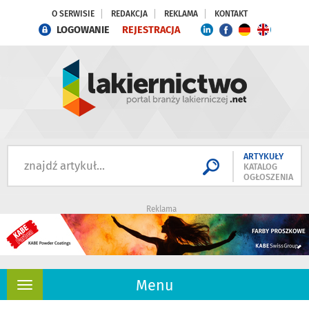
O SERWISIE
REDAKCJA
REKLAMA
KONTAKT
LOGOWANIE
REJESTRACJA
ARTYKUŁY
KATALOG
OGŁOSZENIA
Reklama
Menu
Rozwiń
nawigację