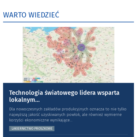
WARTO WIEDZIEĆ
Technologia światowego lidera wsparta
lokalnym
...
Dla nowoczesnych zakładów produkcyjnych oznacza to nie tylko
najwyższą jakość uzyskiwanych powłok, ale również wymierne
korzyści ekonomiczne wynikające
...
LAKIERNICTWO PROSZKOWE