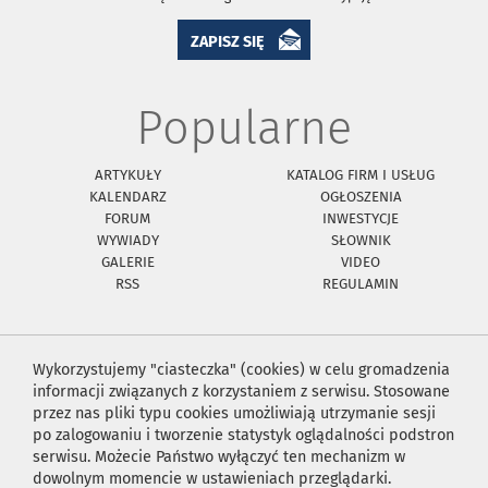
ZAPISZ SIĘ
Popularne
ARTYKUŁY
KATALOG FIRM I USŁUG
KALENDARZ
OGŁOSZENIA
FORUM
INWESTYCJE
WYWIADY
SŁOWNIK
GALERIE
VIDEO
RSS
REGULAMIN
Wykorzystujemy "ciasteczka" (cookies) w celu gromadzenia
informacji związanych z korzystaniem z serwisu. Stosowane
przez nas pliki typu cookies umożliwiają utrzymanie sesji
po zalogowaniu i tworzenie statystyk oglądalności podstron
serwisu. Możecie Państwo wyłączyć ten mechanizm w
dowolnym momencie w ustawieniach przeglądarki.