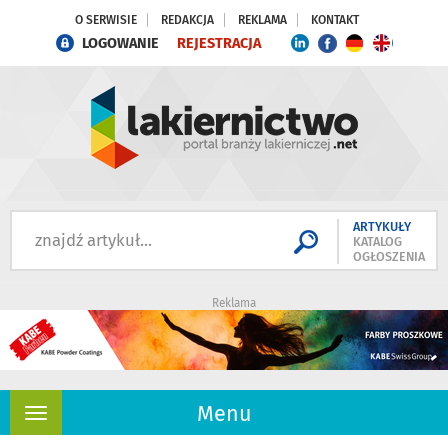
O SERWISIE
REDAKCJA
REKLAMA
KONTAKT
LOGOWANIE
REJESTRACJA
ARTYKUŁY
KATALOG
OGŁOSZENIA
Reklama
Menu
Rozwiń
nawigację