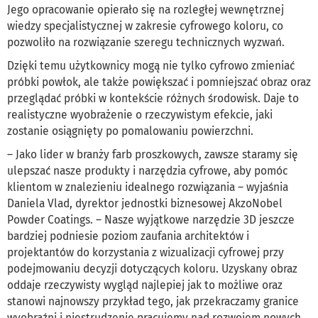
Jego opracowanie opierało się na rozległej wewnętrznej
wiedzy specjalistycznej w zakresie cyfrowego koloru, co
pozwoliło na rozwiązanie szeregu technicznych wyzwań.
Dzięki temu użytkownicy mogą nie tylko cyfrowo zmieniać
próbki powłok, ale także powiększać i pomniejszać obraz oraz
przeglądać próbki w kontekście różnych środowisk. Daje to
realistyczne wyobrażenie o rzeczywistym efekcie, jaki
zostanie osiągnięty po pomalowaniu powierzchni.
– Jako lider w branży farb proszkowych, zawsze staramy się
ulepszać nasze produkty i narzędzia cyfrowe, aby pomóc
klientom w znalezieniu idealnego rozwiązania – wyjaśnia
Daniela Vlad, dyrektor jednostki biznesowej AkzoNobel
Powder Coatings. – Nasze wyjątkowe narzędzie 3D jeszcze
bardziej podniesie poziom zaufania architektów i
projektantów do korzystania z wizualizacji cyfrowej przy
podejmowaniu decyzji dotyczących koloru. Uzyskany obraz
oddaje rzeczywisty wygląd najlepiej jak to możliwe oraz
stanowi najnowszy przykład tego, jak przekraczamy granice
wyobraźni i niestrudzenie pracujemy nad rozwojem nowych