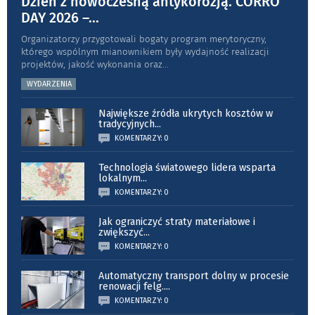
Dzień z nowoczesną antykorozją. CORRO
DAY 2026 –
...
Organizatorzy przygotowali bogaty program merytoryczny,
którego wspólnym mianownikiem były wydajność realizacji
projektów, jakość wykonania oraz
...
WYDARZENIA
Największe źródła ukrytych kosztów w
tradycyjnych
...
KOMENTARZY: 0
Technologia światowego lidera wsparta
lokalnym
...
KOMENTARZY: 0
Jak ograniczyć straty materiałowe i
zwiększyć
...
KOMENTARZY: 0
Automatyczny transport dolny w procesie
renowacji felg.
...
KOMENTARZY: 0