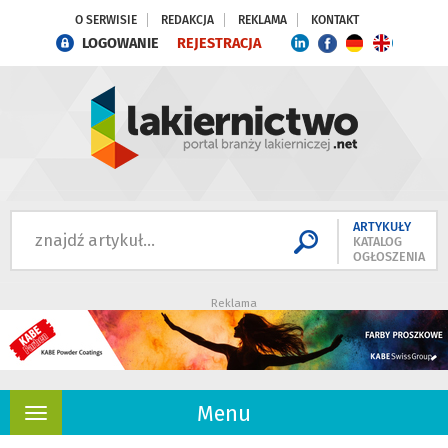
O SERWISIE
REDAKCJA
REKLAMA
KONTAKT
LOGOWANIE
REJESTRACJA
ARTYKUŁY
KATALOG
OGŁOSZENIA
Reklama
Menu
Rozwiń
nawigację