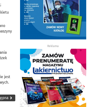
;
akietu
wano
maszyny
Reklama
ania
ózek
ie jest
owych.
tępna