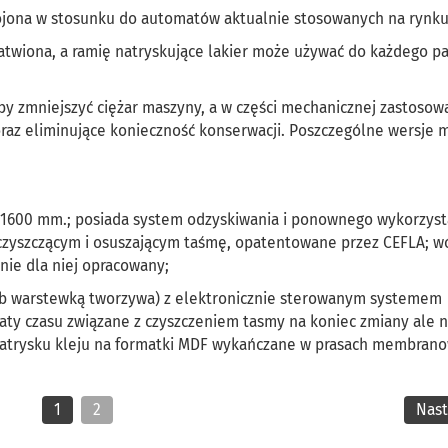
ojona w stosunku do automatów aktualnie stosowanych na rynku
ułatwiona, a ramię natryskujące lakier może używać do każdego p
aby zmniejszyć ciężar maszyny, a w części mechanicznej zastoso
oraz eliminujące konieczność konserwacji. Poszczególne wersje 
j 1600 mm.; posiada system odzyskiwania i ponownego wykorzyst
czyszczącym i osuszającym taśmę, opatentowane przez CEFLA; w
nie dla niej opracowany;
lub warstewką tworzywa) z elektronicznie sterowanym systemem
traty czasu związane z czyszczeniem tasmy na koniec zmiany ale n
 natrysku kleju na formatki MDF wykańczane w prasach membran
1
2
Nas