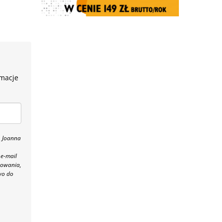
rmacje
, Joanna
 e-mail
towania,
wo do