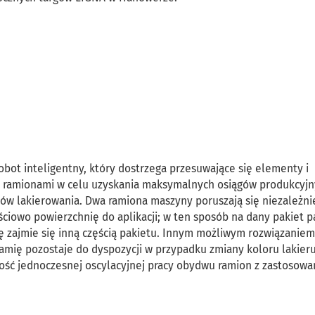
robot inteligentny, który dostrzega przesuwające się elementy i
 ramionami w celu uzyskania maksymalnych osiągów produkcyjn
ów lakierowania. Dwa ramiona maszyny poruszają się niezależni
ściowo powierzchnię do aplikacji; w ten sposób na dany pakiet p
ę zajmie się inną częścią pakietu. Innym możliwym rozwiązaniem
ramię pozostaje do dyspozycji w przypadku zmiany koloru lakieru
wość jednoczesnej oscylacyjnej pracy obydwu ramion z zastosowa