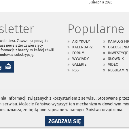
5 sierpnia 2026
letter
Popularne
ewslettera. Zawsze na początku
ARTYKUŁY
KATALOG FI
asz newsletter zawierający
KALENDARZ
OGŁOSZENI
nformacje z branży. W każdej chwili
FORUM
INWESTYCJE
anulować subskrypcję.
WYWIADY
SŁOWNIK
GALERIE
VIDEO
Ę
RSS
REGULAMIN
ia informacji związanych z korzystaniem z serwisu. Stosowane przez 
ron serwisu. Możecie Państwo wyłączyć ten mechanizm w dowolnym mom
ies oznacza, że będą one zapisane w pamięci Państwa urządzenia.
NA
ZGADZAM SIĘ
WYKORZYSTANIE