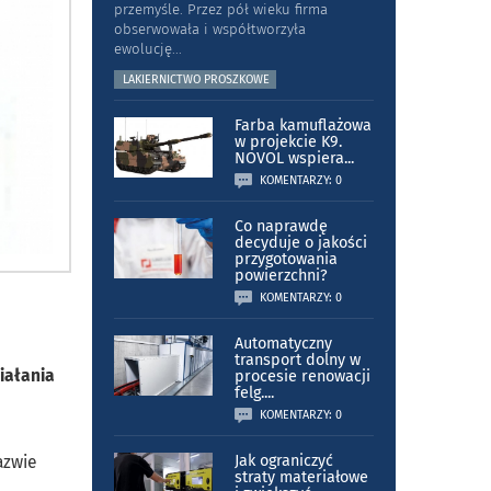
przemyśle. Przez pół wieku firma
obserwowała i współtworzyła
ewolucję
...
LAKIERNICTWO PROSZKOWE
Farba kamuflażowa
w projekcie K9.
NOVOL wspiera
...
KOMENTARZY: 0
Co naprawdę
decyduje o jakości
przygotowania
powierzchni?
KOMENTARZY: 0
Automatyczny
transport dolny w
iałania
procesie renowacji
felg.
...
KOMENTARZY: 0
azwie
Jak ograniczyć
straty materiałowe