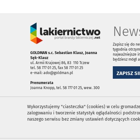
News
Zapisz się do n
tygodnia otrzym
GOLDMAN s.c. Sebastian Klauz, Joanna
najważniejsze i
Sęk-Klauz
będziesz mógł 
ul. Armii Krajowej 86, 83 ­ 110 Tczew
tel. 58 777 01 25, fax 58 777 01 25
ZAPISZ SI
e-mail: ado@goldman.pl
Prenumerata
Joanna Knopp, tel. 58 777 01 25, wew. 300
Wykorzystujemy "ciasteczka" (cookies) w celu gromadzen
zalogowaniu i tworzenie statystyk oglądalności podst
naszego serwisu bez zmiany ustawień dotyczących cook