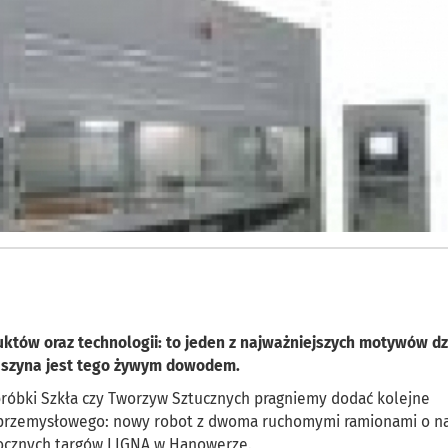
uktów oraz technologii: to jeden z najważniejszych motywów dz
maszyna jest tego żywym dowodem.
bróbki Szkła czy Tworzyw Sztucznych pragniemy dodać kolejne
twa przemysłowego: nowy robot z dwoma ruchomymi ramionami o n
rocznych targów LIGNA w Hanowerze.