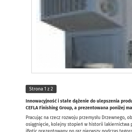
Strona 1 z 2
Innowacyjność i stałe dążenie do ulepszenia prod
CEFLA Finishing Group, a prezentowana poniżej 
Pracując na rzecz rozwoju przemysłu Drzewnego, o
osiągnięcie, kolejny stopień w historii lakiernic
iBotic prezentowany po raz pierwszy podczas tego