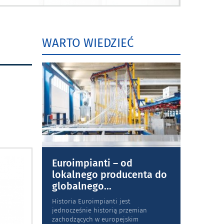
WARTO WIEDZIEĆ
Euroimpianti – od
lokalnego producenta do
globalnego
...
Historia Euroimpianti jest
jednocześnie historią przemian
zachodzących w europejskim