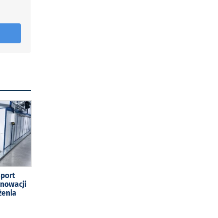
sport
enowacji
żenia