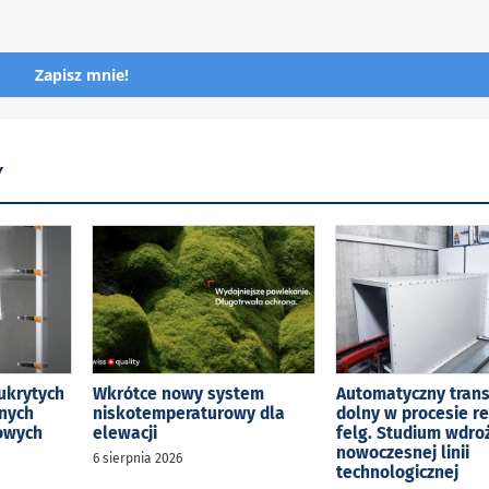
Zapisz mnie!
Y
ukrytych
Wkrótce nowy system
Automatyczny tran
jnych
niskotemperaturowy dla
dolny w procesie r
kowych
elewacji
felg. Studium wdro
nowoczesnej linii
6 sierpnia 2026
technologicznej