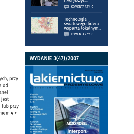
i zwiększyć
...
KOMENTARZY: 0
Technologia
światowego lidera
wsparta lokalnym
...
KOMENTARZY: 0
WYDANIE 3(47)/2007
ych, przy
e od
aneli
 jest
 lub przy
niem 4 +