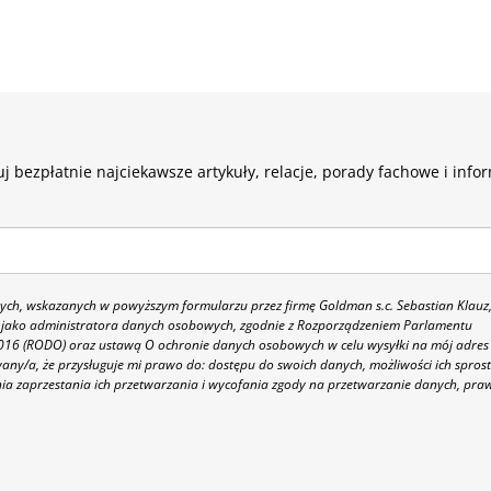
j bezpłatnie najciekawsze artykuły, relacje, porady fachowe i info
h, wskazanych w powyższym formularzu przez firmę Goldman s.c. Sebastian Klauz
 86 jako administratora danych osobowych, zgodnie z Rozporządzeniem Parlamentu
 2016 (RODO) oraz ustawą O ochronie danych osobowych w celu wysyłki na mój adres
y/a, że przysługuje mi prawo do: dostępu do swoich danych, możliwości ich spros
nia zaprzestania ich przetwarzania i wycofania zgody na przetwarzanie danych, pra