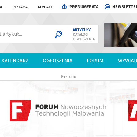
PRENUMERATA
NEWSLETTE
JA
REKLAMA
KONTAKT
ARTYKUŁY
KATALOG
OGŁOSZENIA
KALENDARZ
OGŁOSZENIA
FORUM
WYWIAD
Reklama