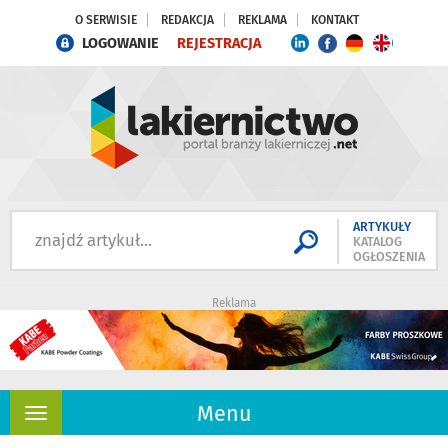
O SERWISIE
REDAKCJA
REKLAMA
KONTAKT
LOGOWANIE
REJESTRACJA
ARTYKUŁY
KATALOG
OGŁOSZENIA
Reklama
Menu
Rozwiń
nawigację