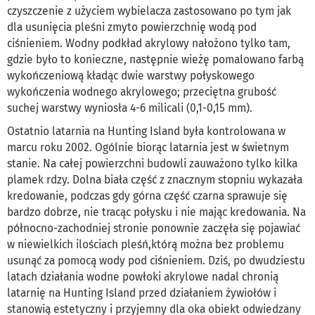
czyszczenie z użyciem wybielacza zastosowano po tym jak
dla usunięcia pleśni zmyto powierzchnię wodą pod
ciśnieniem. Wodny podkład akrylowy nałożono tylko tam,
gdzie było to konieczne, następnie wieżę pomalowano farbą
wykończeniową kładąc dwie warstwy połyskowego
wykończenia wodnego akrylowego; przeciętna grubość
suchej warstwy wyniosła 4-6 milicali (0,1-0,15 mm).
Ostatnio latarnia na Hunting Island była kontrolowana w
marcu roku 2002. Ogólnie biorąc latarnia jest w świetnym
stanie. Na całej powierzchni budowli zauważono tylko kilka
plamek rdzy. Dolna biała część z znacznym stopniu wykazała
kredowanie, podczas gdy górna część czarna sprawuje się
bardzo dobrze, nie tracąc połysku i nie mając kredowania. Na
północno-zachodniej stronie ponownie zaczęła się pojawiać
w niewielkich ilościach pleśń,którą można bez problemu
usunąć za pomocą wody pod ciśnieniem. Dziś, po dwudziestu
latach działania wodne powłoki akrylowe nadal chronią
latarnię na Hunting Island przed działaniem żywiołów i
stanowią estetyczny i przyjemny dla oka obiekt odwiedzany