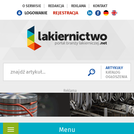
O SERWISIE
REDAKCJA
REKLAMA
KONTAKT
LOGOWANIE
REJESTRACJA
ARTYKUŁY
KATALOG
OGŁOSZENIA
Reklama
Menu
Rozwiń