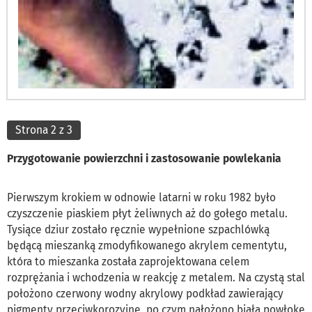
Strona 2 z 3
Przygotowanie powierzchni i zastosowanie powlekania
Pierwszym krokiem w odnowie latarni w roku 1982 było
czyszczenie piaskiem płyt żeliwnych aż do gołego metalu.
Tysiące dziur zostało ręcznie wypełnione szpachlówką
będącą mieszanką zmodyfikowanego akrylem cementytu,
która to mieszanka została zaprojektowana celem
rozprężania i wchodzenia w reakcję z metalem. Na czystą stal
położono czerwony wodny akrylowy podkład zawierający
pigmenty przeciwkorozyjne, po czym nałożono białą powłokę