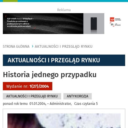
nawigację
Reklama
AKTUALNOŚCI I PRZEGLĄD RYNKU
STRONA GŁÓWNA
AKTUALNOŚCI I PRZEGLĄD RYNKU
Historia jednego przypadku
Wydanie nr:
1(27)/2004
AKTUALNOŚCI I PRZEGLĄD RYNKU
ANTYKOROZJA
ponad rok temu 01.01.2004, ~ Administrator, Czas czytania 5