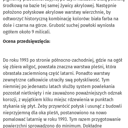
środkową na bazie tej samej żywicy akrylowej. Następnie
położono połyskowe akrylowe warstwy wierzchnie, by
odtworzyć historyczną kombinację kolorów: biała farba na
dole i czarna na górze. Grubość suchej powłoki wyniosła
ogółem około 9 milicali.
Ocena przedsięwzięcia:
Do roku 1993 po stronie północno-zachodniej, gdzie na ogół
się zbiera wilgoć, powstała znaczna warstwa pleśni, która
obrastała zaciemnioną część latarni. Ponadto warstwy
zewnętrzne całkowicie utraciły swą połyskliwość. Tym
niemniej po jedenastu latach służby system powlekania
pozostał nietknięty i nie zauważono poważniejszych odznak
korozji, z wyjątkiem kilku miejsc rdzewienia w punktach
stykania się płyt. Żeby przywrócić połysk i usunąć z budowli
nieprzyjemną dla oka pleśń, postanowiono na nowo
pomalować latarnię w roku 1993. Tym razem przygotowanie
powierzchni sprowadzono do minimum. Dokładne