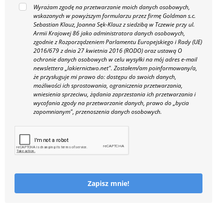
Wyrażam zgodę na przetwarzanie moich danych osobowych,
wskazanych w powyższym formularzu przez firmę Goldman s.c.
Sebastian Klauz, Joanna Sęk-Klauz z siedzibą w Tczewie przy ul.
Armii Krajowej 86 jako administratora danych osobowych,
zgodnie z Rozporządzeniem Parlamentu Europejskiego i Rady (UE)
2016/679 z dnia 27 kwietnia 2016 (RODO) oraz ustawą O
ochronie danych osobowych w celu wysyłki na mój adres e-mail
newslettera „lakiernictwo.net".
Zostałem/am poinformowany/a,
że przysługuje mi prawo do: dostępu do swoich danych,
możliwości ich sprostowania, ograniczenia przetwarzania,
wniesienia sprzeciwu, żądania zaprzestania ich przetwarzania i
wycofania zgody na przetwarzanie danych, prawo do „bycia
zapomnianym", przenoszenia danych osobowych.
Zapisz mnie!