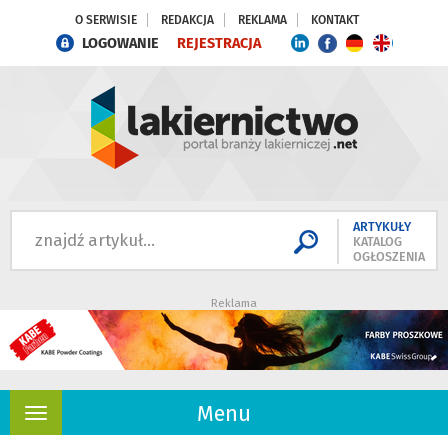
O SERWISIE
REDAKCJA
REKLAMA
KONTAKT
LOGOWANIE
REJESTRACJA
ARTYKUŁY
KATALOG
OGŁOSZENIA
Reklama
Menu
Rozwiń
nawigację