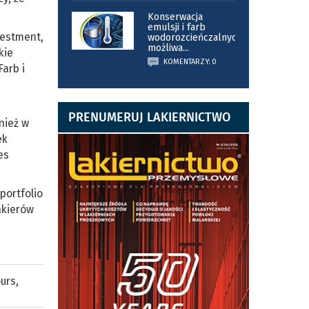
Konserwacja
emulsji i farb
vestment,
wodorozcieńczalnych
możliwa
...
kie
KOMENTARZY: 0
arb i
PRENUMERUJ LAKIERNICTWO
nież w
ek
es
portfolio
akierów
ours
,