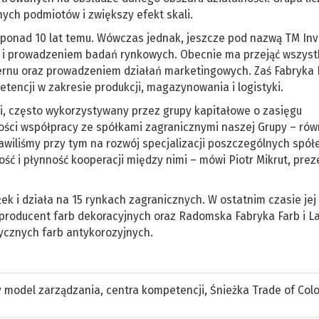
ych podmiotów i zwiększy efekt skali.
ła ponad 10 lat temu. Wówczas jednak, jeszcze pod nazwą TM In
i prowadzeniem badań rynkowych. Obecnie ma przejąć wszyst
rnu oraz prowadzeniem działań marketingowych. Zaś Fabryka F
tencji w zakresie produkcji, magazynowania i logistyki.
, często wykorzystywany przez grupy kapitałowe o zasięgu
ci współpracy ze spółkami zagranicznymi naszej Grupy – rów
awiliśmy przy tym na rozwój specjalizacji poszczególnych spół
ść i płynność kooperacji między nimi – mówi Piotr Mikrut, prez
k i działa na 15 rynkach zagranicznych. W ostatnim czasie jej 
ki producent farb dekoracyjnych oraz Radomska Fabryka Farb i L
stycznych farb antykorozyjnych.
 model zarządzania
,
centra kompetencji
,
Śnieżka Trade of Col