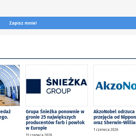
Zapisz mnie!
zedaż
Grupa Śnieżka ponownie w
AkzoNobel odrzuca 
ego.
gronie 25 największych
przejęcia od Nippon
s
producentów farb i powłok
oraz Sherwin-Willi
w Europie
1 czerwca 2026
11 czerwca 2026