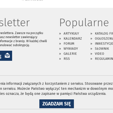
letter
Popularne
ewslettera. Zawsze na początku
ARTYKUŁY
KATALOG FI
asz newsletter zawierający
KALENDARZ
OGŁOSZENI
nformacje z branży. W każdej chwili
FORUM
INWESTYCJ
anulować subskrypcję.
WYWIADY
SŁOWNIK
GALERIE
VIDEO
Ę
RSS
REGULAMIN
ia informacji związanych z korzystaniem z serwisu. Stosowane przez n
ron serwisu. Możecie Państwo wyłączyć ten mechanizm w dowolnym mom
es oznacza, że będą one zapisane w pamięci Państwa urządzenia.
NA
ZGADZAM SIĘ
WYKORZYSTANIE
PLIKÓW