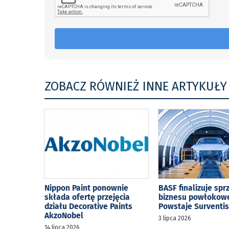
ZOBACZ RÓWNIEŻ INNE ARTYKUŁY
Nippon Paint ponownie
BASF finalizuje spr
składa ofertę przejęcia
biznesu powłokow
działu Decorative Paints
Powstaje Surventi
AkzoNobel
3 lipca 2026
14 lipca 2026