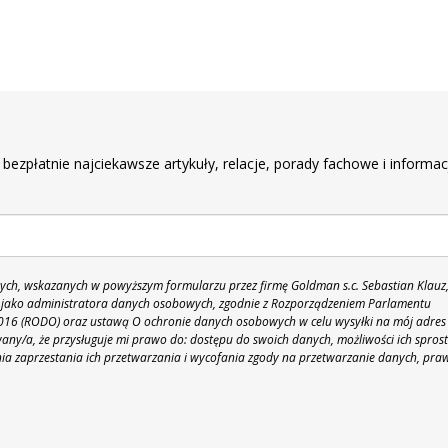
r
 bezpłatnie najciekawsze artykuły, relacje, porady fachowe i informac
h, wskazanych w powyższym formularzu przez firmę Goldman s.c. Sebastian Klauz
 86 jako administratora danych osobowych, zgodnie z Rozporządzeniem Parlamentu
 2016 (RODO) oraz ustawą O ochronie danych osobowych w celu wysyłki na mój adres
y/a, że przysługuje mi prawo do: dostępu do swoich danych, możliwości ich spros
nia zaprzestania ich przetwarzania i wycofania zgody na przetwarzanie danych, pra