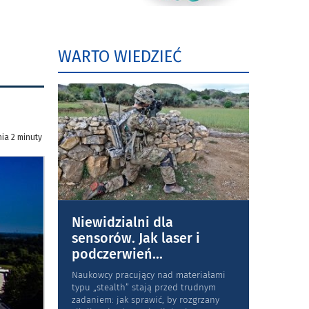
WARTO WIEDZIEĆ
ia 2 minuty
Niewidzialni dla
sensorów. Jak laser i
podczerwień
...
Naukowcy pracujący nad materiałami
typu „stea­lth” stają przed trudnym
zadaniem: jak sprawić, by rozgrzany