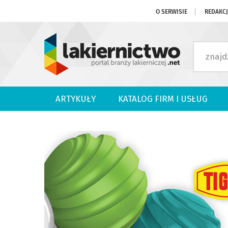
O SERWISIE
REDAKC
ARTYKUŁY
KATALOG FIRM I USŁUG