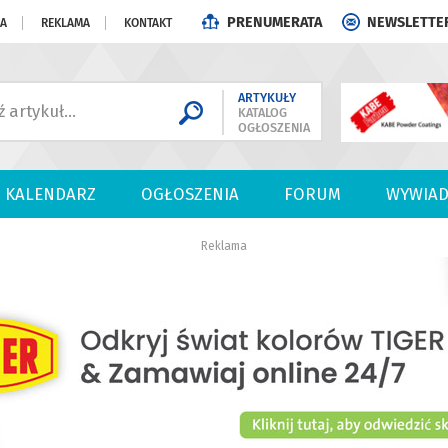
PRENUMERATA
NEWSLETTE
JA
REKLAMA
KONTAKT
ARTYKUŁY
KATALOG
OGŁOSZENIA
KALENDARZ
OGŁOSZENIA
FORUM
WYWIAD
Reklama