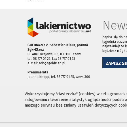
News
Zapisz się do n
tygodnia otrzym
GOLDMAN s.c. Sebastian Klauz, Joanna
najważniejsze i
Sęk-Klauz
będziesz mógł 
ul. Armii Krajowej 86, 83 ­ 110 Tczew
tel. 58 777 01 25, fax 58 777 01 25
ZAPISZ SI
e-mail: ado@goldman.pl
Prenumerata
Joanna Knopp, tel. 58 777 01 25, wew. 300
Wykorzystujemy "ciasteczka" (cookies) w celu gromadzen
zalogowaniu i tworzenie statystyk oglądalności podst
naszego serwisu bez zmiany ustawień dotyczących cooki