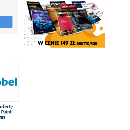
ofertę
 Paint
ams