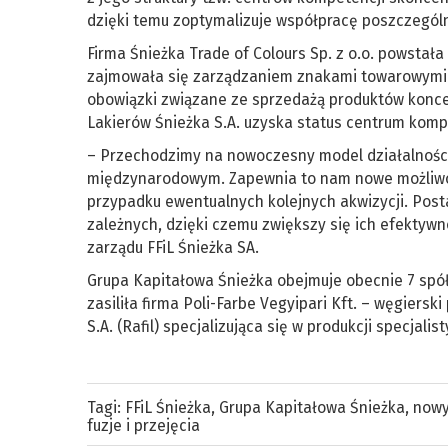
dzięki temu zoptymalizuje współpracę poszczególn
Firma Śnieżka Trade of Colours Sp. z o.o. powsta
zajmowała się zarządzaniem znakami towarowymi 
obowiązki związane ze sprzedażą produktów konce
Lakierów Śnieżka S.A. uzyska status centrum kompe
– Przechodzimy na nowoczesny model działalności
międzynarodowym. Zapewnia to nam nowe możliwoś
przypadku ewentualnych kolejnych akwizycji. Post
zależnych, dzięki czemu zwiększy się ich efektywno
zarządu FFiL Śnieżka SA.
Grupa Kapitałowa Śnieżka obejmuje obecnie 7 spółe
zasiliła firma Poli-Farbe Vegyipari Kft. – węgiers
S.A. (Rafil) specjalizująca się w produkcji specjali
Tagi:
FFiL Śnieżka
,
Grupa Kapitałowa Śnieżka
,
nowy
fuzje i przejęcia