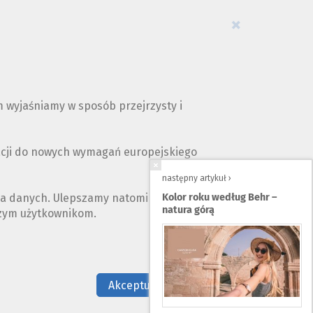
×
 wyjaśniamy w sposób przejrzysty i
acji do nowych wymagań europejskiego
następny artykuł ›
ia danych. Ulepszamy natomiast opis naszych
Kolor roku według Behr –
natura górą
szym użytkownikom.
Nie teraz
Akceptuję