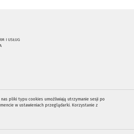
RM I USŁUG
A
E
as pliki typu cookies umożliwiają utrzymanie sesji po
encie w ustawieniach przeglądarki. Korzystanie z