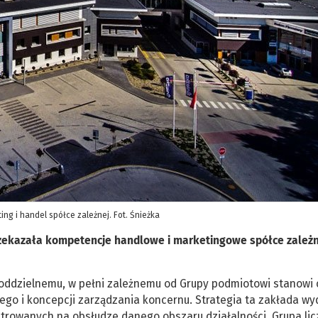
ng i handel spółce zależnej. Fot. Śnieżka
rzekazała kompetencje handlowe i marketingowe spółce zależn
 oddzielnemu, w pełni zależnemu od Grupy podmiotowi stanowi 
ego i koncepcji zarządzania koncernu. Strategia ta zakłada wy
trowanych na obsłudze danego obszaru działalności. Grupa licz