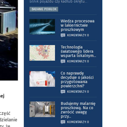
silnik pojazdu czy kadłub okrętu
...
BADANIE POWŁOK
Wiedza procesowa
w lakiernictwie
proszkowym
KOMENTARZY: 0
Technologia
światowego lidera
wsparta lokalnym
...
KOMENTARZY: 0
Co naprawdę
decyduje o jakości
przygotowania
powierzchni?
KOMENTARZY: 0
ej
Budujemy malarnię
proszkową. Na co
zwrócić uwagę
część
przy
...
dzielanie
KOMENTARZY: 0
y, że