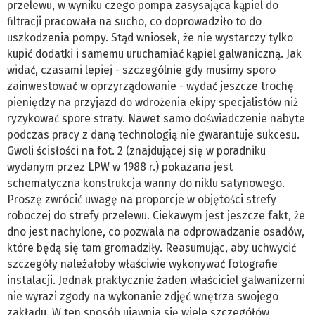
przelewu, w wyniku czego pompa zasysająca kąpiel do
filtracji pracowała na sucho, co doprowadziło to do
uszkodzenia pompy. Stąd wniosek, że nie wystarczy tylko
kupić dodatki i samemu uruchamiać kąpiel galwaniczną. Jak
widać, czasami lepiej - szczególnie gdy musimy sporo
zainwestować w oprzyrządowanie - wydać jeszcze trochę
pieniędzy na przyjazd do wdrożenia ekipy specjalistów niż
ryzykować spore straty. Nawet samo doświadczenie nabyte
podczas pracy z daną technologią nie gwarantuje sukcesu.
Gwoli ścisłości na fot. 2 (znajdującej się w poradniku
wydanym przez LPW w 1988 r.) pokazana jest
schematyczna konstrukcja wanny do niklu satynowego.
Proszę zwrócić uwagę na proporcje w objętości strefy
roboczej do strefy przelewu. Ciekawym jest jeszcze fakt, że
dno jest nachylone, co pozwala na odprowadzanie osadów,
które będą się tam gromadziły. Reasumując, aby uchwycić
szczegóły należałoby właściwie wykonywać fotografie
instalacji. Jednak praktycznie żaden właściciel galwanizerni
nie wyrazi zgody na wykonanie zdjęć wnętrza swojego
zakładu. W ten sposób ujawnia się wiele szczegółów