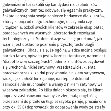
galwanizerni tej szkolili się kandydaci na czeladników
galwanicznych, tam też odbywał się egzamin praktyczny.
Zakład udostępnia swoje zaplecze badawcze dla klientów,
którzy kupują od niego technologie, odczynniki czy
urządzenia. Szkoli swoich klientów w zakresie eksploatacji
opracowanych we własnych laboratoriach rozwiązań
technologicznych. Miałem okazję sam się przekonać, jak
ważne jest dokładne poznanie przyszłej technologii
galwanicznej. Okazuje się, że ogólną wiedzę można posiąść
bardzo łatwo, opisana jest w licznej literaturze, natomiast
"diabeł tkwi w szczegółach". Jeden z klientów zdecydował
się uruchomić nikiel satynowy. Przedstawiciel klienta
pracował przez kilka dni przy wannie z niklem satynowym,
widząc jak całość funkcjonuje, następnie dokonał
samodzielnie uruchomienia wanny z niklem satynowy we
własnym zakładzie. Po kilku dniach okazało się, że klient
poprzez zastosowanie wanny ze zbyt małą objętością
przestrzeni do przelewu (kąpiel szybko paruje, pracuje ona
przy ok. 55 C) doprowadził do odparowania wody ze strefy