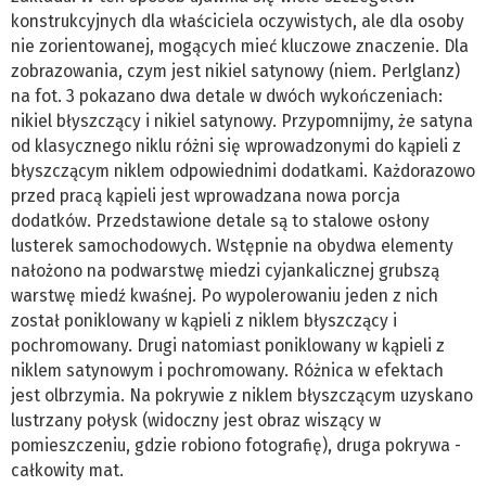
konstrukcyjnych dla właściciela oczywistych, ale dla osoby
nie zorientowanej, mogących mieć kluczowe znaczenie. Dla
zobrazowania, czym jest nikiel satynowy (niem. Perlglanz)
na fot. 3 pokazano dwa detale w dwóch wykończeniach:
nikiel błyszczący i nikiel satynowy. Przypomnijmy, że satyna
od klasycznego niklu różni się wprowadzonymi do kąpieli z
błyszczącym niklem odpowiednimi dodatkami. Każdorazowo
przed pracą kąpieli jest wprowadzana nowa porcja
dodatków. Przedstawione detale są to stalowe osłony
lusterek samochodowych. Wstępnie na obydwa elementy
nałożono na podwarstwę miedzi cyjankalicznej grubszą
warstwę miedź kwaśnej. Po wypolerowaniu jeden z nich
został poniklowany w kąpieli z niklem błyszczący i
pochromowany. Drugi natomiast poniklowany w kąpieli z
niklem satynowym i pochromowany. Różnica w efektach
jest olbrzymia. Na pokrywie z niklem błyszczącym uzyskano
lustrzany połysk (widoczny jest obraz wiszący w
pomieszczeniu, gdzie robiono fotografię), druga pokrywa -
całkowity mat.