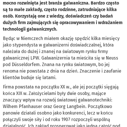
mocno rozwinięta jest branża galwaniczna. Bardzo często
są to małe zakłady, często rodzinne, zatrudniające kilka
osób. Korzystają one z wiedzy, doświadczeń czy badań
dużych firm zajmujących się opracowywaniem i wdrażaniem
technologii galwanicznych.
Będąc w Niemczech miałem okazję spędzić kilka miesięcy
jako stypendysta w galwanizerni doświadczalnej, która
należała do dużej i znanej na światowym rynku firmy
galwanicznej LPW. Galwanizernia ta mieściła się w Neuss
pod Düsseldorfem. Znana na rynku światowym, bo jej
renoma nie powstała z dnia na dzień. Znaczenie i zaufanie
klientów buduje się latami.
Firma powstała na początku XX w., ale jej początki sięgają
końca XIX w. Założycielami były dwie osoby, mające
znaczący wpływ na rozwój światowej galwanotechniki:
Wilhem Pfanhauser oraz Georg Langbein. Początkowo
panowie działali osobno jako konkurenci, lecz w końcu
połączyli swoje siły i od roku 1907 rozpoczęli wspólną
działalność. Ich zakład prosperował jako jedna całość pod