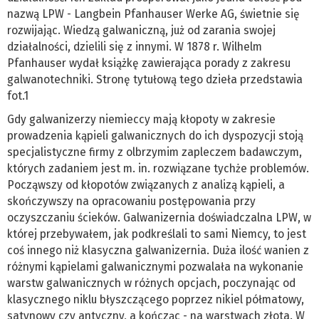
nazwą LPW - Langbein Pfanhauser Werke AG, świetnie się
rozwijając. Wiedzą galwaniczną, już od zarania swojej
działalności, dzielili się z innymi. W 1878 r. Wilhelm
Pfanhauser wydał książkę zawierająca porady z zakresu
galwanotechniki. Stronę tytułową tego dzieła przedstawia
fot.1
Gdy galwanizerzy niemieccy mają kłopoty w zakresie
prowadzenia kąpieli galwanicznych do ich dyspozycji stoją
specjalistyczne firmy z olbrzymim zapleczem badawczym,
których zadaniem jest m. in. rozwiązane tychże problemów.
Począwszy od kłopotów związanych z analizą kąpieli, a
skończywszy na opracowaniu postępowania przy
oczyszczaniu ścieków. Galwanizernia doświadczalna LPW, w
której przebywałem, jak podkreślali to sami Niemcy, to jest
coś innego niż klasyczna galwanizernia. Duża ilość wanien z
różnymi kąpielami galwanicznymi pozwalała na wykonanie
warstw galwanicznych w różnych opcjach, poczynając od
klasycznego niklu błyszczącego poprzez nikiel półmatowy,
satynowy czy antyczny, a kończąc - na warstwach złota. W