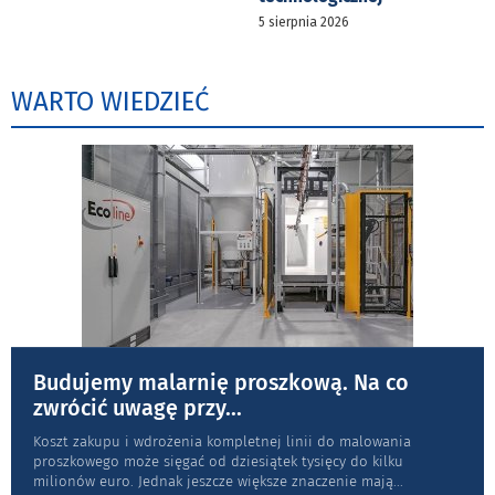
5 sierpnia 2026
WARTO WIEDZIEĆ
Budujemy malarnię proszkową. Na co
zwrócić uwagę przy
...
Koszt zakupu i wdrożenia kompletnej linii do malowania
proszkowego może sięgać od dziesiątek tysięcy do kilku
milionów euro. Jednak jeszcze większe znaczenie mają
...