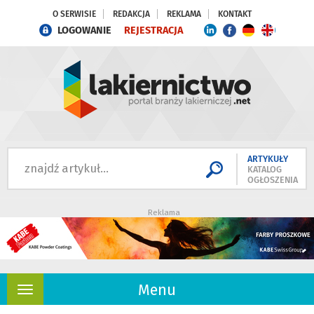
O SERWISIE
REDAKCJA
REKLAMA
KONTAKT
LOGOWANIE
REJESTRACJA
ARTYKUŁY
KATALOG
OGŁOSZENIA
Reklama
Menu
Rozwiń
nawigację