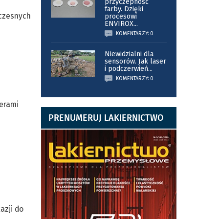
przyczepność
farby. Dzięki
oczesnych
procesowi
ENVIROX
...
KOMENTARZY: 0
Niewidzialni dla
sensorów. Jak laser
i podczerwień
...
KOMENTARZY: 0
nerami
PRENUMERUJ LAKIERNICTWO
azji do