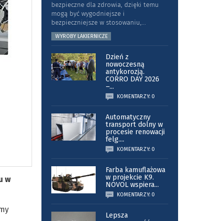
bezpieczne dla zdrowia, dzięki temu
mogą być wygodniejsze i
bezpieczniejsze w stosowaniu,
...
WYROBY LAKIERNICZE
Dzień z
nowoczesną
antykorozją.
CORRO DAY 2026
–
...
KOMENTARZY: 0
Automatyczny
transport dolny w
procesie renowacji
felg.
...
KOMENTARZY: 0
Farba kamuflażowa
w projekcie K9.
ku w
NOVOL wspiera
...
KOMENTARZY: 0
rmy
Lepsza