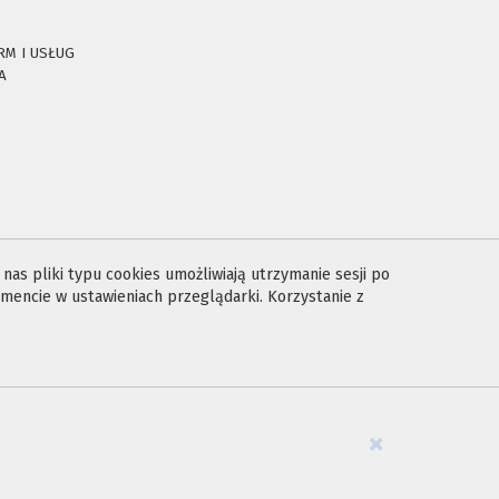
RM I USŁUG
A
E
as pliki typu cookies umożliwiają utrzymanie sesji po
encie w ustawieniach przeglądarki. Korzystanie z
×