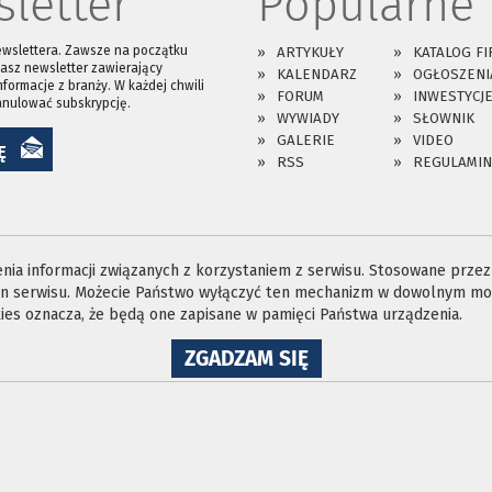
letter
Popularne
ewslettera. Zawsze na początku
ARTYKUŁY
KATALOG FI
asz newsletter zawierający
KALENDARZ
OGŁOSZENI
nformacje z branży. W każdej chwili
FORUM
INWESTYCJ
anulować subskrypcję.
WYWIADY
SŁOWNIK
GALERIE
VIDEO
Ę
RSS
REGULAMIN
ia informacji związanych z korzystaniem z serwisu. Stosowane przez n
ron serwisu. Możecie Państwo wyłączyć ten mechanizm w dowolnym mom
es oznacza, że będą one zapisane w pamięci Państwa urządzenia.
NA
ZGADZAM SIĘ
WYKORZYSTANIE
PLIKÓW
COOKIES