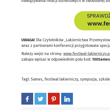
nawiązywania relacji biznesowych w swobodnej a
UWAGA!
Dla Czytelników „Lakiernictwa Przemysłow
wraz z partnerami konferencji przygotowała specj
Należy wejść na stronę:
www.festiwal-lakierniczy.p
zakupu wpisać w odpowiednim polu kod:
100Sames
Tagi:
Sames
,
festiwal lakierniczy
,
sympozja
,
szkole