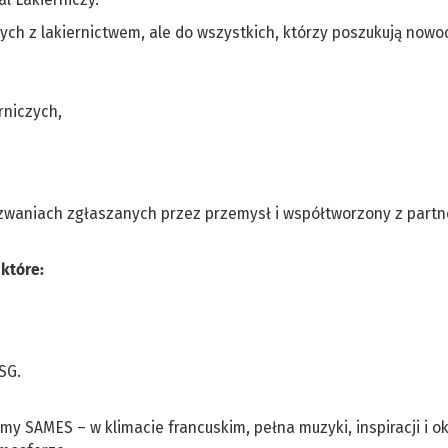
nych z lakiernictwem, ale do wszystkich, którzy poszukują now
rniczych,
yzwaniach zgłaszanych przez przemysł i współtworzony z part
które:
SG.
my SAMES – w klimacie francuskim, pełna muzyki, inspiracji i ok