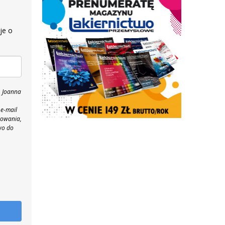
je o
, Joanna
 e-mail
towania,
wo do