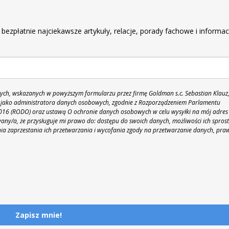
r
 bezpłatnie najciekawsze artykuły, relacje, porady fachowe i informac
h, wskazanych w powyższym formularzu przez firmę Goldman s.c. Sebastian Klauz
 86 jako administratora danych osobowych, zgodnie z Rozporządzeniem Parlamentu
 2016 (RODO) oraz ustawą O ochronie danych osobowych w celu wysyłki na mój adres
y/a, że przysługuje mi prawo do: dostępu do swoich danych, możliwości ich spros
nia zaprzestania ich przetwarzania i wycofania zgody na przetwarzanie danych, pra
Zapisz mnie!