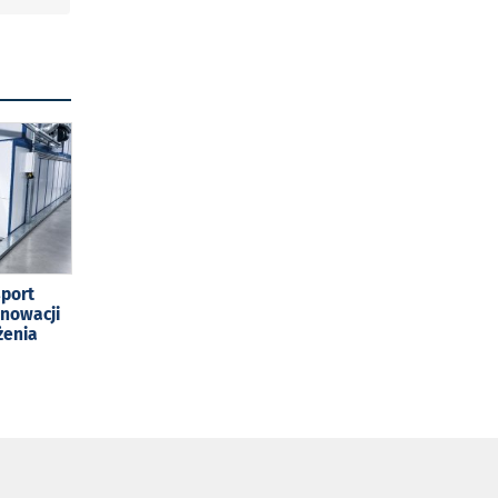
sport
enowacji
żenia