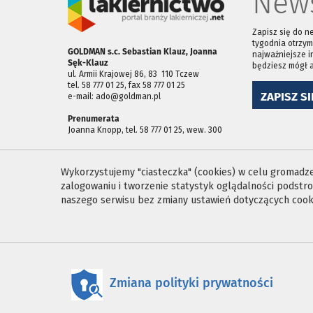
News
Zapisz się do n
tygodnia otrzym
GOLDMAN s.c. Sebastian Klauz, Joanna
najważniejsze i
Sęk-Klauz
będziesz mógł 
ul. Armii Krajowej 86, 83 ­ 110 Tczew
tel. 58 777 01 25, fax 58 777 01 25
ZAPISZ SI
e-mail: ado@goldman.pl
Prenumerata
Joanna Knopp, tel. 58 777 01 25, wew. 300
Wykorzystujemy "ciasteczka" (cookies) w celu gromadzen
zalogowaniu i tworzenie statystyk oglądalności podst
naszego serwisu bez zmiany ustawień dotyczących cooki
Zmiana polityki prywatności