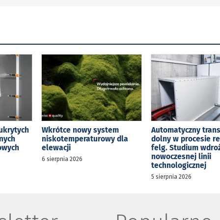
ukrytych
Wkrótce nowy system
Automatyczny tran
jnych
niskotemperaturowy dla
dolny w procesie r
kowych
elewacji
felg. Studium wdro
nowoczesnej linii
6 sierpnia 2026
technologicznej
5 sierpnia 2026