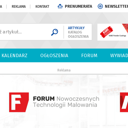
PRENUMERATA
NEWSLETTE
JA
REKLAMA
KONTAKT
ARTYKUŁY
KATALOG
OGŁOSZENIA
KALENDARZ
OGŁOSZENIA
FORUM
WYWIAD
Reklama