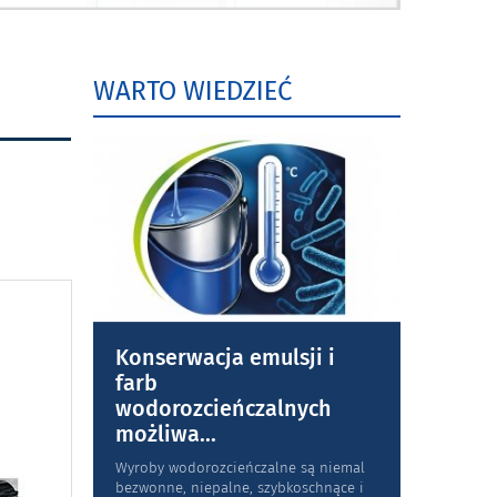
WARTO WIEDZIEĆ
Konserwacja emulsji i
farb
wodorozcieńczalnych
możliwa
...
Wyroby wodorozcieńczalne są niemal
bezwonne, niepalne, szybkoschnące i