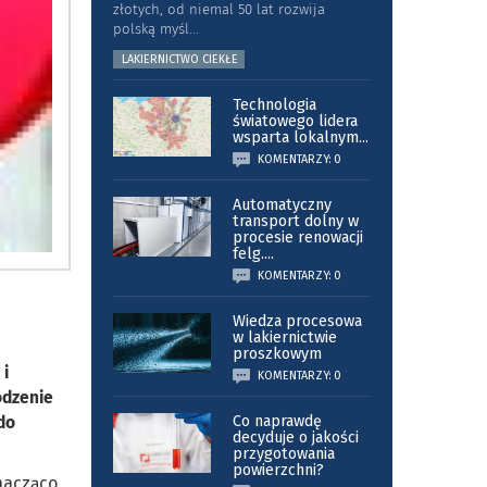
złotych, od niemal 50 lat rozwija
polską myśl
...
LAKIERNICTWO CIEKŁE
Technologia
światowego lidera
wsparta lokalnym
...
KOMENTARZY: 0
Automatyczny
transport dolny w
procesie renowacji
felg.
...
KOMENTARZY: 0
Wiedza procesowa
w lakiernictwie
proszkowym
 i
KOMENTARZY: 0
odzenie
do
Co naprawdę
decyduje o jakości
przygotowania
powierzchni?
znacząco