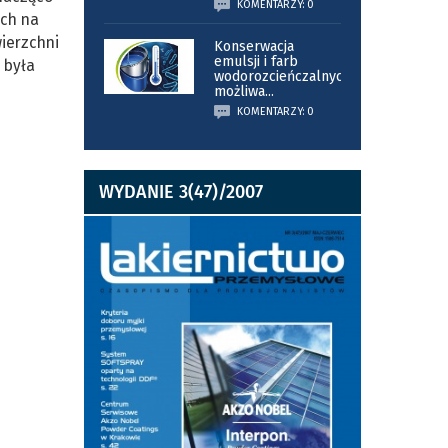
KOMENTARZY: 0
ych na
wierzchni
Konserwacja
emulsji i farb
 była
wodorozcieńczalnych
możliwa
...
KOMENTARZY: 0
WYDANIE 3(47)/2007