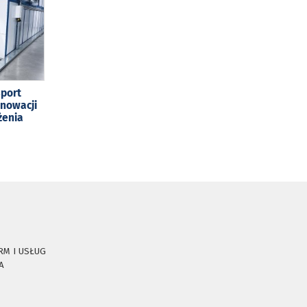
sport
enowacji
żenia
RM I USŁUG
A
E