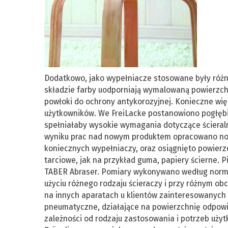
Dodatkowo, jako wypełniacze stosowane były różn
składzie farby uodporniają wymalowaną powierzchn
powłoki do ochrony antykorozyjnej. Konieczne wi
użytkowników. We FreiLacke postanowiono pogłębić
spełniałaby wysokie wymagania dotyczące ścieral
wyniku prac nad nowym produktem opracowano now
koniecznych wypełniaczy, oraz osiągnięto powierz
tarciowe, jak na przykład guma, papiery ścierne. 
TABER Abraser. Pomiary wykonywano według normy
użyciu różnego rodzaju ścieraczy i przy różnym o
na innych aparatach u klientów zainteresowanych t
pneumatyczne, działające na powierzchnię odpowi
zależności od rodzaju zastosowania i potrzeb uży