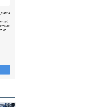
, Joanna
 e-mail
towania,
wo do