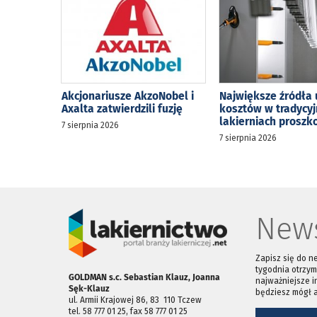
Akcjonariusze AkzoNobel i
Największe źródła 
Axalta zatwierdzili fuzję
kosztów w tradycy
lakierniach prosz
7 sierpnia 2026
7 sierpnia 2026
News
Zapisz się do n
tygodnia otrzym
GOLDMAN s.c. Sebastian Klauz, Joanna
najważniejsze i
Sęk-Klauz
będziesz mógł 
ul. Armii Krajowej 86, 83 ­ 110 Tczew
tel. 58 777 01 25, fax 58 777 01 25