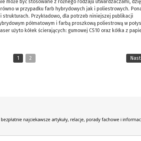
nie może być stosowane z różnego rodzaju utwardzaczami, dzi
arówno w przypadku farb hybrydowych jak i poliestrowych. Pon
 strukturach. Przykładowo, dla potrzeb niniejszej publikacji
brydowym półmatowym i farbą proszkową poliestrową w połys
raser użyto kółek ścierających: gumowej CS10 oraz kółka z pap
1
2
Nas
r
 bezpłatnie najciekawsze artykuły, relacje, porady fachowe i informac