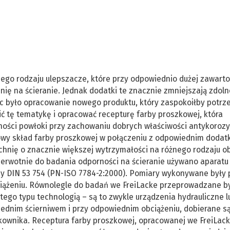
ego rodzaju ulepszacze, które przy odpowiednio dużej zawarto
ię na ścieranie. Jednak dodatki te znacznie zmniejszają zdoln
ęc było opracowanie nowego produktu, który zaspokoiłby potrz
 tę tematykę i opracować recepturę farby proszkowej, która
ności powłoki przy zachowaniu dobrych właściwości antykorozy
y skład farby proszkowej w połączeniu z odpowiednim dodat
chnię o znacznie większej wytrzymałości na różnego rodzaju o
Pierwotnie do badania odporności na ścieranie używano aparatu
 DIN 53 754 (PN-ISO 7784-2:2000). Pomiary wykonywane były 
bciążeniu. Równolegle do badań we FreiLacke przeprowadzane b
ego typu technologią – są to zwykle urządzenia hydrauliczne l
ednim ścierniwem i przy odpowiednim obciążeniu, dobierane s
tkownika. Receptura farby proszkowej, opracowanej we FreiLac