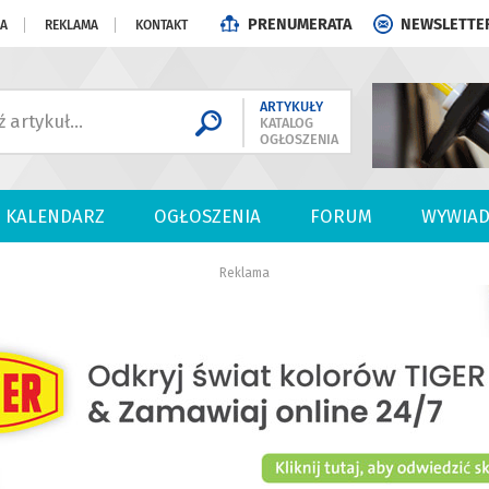
PRENUMERATA
NEWSLETTE
JA
REKLAMA
KONTAKT
ARTYKUŁY
KATALOG
OGŁOSZENIA
KALENDARZ
OGŁOSZENIA
FORUM
WYWIAD
Reklama