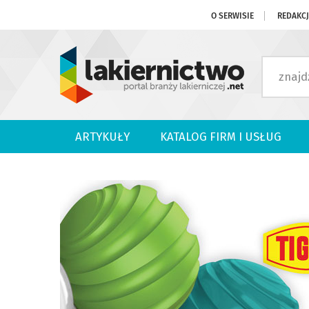
O SERWISIE
REDAKC
ARTYKUŁY
KATALOG FIRM I USŁUG