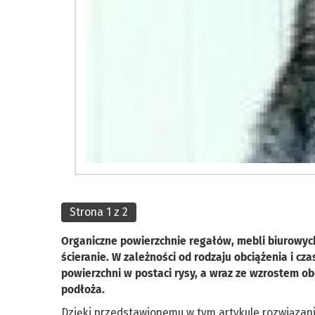
Strona 1 z 2
Organiczne powierzchnie regałów, mebli biurowych,
ścieranie. W zależności od rodzaju obciążenia i c
powierzchni w postaci rysy, a wraz ze wzrostem ob
podłoża.
Dzięki przedstawionemu w tym artykule rozwiązani