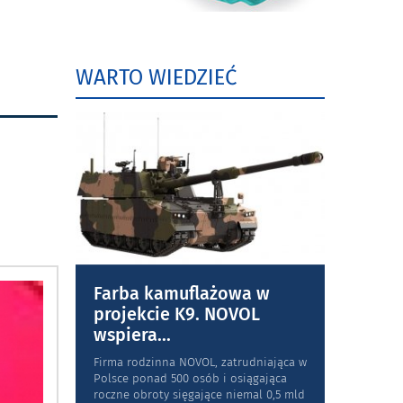
WARTO WIEDZIEĆ
Farba kamuflażowa w
projekcie K9. NOVOL
wspiera
...
Firma rodzinna NOVOL, zatrudniająca w
Polsce ponad 500 osób i osiągająca
roczne obroty sięgające niemal 0,5 mld