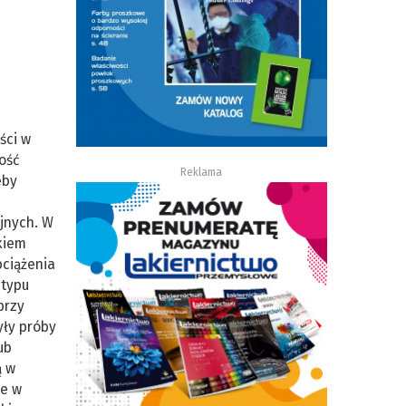
ści w
ość
Reklama
eby
jnych. W
kiem
bciążenia
 typu
przy
yły próby
ub
ą w
ke w