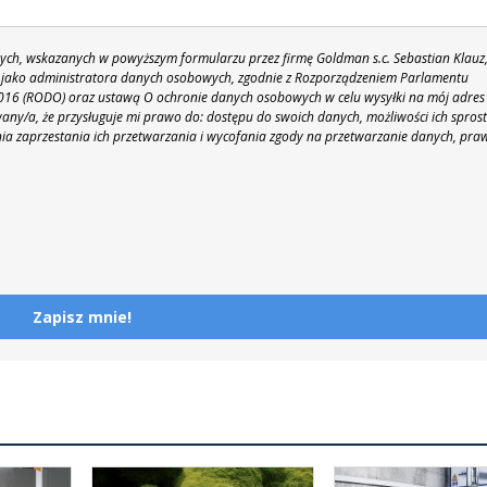
h, wskazanych w powyższym formularzu przez firmę Goldman s.c. Sebastian Klauz
 86 jako administratora danych osobowych, zgodnie z Rozporządzeniem Parlamentu
 2016 (RODO) oraz ustawą O ochronie danych osobowych w celu wysyłki na mój adres
y/a, że przysługuje mi prawo do: dostępu do swoich danych, możliwości ich spros
nia zaprzestania ich przetwarzania i wycofania zgody na przetwarzanie danych, pra
Zapisz mnie!