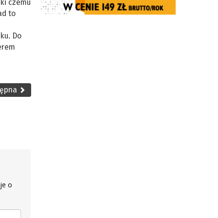
ęki czemu
ad to
ku. Do
ierem
tępna
je o