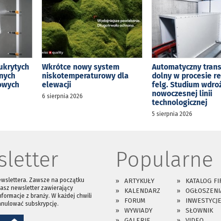
ukrytych
Wkrótce nowy system
Automatyczny tran
jnych
niskotemperaturowy dla
dolny w procesie r
kowych
elewacji
felg. Studium wdro
nowoczesnej linii
6 sierpnia 2026
technologicznej
5 sierpnia 2026
letter
Popularne
ewslettera. Zawsze na początku
ARTYKUŁY
KATALOG FI
asz newsletter zawierający
KALENDARZ
OGŁOSZENI
nformacje z branży. W każdej chwili
FORUM
INWESTYCJ
anulować subskrypcję.
WYWIADY
SŁOWNIK
GALERIE
VIDEO