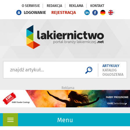
O SERWISIE
REDAKCJA
REKLAMA
KONTAKT
LOGOWANIE
REJESTRACJA
ARTYKUŁY
KATALOG
OGŁOSZENIA
Reklama
Menu
Rozwiń
nawigację