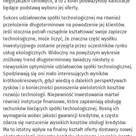
negocjacjach cenowych, a to z kolei podważyłoby kalkulacje
będące podstawą wyboru jej oferty.
Sukces udziałowców spółki technologicznej ma również
przełożenie długoterminowe na powodzenie jej klientów.
Jeśli stocznia potrafi rozsądnie kształtować swoje zaplecze
technologiczne, może liczyć, że znaczna część wysiłku
inwestycyjnego zostanie przejęta przez uczestników rynku
usług ekologicznych. Widoczny na powyższym wykresie
zniżkowy trend długoterminowy świadczy niestety o
niewysokim optymizmie udziałowców spółki technologicznej.
Spodziewają się oni mało interesujących wyników
krótkookresowych, gdyż wiedzą o dalekich perspektywach
zysków i o konieczności ponoszenia wieloletnich kosztów
rozwoju technologii. Niepewność inwestowania martwi
również instytucje finansowe, które zapewniają obsługę
rachunków bieżących spółki technologicznej. Rosną ich
wymagania wobec jakości gwarancji kredytów, a często
zdarza się narzucenie wysokich kosztów obsługi kredytów.
Ma to istotny wpływ na finalny kształt oferty dostawcy nowej