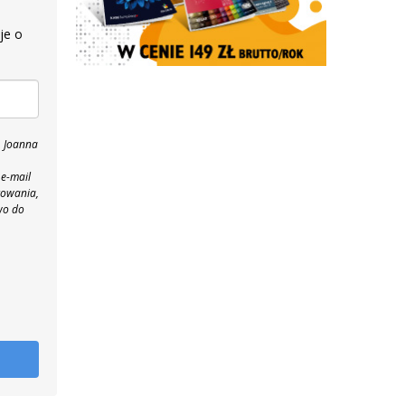
je o
, Joanna
 e-mail
towania,
wo do