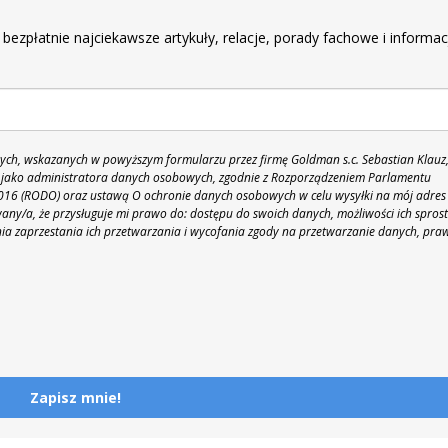
r
 bezpłatnie najciekawsze artykuły, relacje, porady fachowe i informac
h, wskazanych w powyższym formularzu przez firmę Goldman s.c. Sebastian Klauz
 86 jako administratora danych osobowych, zgodnie z Rozporządzeniem Parlamentu
 2016 (RODO) oraz ustawą O ochronie danych osobowych w celu wysyłki na mój adres
y/a, że przysługuje mi prawo do: dostępu do swoich danych, możliwości ich spros
nia zaprzestania ich przetwarzania i wycofania zgody na przetwarzanie danych, pra
Zapisz mnie!