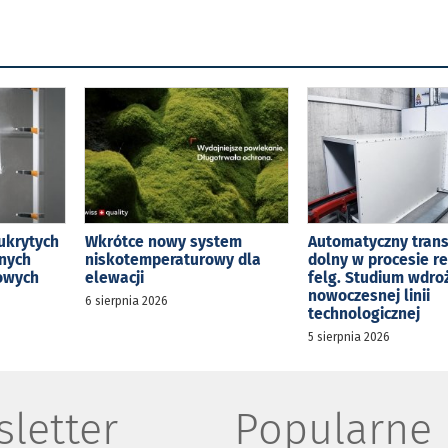
ukrytych
Wkrótce nowy system
Automatyczny tran
jnych
niskotemperaturowy dla
dolny w procesie r
kowych
elewacji
felg. Studium wdro
nowoczesnej linii
6 sierpnia 2026
technologicznej
5 sierpnia 2026
letter
Popularne