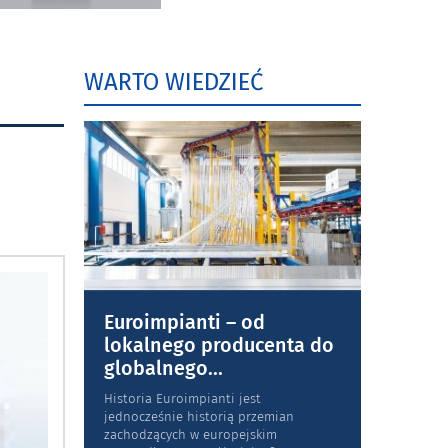
WARTO WIEDZIEĆ
Euroimpianti – od
lokalnego producenta do
globalnego
...
Historia Euroimpianti jest
jednocześnie historią przemian
zachodzących w europejskim