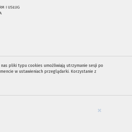
RM I USŁUG
A
E
as pliki typu cookies umożliwiają utrzymanie sesji po
encie w ustawieniach przeglądarki. Korzystanie z
×