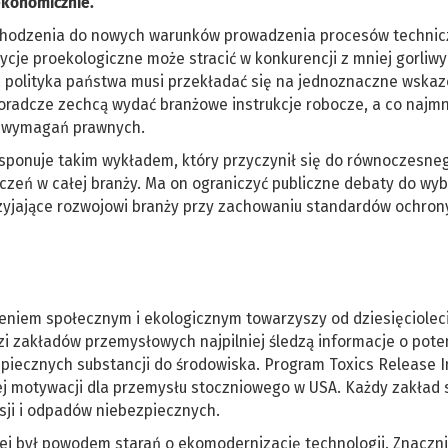
ekonomicznie.
ochodzenia do nowych warunków prowadzenia procesów techni
cje proekologiczne może stracić w konkurencji z mniej gorliw
 polityka państwa musi przekładać się na jednoznaczne wskaz
 doradcze zechcą wydać branżowe instrukcje robocze, a co najmn
ji wymagań prawnych.
sponuje takim wykładem, który przyczynił się do równoczesne
zeń w całej branży. Ma on ograniczyć publiczne debaty do wyb
przyjające rozwojowi branży przy zachowaniu standardów ochron
eniem społecznym i ekologicznym towarzyszy od dziesięciolec
zi zakładów przemysłowych najpilniej śledzą informacje o pot
zpiecznych substancji do środowiska. Program Toxics Release 
 motywacji dla przemysłu stoczniowego w USA. Każdy zakład s
sji i odpadów niebezpiecznych.
nej był powodem starań o ekomodernizację technologii. Znacznie