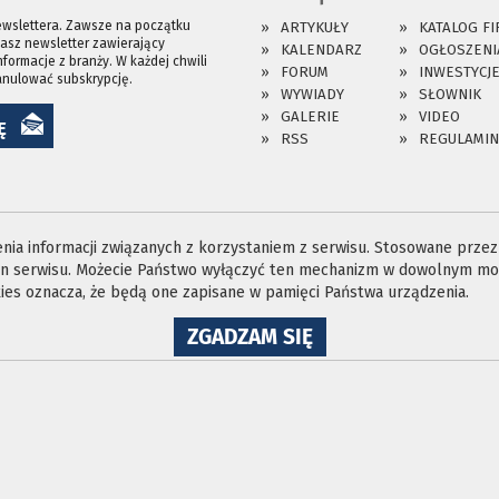
ewslettera. Zawsze na początku
ARTYKUŁY
KATALOG FI
asz newsletter zawierający
KALENDARZ
OGŁOSZENI
nformacje z branży. W każdej chwili
FORUM
INWESTYCJ
anulować subskrypcję.
WYWIADY
SŁOWNIK
GALERIE
VIDEO
Ę
RSS
REGULAMIN
ia informacji związanych z korzystaniem z serwisu. Stosowane przez n
ron serwisu. Możecie Państwo wyłączyć ten mechanizm w dowolnym mom
es oznacza, że będą one zapisane w pamięci Państwa urządzenia.
NA
ZGADZAM SIĘ
WYKORZYSTANIE
PLIKÓW
COOKIES