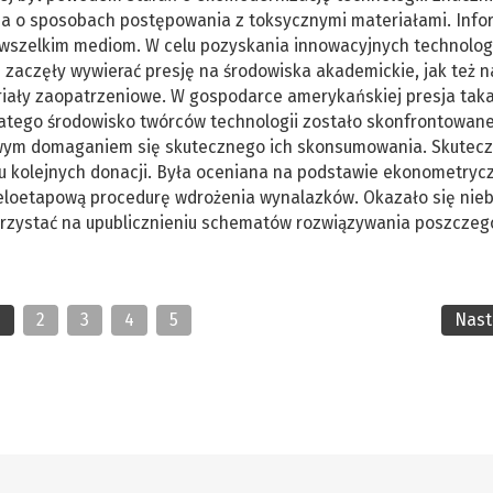
a o sposobach postępowania z toksycznymi materiałami. Info
wszelkim mediom. W celu pozyskania innowacyjnych technolog
 zaczęły wywierać presję na środowiska akademickie, jak też n
eriały zaopatrzeniowe. W gospodarce amerykańskiej presja tak
latego środowisko twórców technologii zostało skonfrontowane
ywym domaganiem się skutecznego ich skonsumowania. Skutec
u kolejnych donacji. Była oceniana na podstawie ekonometryc
wieloetapową procedurę wdrożenia wynalazków. Okazało się ni
korzystać na upublicznieniu schematów rozwiązywania poszczeg
1
2
3
4
5
Nas