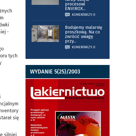
procesowi
ENVIROX
...
cznych
KOMENTARZY: 0
ym
ówki
Budujemy malarnię
iej -
proszkową. Na co
zwrócić uwagę
przy
...
KOMENTARZY: 0
go
oru tych
y
WYDANIE 5(25)/2003
i
encjalnym
Inventory
tarał się
 silniej