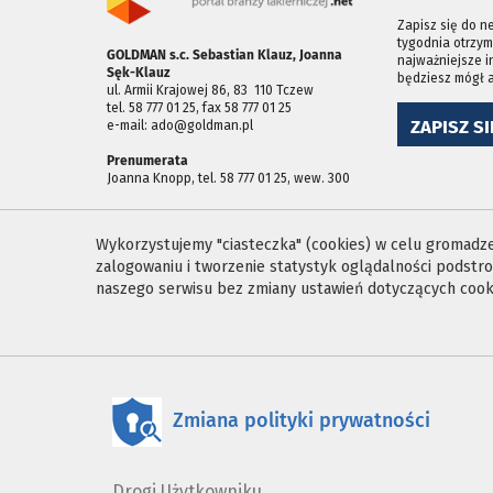
Zapisz się do n
tygodnia otrzym
GOLDMAN s.c. Sebastian Klauz, Joanna
najważniejsze i
Sęk-Klauz
będziesz mógł 
ul. Armii Krajowej 86, 83 ­ 110 Tczew
tel. 58 777 01 25, fax 58 777 01 25
ZAPISZ SI
e-mail: ado@goldman.pl
Prenumerata
Joanna Knopp, tel. 58 777 01 25, wew. 300
Wykorzystujemy "ciasteczka" (cookies) w celu gromadzen
zalogowaniu i tworzenie statystyk oglądalności podst
naszego serwisu bez zmiany ustawień dotyczących cooki
Zmiana polityki prywatności
Drogi Użytkowniku,