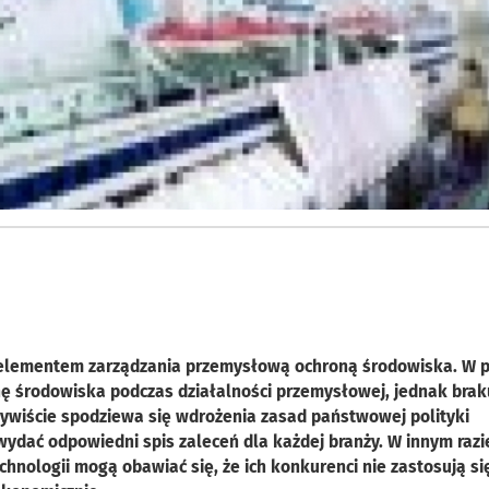
m elementem zarządzania przemysłową ochroną środowiska. W 
 środowiska podczas działalności przemysłowej, jednak brak
zywiście spodziewa się wdrożenia zasad państwowej polityki
wydać odpowiedni spis zaleceń dla każdej branży. W innym razi
hnologii mogą obawiać się, że ich konkurenci nie zastosują si