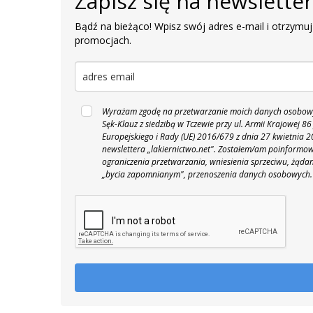
Zapisz się na newslette
Bądź na bieżąco! Wpisz swój adres e-mail i otrzymuj
promocjach.
Wyrażam zgodę na przetwarzanie moich danych osobowyc
Sęk-Klauz z siedzibą w Tczewie przy ul. Armii Krajowej
Europejskiego i Rady (UE) 2016/679 z dnia 27 kwietnia
newslettera „lakiernictwo.net".
Zostałem/am poinformowan
ograniczenia przetwarzania, wniesienia sprzeciwu, żąda
„bycia zapomnianym", przenoszenia danych osobowych.