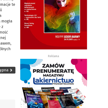
rmacje te
ii
a
a mogła
 z
zność
znej
ebawem,
ólnych
Reklama
tępna