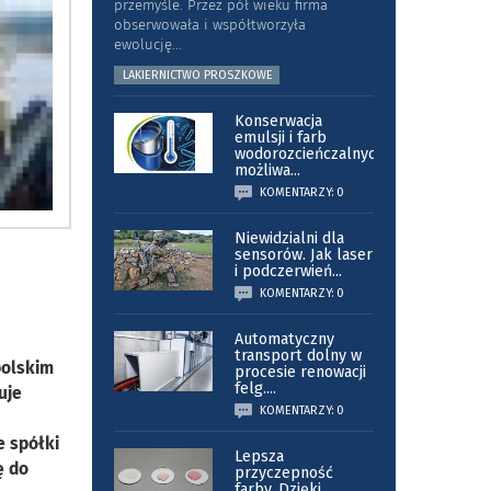
przemyśle. Przez pół wieku firma
obserwowała i współtworzyła
ewolucję
...
LAKIERNICTWO PROSZKOWE
Konserwacja
emulsji i farb
wodorozcieńczalnych
możliwa
...
KOMENTARZY: 0
Niewidzialni dla
sensorów. Jak laser
i podczerwień
...
KOMENTARZY: 0
Automatyczny
transport dolny w
polskim
procesie renowacji
felg.
...
uje
KOMENTARZY: 0
e spółki
Lepsza
ę do
przyczepność
farby. Dzięki