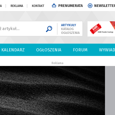
PRENUMERATA
NEWSLETTE
JA
REKLAMA
KONTAKT
ARTYKUŁY
KATALOG
OGŁOSZENIA
KALENDARZ
OGŁOSZENIA
FORUM
WYWIAD
Reklama