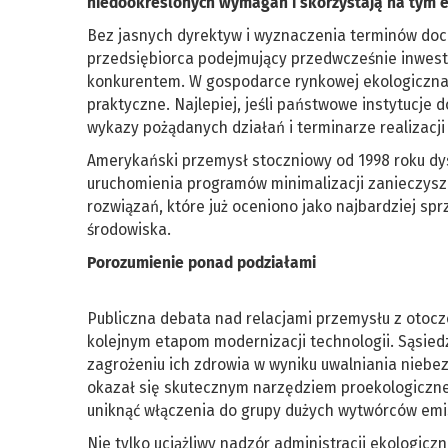
niedookreślonych wymagań i skorzystają na tym 
Bez jasnych dyrektyw i wyznaczenia terminów d
przedsiębiorca podejmujący przedwcześnie inwesty
konkurentem. W gospodarce rynkowej ekologiczna
praktyczne. Najlepiej, jeśli państwowe instytucje
wykazy pożądanych działań i terminarze realizac
Amerykański przemysł stoczniowy od 1998 roku dy
uruchomienia programów minimalizacji zanieczyszc
rozwiązań, które już oceniono jako najbardziej s
środowiska.
Porozumienie ponad podziałami
Publiczna debata nad relacjami przemysłu z otocz
kolejnym etapom modernizacji technologii. Sąsied
zagrożeniu ich zdrowia w wyniku uwalniania niebe
okazał się skutecznym narzędziem proekologicznej
uniknąć włączenia do grupy dużych wytwórców emi
Nie tylko uciążliwy nadzór administracji ekologicz