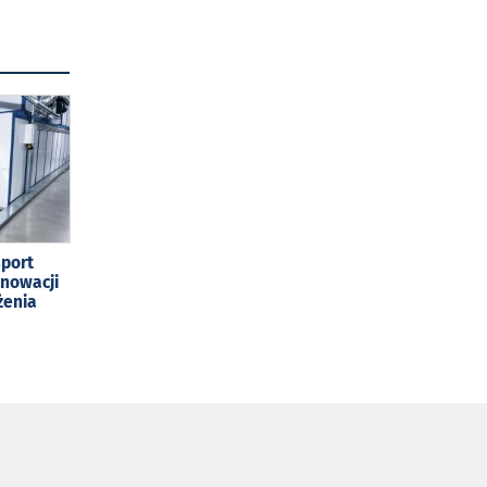
sport
enowacji
żenia