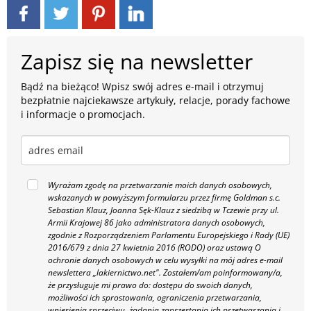
Zapisz się na newsletter
Bądź na bieżąco! Wpisz swój adres e-mail i otrzymuj
bezpłatnie najciekawsze artykuły, relacje, porady fachowe
i informacje o promocjach.
Wyrażam zgodę na przetwarzanie moich danych osobowych,
wskazanych w powyższym formularzu przez firmę Goldman s.c.
Sebastian Klauz, Joanna Sęk-Klauz z siedzibą w Tczewie przy ul.
Armii Krajowej 86 jako administratora danych osobowych,
zgodnie z Rozporządzeniem Parlamentu Europejskiego i Rady (UE)
2016/679 z dnia 27 kwietnia 2016 (RODO) oraz ustawą O
ochronie danych osobowych w celu wysyłki na mój adres e-mail
newslettera „lakiernictwo.net".
Zostałem/am poinformowany/a,
że przysługuje mi prawo do: dostępu do swoich danych,
możliwości ich sprostowania, ograniczenia przetwarzania,
wniesienia sprzeciwu, żądania zaprzestania ich przetwarzania i