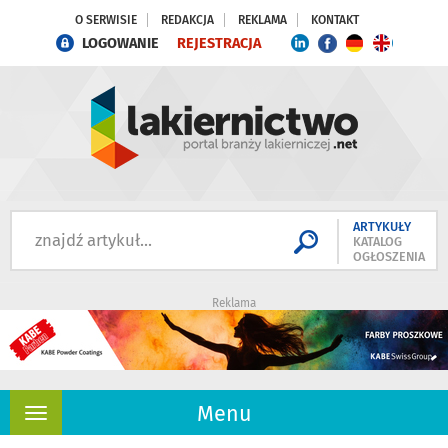
O SERWISIE
REDAKCJA
REKLAMA
KONTAKT
LOGOWANIE
REJESTRACJA
ARTYKUŁY
KATALOG
OGŁOSZENIA
Reklama
Menu
Rozwiń
nawigację