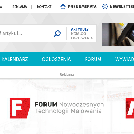
PRENUMERATA
NEWSLETTE
JA
REKLAMA
KONTAKT
ARTYKUŁY
KATALOG
OGŁOSZENIA
KALENDARZ
OGŁOSZENIA
FORUM
WYWIAD
Reklama