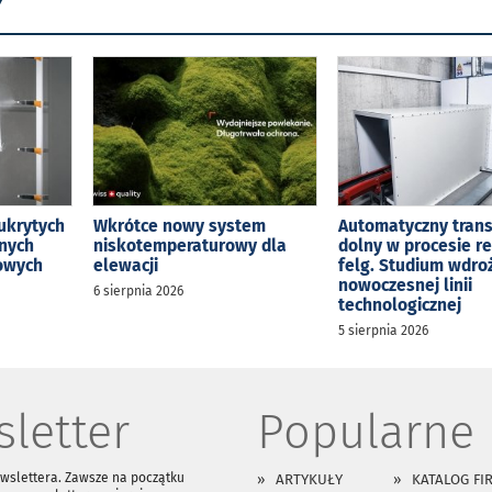
Y
ukrytych
Wkrótce nowy system
Automatyczny tran
jnych
niskotemperaturowy dla
dolny w procesie r
kowych
elewacji
felg. Studium wdro
nowoczesnej linii
6 sierpnia 2026
technologicznej
5 sierpnia 2026
letter
Popularne
ewslettera. Zawsze na początku
ARTYKUŁY
KATALOG FI