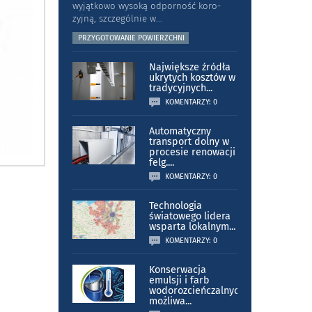
wyjątkowo wysoką odporność koro­
zyjną, szczególnie w
...
PRZYGOTOWANIE POWIERZCHNI
Największe źródła
ukrytych kosztów w
tradycyjnych
...
KOMENTARZY: 0
Automatyczny
transport dolny w
procesie renowacji
felg.
...
KOMENTARZY: 0
Technologia
światowego lidera
wsparta lokalnym
...
KOMENTARZY: 0
Konserwacja
emulsji i farb
wodorozcieńczalnych
możliwa
...