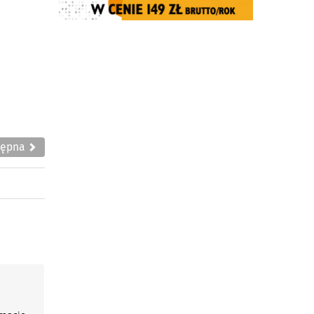
tępna