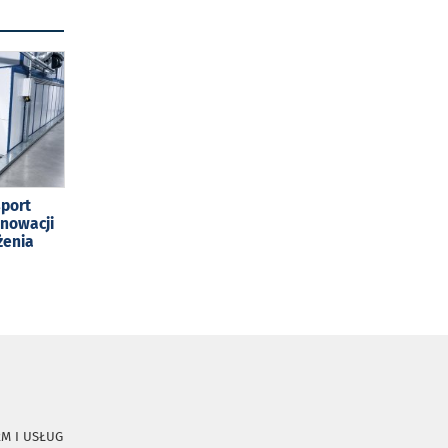
sport
enowacji
żenia
RM I USŁUG