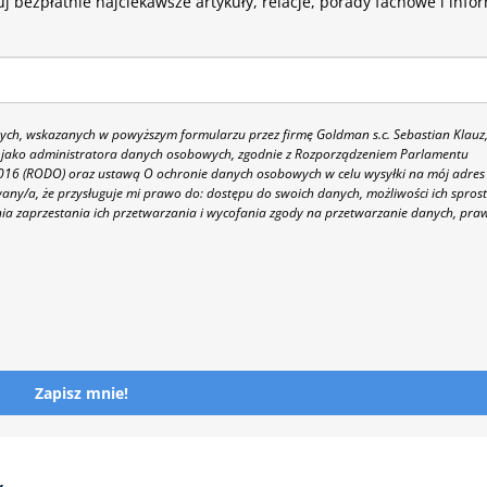
j bezpłatnie najciekawsze artykuły, relacje, porady fachowe i info
h, wskazanych w powyższym formularzu przez firmę Goldman s.c. Sebastian Klauz
 86 jako administratora danych osobowych, zgodnie z Rozporządzeniem Parlamentu
 2016 (RODO) oraz ustawą O ochronie danych osobowych w celu wysyłki na mój adres
y/a, że przysługuje mi prawo do: dostępu do swoich danych, możliwości ich spros
nia zaprzestania ich przetwarzania i wycofania zgody na przetwarzanie danych, pra
Zapisz mnie!