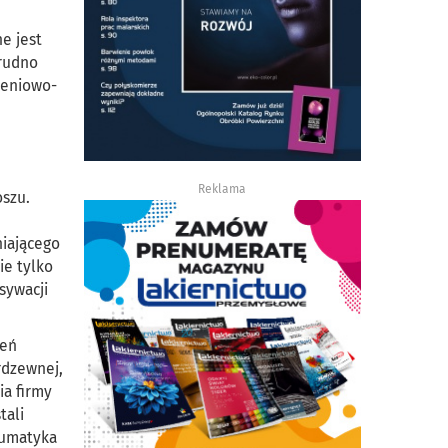
e jest
trudno
zeniowo-
Reklama
szu.
niającego
ie tylko
sywacji
zeń
rdzewnej,
ia firmy
tali
eumatyka