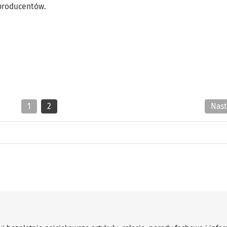
 producentów.
1
2
Nas