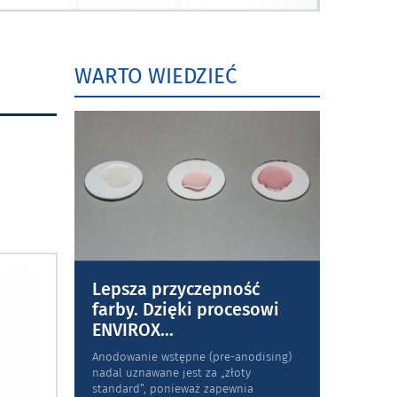
WARTO WIEDZIEĆ
Lepsza przyczepność
farby. Dzięki procesowi
ENVIROX
...
Anodowanie wstępne (pre-anodising)
nadal uznawane jest za „złoty
standard”, ponieważ zapewnia