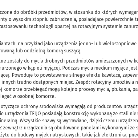
czone do obróbki przedmiotów, w stosunku do których wymagan
menty o wysokim stopniu zabrudzenia, posiadające powierzchnie 
zastosowaniu technologii opartej na rotacyjnym systemie zanur
antach, na przykład jako urządzenia jedno- lub wielostopniowe
rowaną lub oddzielną komorą suszącą.
ne zostały do mycia drobnych przedmiotów umieszczonych w ko
zanurzonego w kąpieli myjącej. Podczas mycia medium myjące jest
ącej. Powoduje to powstawanie silnego efektu kawitacji, zapew
 innych trudno dostępnych miejsc. Zespół rotacyjny umożliwia n
mej komorze przebiegać mogą kolejno procesy mycia, płukania, pa
biegać w osobnej komorze.
dotyczące ochrony środowiska wymagają od producentów urząd
e urządzenia TEIJO posiadają konstrukcję wykonaną ze stali nie
mineralną. Wszystkie spawy są wytrawiane, dzięki czemu urządzen
. Z zewnątrz urządzenia są obudowane panelami wykonanymi ze s
użyte do budowy myjek natryskowych, takie jak elektronika, pn