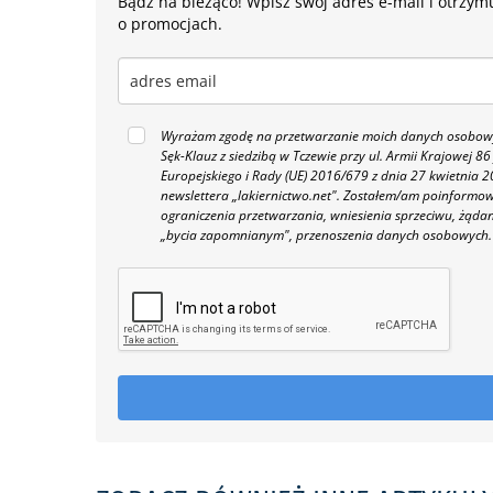
Bądź na bieżąco! Wpisz swój adres e-mail i otrzymu
o promocjach.
Wyrażam zgodę na przetwarzanie moich danych osobowyc
Sęk-Klauz z siedzibą w Tczewie przy ul. Armii Krajowej
Europejskiego i Rady (UE) 2016/679 z dnia 27 kwietnia
newslettera „lakiernictwo.net".
Zostałem/am poinformowan
ograniczenia przetwarzania, wniesienia sprzeciwu, żąda
„bycia zapomnianym", przenoszenia danych osobowych.