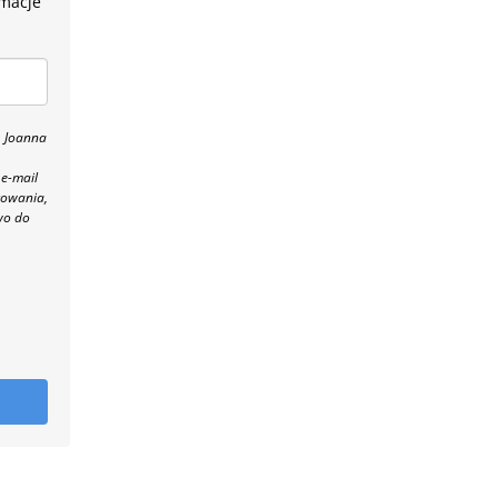
rmacje
, Joanna
 e-mail
towania,
wo do