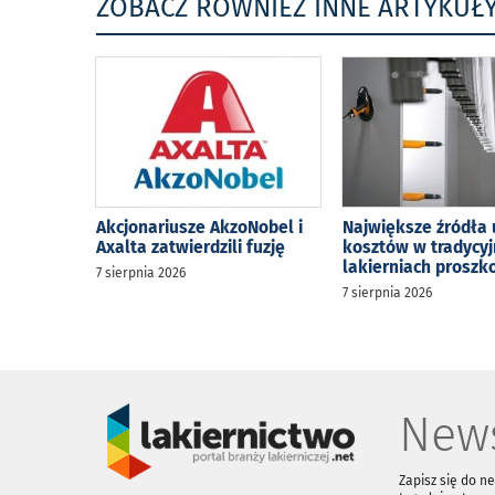
ZOBACZ RÓWNIEŻ INNE ARTYKUŁ
Akcjonariusze AkzoNobel i
Największe źródła 
Axalta zatwierdzili fuzję
kosztów w tradycy
lakierniach prosz
7 sierpnia 2026
7 sierpnia 2026
News
Zapisz się do n