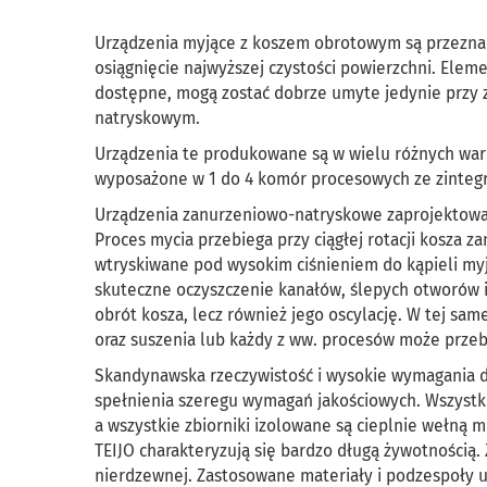
Urządzenia myjące z koszem obrotowym są przezna
osiągnięcie najwyższej czystości powierzchni. Ele
dostępne, mogą zostać dobrze umyte jedynie przy 
natryskowym.
Urządzenia te produkowane są w wielu różnych wari
wyposażone w 1 do 4 komór procesowych ze zinteg
Urządzenia zanurzeniowo-natryskowe zaprojektowa
Proces mycia przebiega przy ciągłej rotacji kosza 
wtryskiwane pod wysokim ciśnieniem do kąpieli myj
skuteczne oczyszczenie kanałów, ślepych otworów i
obrót kosza, lecz również jego oscylację. W tej sa
oraz suszenia lub każdy z ww. procesów może prze
Skandynawska rzeczywistość i wysokie wymagania 
spełnienia szeregu wymagań jakościowych. Wszystki
a wszystkie zbiorniki izolowane są cieplnie wełną 
TEIJO charakteryzują się bardzo długą żywotnością
nierdzewnej. Zastosowane materiały i podzespoły 