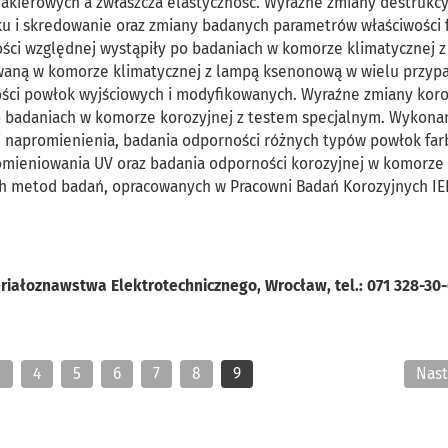
akierowych a zwłaszcza elastyczność. Wyraźne zmiany destrukc
sku i skredowanie oraz zmiany badanych parametrów właściwości 
rdości względnej wystąpiły po badaniach w komorze klimatycznej 
aną w komorze klimatycznej z lampą ksenonową w wielu przyp
ości powłok wyjściowych i modyfikowanych. Wyraźne zmiany koro
o badaniach w komorze korozyjnej z testem specjalnym. Wykona
i napromienienia, badania odporności różnych typów powłok far
omieniowania UV oraz badania odporności korozyjnej w komorze
ch metod badań, opracowanych w Pracowni Badań Korozyjnych I
eriałoznawstwa Elektrotechnicznego, Wrocław, tel.: 071 328-30-
3
4
5
6
7
8
9
Nas