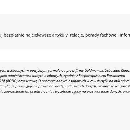
j bezpłatnie najciekawsze artykuły, relacje, porady fachowe i info
h, wskazanych w powyższym formularzu przez firmę Goldman s.c. Sebastian Klauz
 86 jako administratora danych osobowych, zgodnie z Rozporządzeniem Parlamentu
 2016 (RODO) oraz ustawą O ochronie danych osobowych w celu wysyłki na mój adres
y/a, że przysługuje mi prawo do: dostępu do swoich danych, możliwości ich spros
nia zaprzestania ich przetwarzania i wycofania zgody na przetwarzanie danych, pra