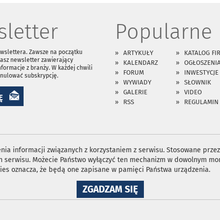
letter
Popularne
ewslettera. Zawsze na początku
ARTYKUŁY
KATALOG FI
asz newsletter zawierający
KALENDARZ
OGŁOSZENI
nformacje z branży. W każdej chwili
FORUM
INWESTYCJE
anulować subskrypcję.
WYWIADY
SŁOWNIK
GALERIE
VIDEO
Ę
RSS
REGULAMIN
ia informacji związanych z korzystaniem z serwisu. Stosowane przez 
ron serwisu. Możecie Państwo wyłączyć ten mechanizm w dowolnym mom
ies oznacza, że będą one zapisane w pamięci Państwa urządzenia.
NA
ZGADZAM SIĘ
WYKORZYSTANIE
PLIKÓW
COOKIES