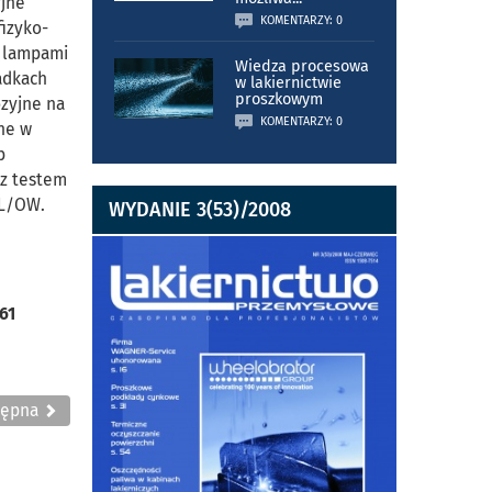
yjne
KOMENTARZY: 0
fizyko-
z lampami
Wiedza procesowa
adkach
w lakiernictwie
proszkowym
zyjne na
KOMENTARZY: 0
ne w
b
 z testem
EL/OW.
WYDANIE 3(53)/2008
61
tępna