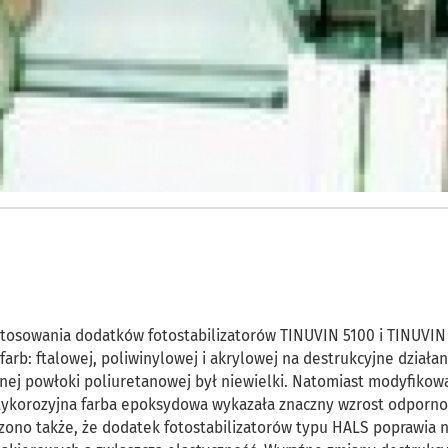
osowania dodatków fotostabilizatorów TINUVIN 5100 i TINUVIN
arb: ftalowej, poliwinylowej i akrylowej na destrukcyjne działan
ej powłoki poliuretanowej był niewielki. Natomiast modyfikow
ykorozyjna farba epoksydowa wykazała znaczny wzrost odporno
zono także, że dodatek fotostabilizatorów typu HALS poprawia 