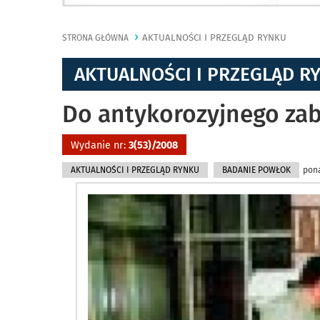
AKTUALNOŚCI I PRZEGLĄD RYNKU
STRONA GŁÓWNA
AKTUALNOŚCI I PRZEGLĄD R
Do antykorozyjnego zab
Wydanie nr:
3(53)/2008
AKTUALNOŚCI I PRZEGLĄD RYNKU
BADANIE POWŁOK
pona