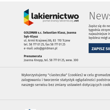
News
Zapisz się do n
tygodnia otrzym
GOLDMAN s.c. Sebastian Klauz, Joanna
najważniejsze i
Sęk-Klauz
będziesz mógł 
ul. Armii Krajowej 86, 83 ­ 110 Tczew
tel. 58 777 01 25, fax 58 777 01 25
ZAPISZ SI
e-mail: ado@goldman.pl
Prenumerata
Joanna Knopp, tel. 58 777 01 25, wew. 300
Wykorzystujemy "ciasteczka" (cookies) w celu gromadzen
zalogowaniu i tworzenie statystyk oglądalności podst
naszego serwisu bez zmiany ustawień dotyczących cook