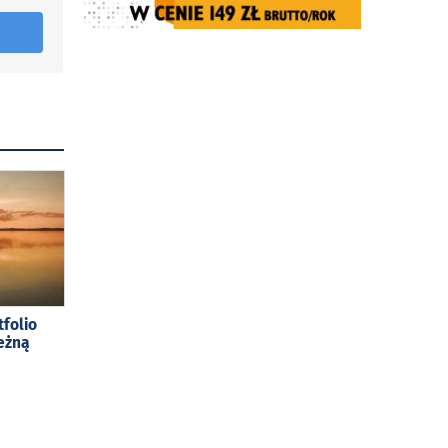
tfolio
eżną