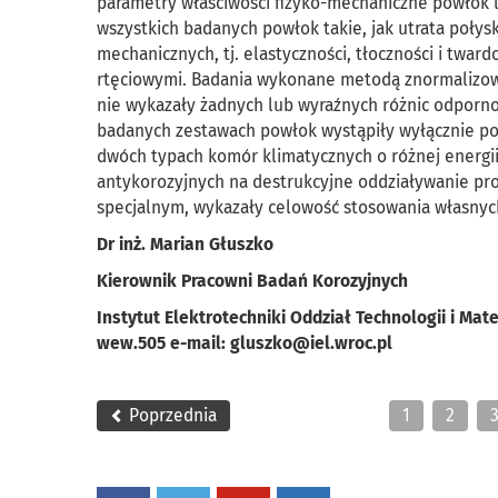
parametry właściwości fizyko-mechaniczne powłok l
wszystkich badanych powłok takie, jak utrata poły
mechanicznych, tj. elastyczności, tłoczności i twa
rtęciowymi. Badania wykonane metodą znormalizow
nie wykazały żadnych lub wyraźnych różnic odporn
badanych zestawach powłok wystąpiły wyłącznie p
dwóch typach komór klimatycznych o różnej energi
antykorozyjnych na destrukcyjne oddziaływanie pr
specjalnym, wykazały celowość stosowania własny
Dr inż. Marian Głuszko
Kierownik Pracowni Badań Korozyjnych
Instytut Elektrotechniki Oddział Technologii i Mat
wew.505 e-mail: gluszko@iel.wroc.pl
Poprzednia
1
2