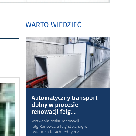
WARTO WIEDZIEĆ
Automatyczny transport
dolny w procesie
renowacji felg.
...
Wyzwania rynku renowacji
felg Renowacja felg stała się w
ostatnich latach jednym z