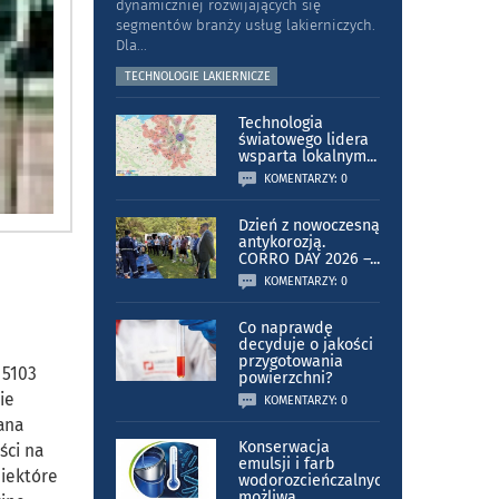
dynamiczniej rozwijających się
segmentów branży usług lakierniczych.
Dla
...
TECHNOLOGIE LAKIERNICZE
Technologia
światowego lidera
wsparta lokalnym
...
KOMENTARZY: 0
Dzień z nowoczesną
antykorozją.
CORRO DAY 2026 –
...
KOMENTARZY: 0
Co naprawdę
decyduje o jakości
przygotowania
 5103
powierzchni?
ie
KOMENTARZY: 0
ana
Konserwacja
ści na
emulsji i farb
niektóre
wodorozcieńczalnych
możliwa
...