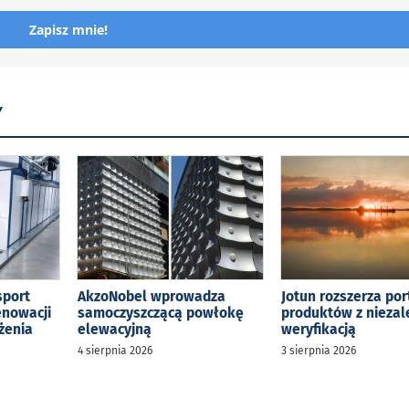
Zapisz mnie!
Y
sport
AkzoNobel wprowadza
Jotun rozszerza por
enowacji
samoczyszczącą powłokę
produktów z niezal
żenia
elewacyjną
weryfikacją
4 sierpnia 2026
3 sierpnia 2026