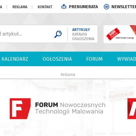
PRENUMERATA
NEWSLETTE
JA
REKLAMA
KONTAKT
ARTYKUŁY
KATALOG
OGŁOSZENIA
KALENDARZ
OGŁOSZENIA
FORUM
WYWIAD
Reklama