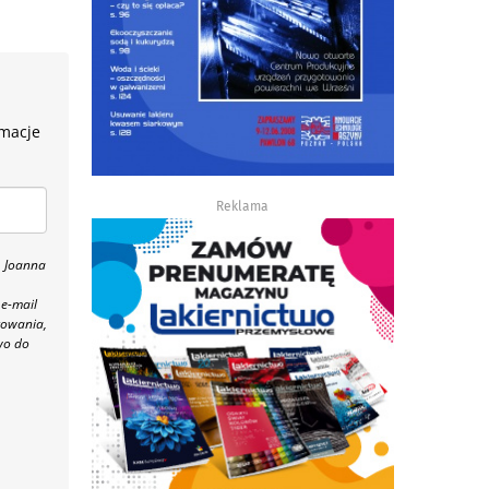
rmacje
Reklama
, Joanna
 e-mail
towania,
wo do