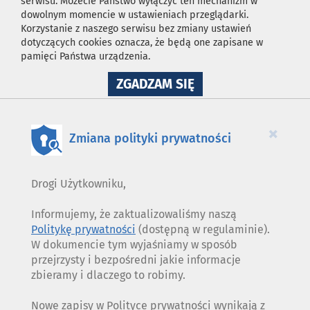
serwisu. Możecie Państwo wyłączyć ten mechanizm w
dowolnym momencie w ustawieniach przeglądarki.
Korzystanie z naszego serwisu bez zmiany ustawień
dotyczących cookies oznacza, że będą one zapisane w
pamięci Państwa urządzenia.
NA
ZGADZAM SIĘ
WYKORZYSTANIE
PLIKÓW
COOKIES
×
Zmiana polityki prywatności
Drogi Użytkowniku,
Informujemy, że zaktualizowaliśmy naszą
Politykę prywatności
(dostępną w regulaminie).
W dokumencie tym wyjaśniamy w sposób
przejrzysty i bezpośredni jakie informacje
zbieramy i dlaczego to robimy.
Nowe zapisy w Polityce prywatności wynikają z