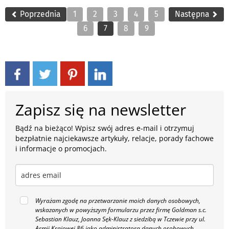
Poprzednia
1
2
3
4
5
Następna
6
7
8
9
Zapisz się na newsletter
Bądź na bieżąco! Wpisz swój adres e-mail i otrzymuj
bezpłatnie najciekawsze artykuły, relacje, porady fachowe
i informacje o promocjach.
Wyrażam zgodę na przetwarzanie moich danych osobowych,
wskazanych w powyższym formularzu przez firmę Goldman s.c.
Sebastian Klauz, Joanna Sęk-Klauz z siedzibą w Tczewie przy ul.
Armii Krajowej 86 jako administratora danych osobowych,