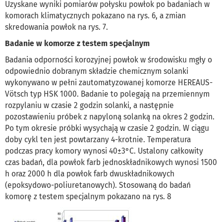
Uzyskane wyniki pomiarów połysku powłok po badaniach w
komorach klimatycznych pokazano na rys. 6, a zmian
skredowania powłok na rys. 7.
Badanie w komorze z testem specjalnym
Badania odporności korozyjnej powłok w środowisku mgły o
odpowiednio dobranym składzie chemicznym solanki
wykonywano w pełni zautomatyzowanej komorze HEREAUS-
Vötsch typ HSK 1000. Badanie to polegają na przemiennym
rozpylaniu w czasie 2 godzin solanki, a następnie
pozostawieniu próbek z napyloną solanką na okres 2 godzin.
Po tym okresie próbki wysychają w czasie 2 godzin. W ciągu
doby cykl ten jest powtarzany 4-krotnie. Temperatura
podczas pracy komory wynosi 40±3°C. Ustalony całkowity
czas badań, dla powłok farb jednoskładnikowych wynosi 1500
h oraz 2000 h dla powłok farb dwuskładnikowych
(epoksydowo-poliuretanowych). Stosowaną do badań
komorę z testem specjalnym pokazano na rys. 8