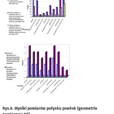
Rys.6. Wyniki pomiarów połysku powłok (geometria