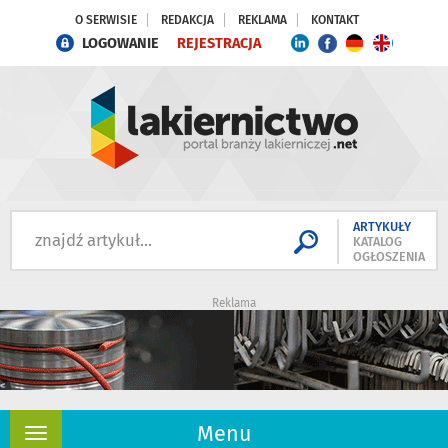
O SERWISIE
REDAKCJA
REKLAMA
KONTAKT
LOGOWANIE
REJESTRACJA
ARTYKUŁY
KATALOG
OGŁOSZENIA
Reklama
Menu
Rozwiń