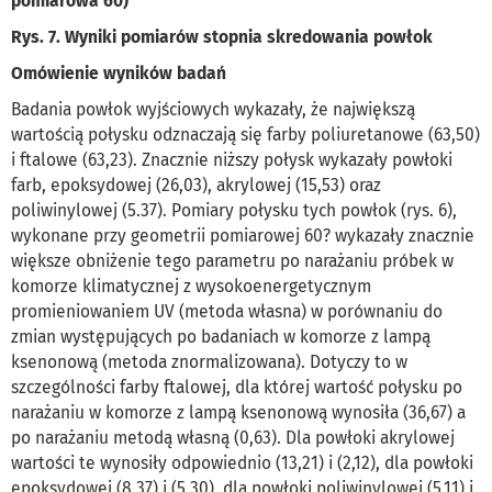
pomiarowa 60)
Rys. 7. Wyniki pomiarów stopnia skredowania powłok
Omówienie wyników badań
Badania powłok wyjściowych wykazały, że największą
wartością połysku odznaczają się farby poliuretanowe (63,50)
i ftalowe (63,23). Znacznie niższy połysk wykazały powłoki
farb, epoksydowej (26,03), akrylowej (15,53) oraz
poliwinylowej (5.37). Pomiary połysku tych powłok (rys. 6),
wykonane przy geometrii pomiarowej 60? wykazały znacznie
większe obniżenie tego parametru po narażaniu próbek w
komorze klimatycznej z wysokoenergetycznym
promieniowaniem UV (metoda własna) w porównaniu do
zmian występujących po badaniach w komorze z lampą
ksenonową (metoda znormalizowana). Dotyczy to w
szczególności farby ftalowej, dla której wartość połysku po
narażaniu w komorze z lampą ksenonową wynosiła (36,67) a
po narażaniu metodą własną (0,63). Dla powłoki akrylowej
wartości te wynosiły odpowiednio (13,21) i (2,12), dla powłoki
epoksydowej (8,37) i (5.30), dla powłoki poliwinylowej (5,11) i