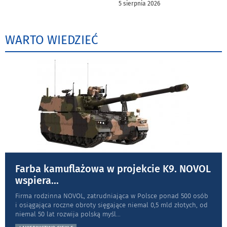
5 sierpnia 2026
WARTO WIEDZIEĆ
Farba kamuflażowa w projekcie K9. NOVOL
wspiera
...
Firma rodzinna NOVOL, zatrudniająca w Polsce ponad 500 osób
i osiągająca roczne obroty sięgające niemal 0,5 mld złotych, od
niemal 50 lat rozwija polską myśl
...