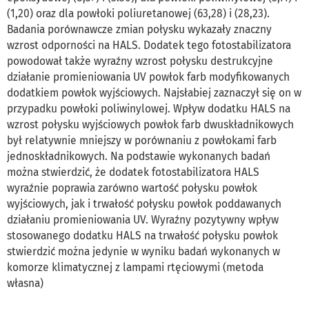
(1,20) oraz dla powłoki poliuretanowej (63,28) i (28,23).
Badania porównawcze zmian połysku wykazały znaczny
wzrost odporności na HALS. Dodatek tego fotostabilizatora
powodował także wyraźny wzrost połysku destrukcyjne
działanie promieniowania UV powłok farb modyfikowanych
dodatkiem powłok wyjściowych. Najsłabiej zaznaczył się on w
przypadku powłoki poliwinylowej. Wpływ dodatku HALS na
wzrost połysku wyjściowych powłok farb dwuskładnikowych
był relatywnie mniejszy w porównaniu z powłokami farb
jednoskładnikowych. Na podstawie wykonanych badań
można stwierdzić, że dodatek fotostabilizatora HALS
wyraźnie poprawia zarówno wartość połysku powłok
wyjściowych, jak i trwałość połysku powłok poddawanych
działaniu promieniowania UV. Wyraźny pozytywny wpływ
stosowanego dodatku HALS na trwałość połysku powłok
stwierdzić można jedynie w wyniku badań wykonanych w
komorze klimatycznej z lampami rtęciowymi (metoda
własna)