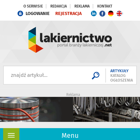
O SERWISIE
REDAKCJA
REKLAMA
KONTAKT
LOGOWANIE
REJESTRACJA
ARTYKUŁY
KATALOG
OGŁOSZENIA
Reklama
Menu
Rozwiń