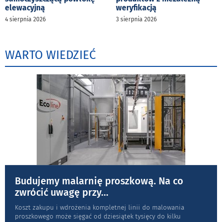
elewacyjną
weryfikacją
4 sierpnia 2026
3 sierpnia 2026
WARTO WIEDZIEĆ
Budujemy malarnię proszkową. Na co
zwrócić uwagę przy
...
Koszt zakupu i wdrożenia kompletnej linii do malowania
proszkowego może sięgać od dziesiątek tysięcy do kilku