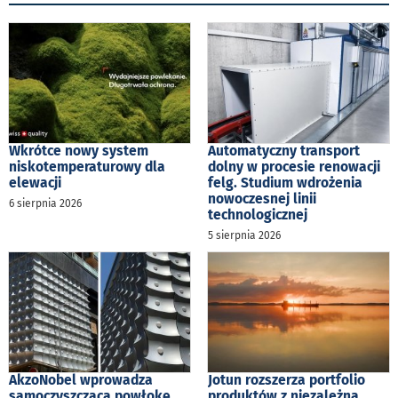
Wkrótce nowy system
Automatyczny transport
niskotemperaturowy dla
dolny w procesie renowacji
elewacji
felg. Studium wdrożenia
nowoczesnej linii
6 sierpnia 2026
technologicznej
5 sierpnia 2026
AkzoNobel wprowadza
Jotun rozszerza portfolio
samoczyszczącą powłokę
produktów z niezależną