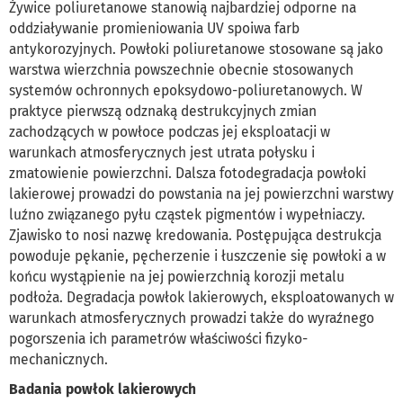
Żywice poliuretanowe stanowią najbardziej odporne na
oddziaływanie promieniowania UV spoiwa farb
antykorozyjnych. Powłoki poliuretanowe stosowane są jako
warstwa wierzchnia powszechnie obecnie stosowanych
systemów ochronnych epoksydowo-poliuretanowych. W
praktyce pierwszą odznaką destrukcyjnych zmian
zachodzących w powłoce podczas jej eksploatacji w
warunkach atmosferycznych jest utrata połysku i
zmatowienie powierzchni. Dalsza fotodegradacja powłoki
lakierowej prowadzi do powstania na jej powierzchni warstwy
luźno związanego pyłu cząstek pigmentów i wypełniaczy.
Zjawisko to nosi nazwę kredowania. Postępująca destrukcja
powoduje pękanie, pęcherzenie i łuszczenie się powłoki a w
końcu wystąpienie na jej powierzchnią korozji metalu
podłoża. Degradacja powłok lakierowych, eksploatowanych w
warunkach atmosferycznych prowadzi także do wyraźnego
pogorszenia ich parametrów właściwości fizyko-
mechanicznych.
Badania powłok lakierowych