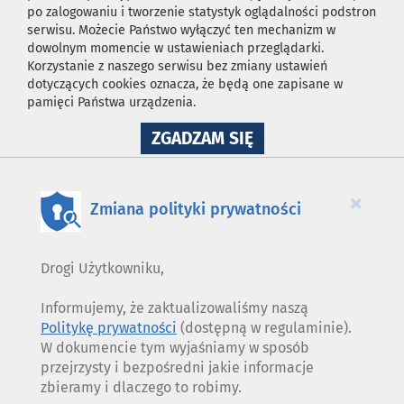
po zalogowaniu i tworzenie statystyk oglądalności podstron
serwisu. Możecie Państwo wyłączyć ten mechanizm w
dowolnym momencie w ustawieniach przeglądarki.
Korzystanie z naszego serwisu bez zmiany ustawień
dotyczących cookies oznacza, że będą one zapisane w
pamięci Państwa urządzenia.
NA
ZGADZAM SIĘ
WYKORZYSTANIE
PLIKÓW
COOKIES
×
Zmiana polityki prywatności
Drogi Użytkowniku,
Informujemy, że zaktualizowaliśmy naszą
Politykę prywatności
(dostępną w regulaminie).
W dokumencie tym wyjaśniamy w sposób
przejrzysty i bezpośredni jakie informacje
zbieramy i dlaczego to robimy.