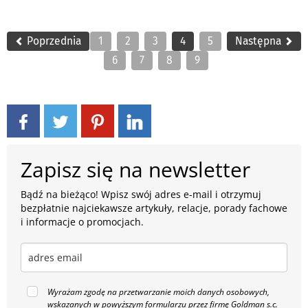
Poprzednia
1
2
3
4
5
Następna
6
7
8
9
Zapisz się na newsletter
Bądź na bieżąco! Wpisz swój adres e-mail i otrzymuj
bezpłatnie najciekawsze artykuły, relacje, porady fachowe
i informacje o promocjach.
Wyrażam zgodę na przetwarzanie moich danych osobowych,
wskazanych w powyższym formularzu przez firmę Goldman s.c.