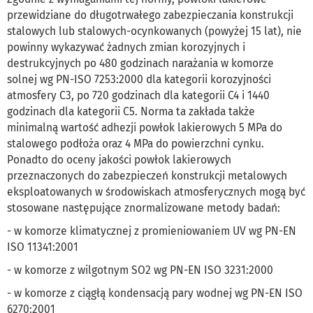
przewidziane do długotrwałego zabezpieczania konstrukcji
stalowych lub stalowych-ocynkowanych (powyżej 15 lat), nie
powinny wykazywać żadnych zmian korozyjnych i
destrukcyjnych po 480 godzinach narażania w komorze
solnej wg PN-ISO 7253:2000 dla kategorii korozyjności
atmosfery C3, po 720 godzinach dla kategorii C4 i 1440
godzinach dla kategorii C5. Norma ta zakłada także
minimalną wartość adhezji powłok lakierowych 5 MPa do
stalowego podłoża oraz 4 MPa do powierzchni cynku.
Ponadto do oceny jakości powłok lakierowych
przeznaczonych do zabezpieczeń konstrukcji metalowych
eksploatowanych w środowiskach atmosferycznych mogą być
stosowane następujące znormalizowane metody badań:
- w komorze klimatycznej z promieniowaniem UV wg PN-EN
ISO 11341:2001
- w komorze z wilgotnym SO2 wg PN-EN ISO 3231:2000
- w komorze z ciągłą kondensacją pary wodnej wg PN-EN ISO
6270:2001