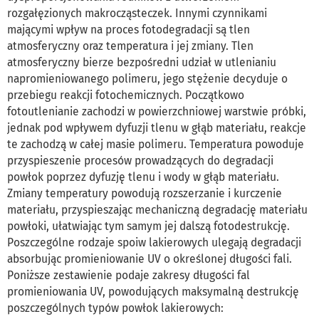
rozgałęzionych makrocząsteczek. Innymi czynnikami
mającymi wpływ na proces fotodegradacji są tlen
atmosferyczny oraz temperatura i jej zmiany. Tlen
atmosferyczny bierze bezpośredni udział w utlenianiu
napromieniowanego polimeru, jego stężenie decyduje o
przebiegu reakcji fotochemicznych. Początkowo
fotoutlenianie zachodzi w powierzchniowej warstwie próbki,
jednak pod wpływem dyfuzji tlenu w głąb materiału, reakcje
te zachodzą w całej masie polimeru. Temperatura powoduje
przyspieszenie procesów prowadzących do degradacji
powłok poprzez dyfuzję tlenu i wody w głąb materiału.
Zmiany temperatury powodują rozszerzanie i kurczenie
materiału, przyspieszając mechaniczną degradację materiału
powłoki, ułatwiając tym samym jej dalszą fotodestrukcję.
Poszczególne rodzaje spoiw lakierowych ulegają degradacji
absorbując promieniowanie UV o określonej długości fali.
Poniższe zestawienie podaje zakresy długości fal
promieniowania UV, powodujących maksymalną destrukcję
poszczególnych typów powłok lakierowych: