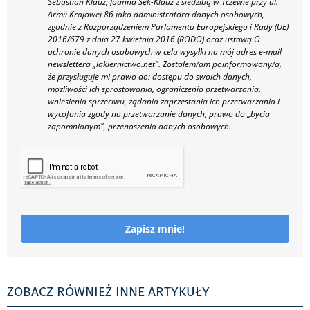
Sebastian Klauz, Joanna Sęk-Klauz z siedzibą w Tczewie przy ul.
Armii Krajowej 86 jako administratora danych osobowych,
zgodnie z Rozporządzeniem Parlamentu Europejskiego i Rady (UE)
2016/679 z dnia 27 kwietnia 2016 (RODO) oraz ustawą O
ochronie danych osobowych w celu wysyłki na mój adres e-mail
newslettera „lakiernictwo.net".
Zostałem/am poinformowany/a,
że przysługuje mi prawo do: dostępu do swoich danych,
możliwości ich sprostowania, ograniczenia przetwarzania,
wniesienia sprzeciwu, żądania zaprzestania ich przetwarzania i
wycofania zgody na przetwarzanie danych, prawo do „bycia
zapomnianym", przenoszenia danych osobowych.
Zapisz mnie!
ZOBACZ RÓWNIEŻ INNE ARTYKUŁY