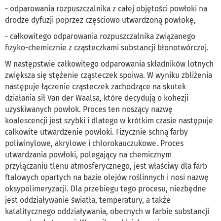
- odparowania rozpuszczalnika z całej objętości powłoki na
drodze dyfuzji poprzez częściowo utwardzoną powłokę,
- całkowitego odparowania rozpuszczalnika związanego
fizyko-chemicznie z cząsteczkami substancji błonotwórczej.
W następstwie całkowitego odparowania składników lotnych
zwiększa się stężenie cząsteczek spoiwa. W wyniku zbliżenia
następuje łączenie cząsteczek zachodzące na skutek
działania sił Van der Waalsa, które decydują o kohezji
uzyskiwanych powłok. Proces ten noszący nazwę
koalescencji jest szybki i dlatego w krótkim czasie następuje
całkowite utwardzenie powłoki. Fizycznie schną farby
poliwinylowe, akrylowe i chlorokauczukowe. Proces
utwardzania powłoki, polegający na chemicznym
przyłączaniu tlenu atmosferycznego, jest właściwy dla farb
ftalowych opartych na bazie olejów roślinnych i nosi nazwę
oksypolimeryzacji. Dla przebiegu tego procesu, niezbędne
jest oddziaływanie światła, temperatury, a także
katalitycznego oddziaływania, obecnych w farbie substancji