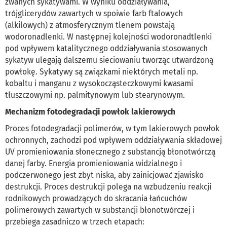
zwanych sykatywami. W wyniku oddziaływania,
trójglicerydów zawartych w spoiwie farb ftalowych
(alkilowych) z atmosferycznym tlenem powstają
wodoronadlenki. W następnej kolejności wodoronadtlenki
pod wpływem katalitycznego oddziaływania stosowanych
sykatyw ulegają dalszemu sieciowaniu tworząc utwardzoną
powłokę. Sykatywy są związkami niektórych metali np.
kobaltu i manganu z wysokocząsteczkowymi kwasami
tłuszczowymi np. palmitynowym lub stearynowym.
Mechanizm fotodegradacji powłok lakierowych
Proces fotodegradacji polimerów, w tym lakierowych powłok
ochronnych, zachodzi pod wpływem oddziaływania składowej
UV promieniowania słonecznego z substancją błonotwórczą
danej farby. Energia promieniowania widzialnego i
podczerwonego jest zbyt niska, aby zainicjować zjawisko
destrukcji. Proces destrukcji polega na wzbudzeniu reakcji
rodnikowych prowadzących do skracania łańcuchów
polimerowych zawartych w substancji błonotwórczej i
przebiega zasadniczo w trzech etapach: