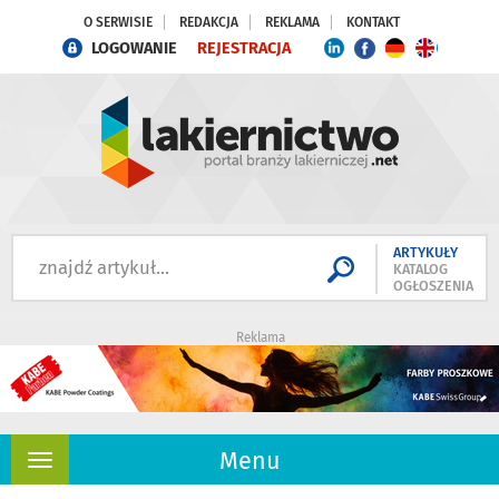
O SERWISIE
REDAKCJA
REKLAMA
KONTAKT
LOGOWANIE
REJESTRACJA
ARTYKUŁY
KATALOG
OGŁOSZENIA
Reklama
Menu
Rozwiń
nawigację