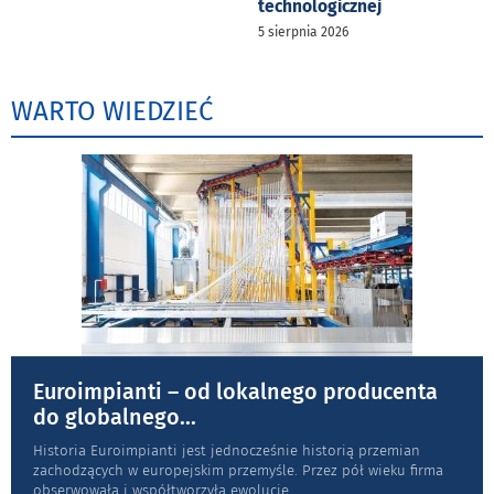
technologicznej
5 sierpnia 2026
WARTO WIEDZIEĆ
Euroimpianti – od lokalnego producenta
do globalnego
...
Historia Euroimpianti jest jednocześnie historią przemian
zachodzących w europejskim przemyśle. Przez pół wieku firma
obserwowała i współtworzyła ewolucję
...