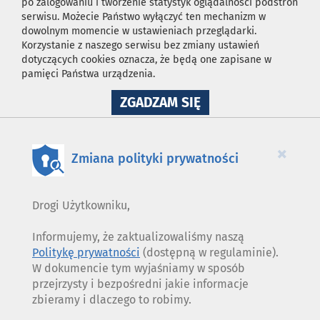
po zalogowaniu i tworzenie statystyk oglądalności podstron
serwisu. Możecie Państwo wyłączyć ten mechanizm w
dowolnym momencie w ustawieniach przeglądarki.
Korzystanie z naszego serwisu bez zmiany ustawień
dotyczących cookies oznacza, że będą one zapisane w
pamięci Państwa urządzenia.
NA
ZGADZAM SIĘ
WYKORZYSTANIE
PLIKÓW
COOKIES
×
Zmiana polityki prywatności
Drogi Użytkowniku,
Informujemy, że zaktualizowaliśmy naszą
Politykę prywatności
(dostępną w regulaminie).
W dokumencie tym wyjaśniamy w sposób
przejrzysty i bezpośredni jakie informacje
zbieramy i dlaczego to robimy.