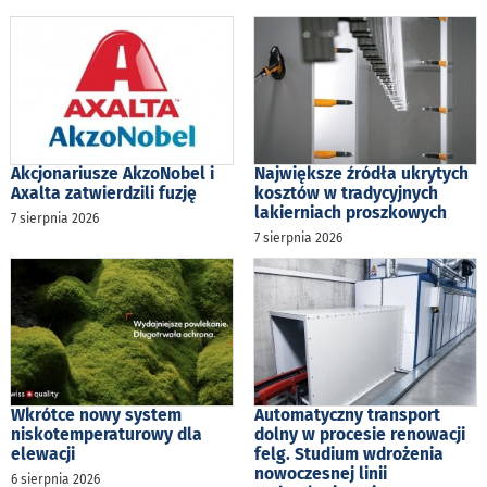
Akcjonariusze AkzoNobel i
Największe źródła ukrytych
Axalta zatwierdzili fuzję
kosztów w tradycyjnych
lakierniach proszkowych
7 sierpnia 2026
7 sierpnia 2026
Wkrótce nowy system
Automatyczny transport
niskotemperaturowy dla
dolny w procesie renowacji
elewacji
felg. Studium wdrożenia
nowoczesnej linii
6 sierpnia 2026