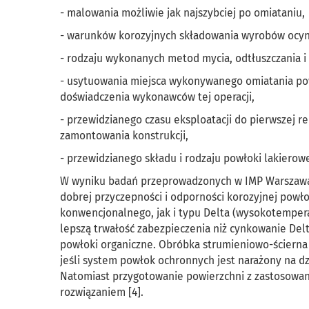
- malowania możliwie jak najszybciej po omiataniu,
- warunków korozyjnych składowania wyrobów ocy
- rodzaju wykonanych metod mycia, odtłuszczania i
- usytuowania miejsca wykonywanego omiatania pow
doświadczenia wykonawców tej operacji,
- przewidzianego czasu eksploatacji do pierwszej 
zamontowania konstrukcji,
- przewidzianego składu i rodzaju powłoki lakierowej
W wyniku badań przeprowadzonych w IMP Warszawa 
dobrej przyczepności i odporności korozyjnej pow
konwencjonalnego, jak i typu Delta (wysokotempe
lepszą trwałość zabezpieczenia niż cynkowanie De
powłoki organiczne. Obróbka strumieniowo-ścierna
jeśli system powłok ochronnych jest narażony na dz
Natomiast przygotowanie powierzchni z zastosowan
rozwiązaniem [4].