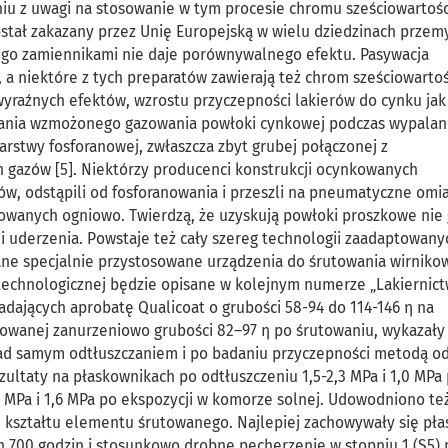
niu z uwagi na stosowanie w tym procesie chromu sześciowartoś
został zakazany przez Unię Europejską w wielu dziedzinach przem
ego zamiennikami nie daje porównywalnego efektu. Pasywacja
 a niektóre z tych preparatów zawierają też chrom sześciowarto
wyraźnych efektów, wzrostu przyczepności lakierów do cynku jak
ania wzmożonego gazowania powłoki cynkowej podczas wypalan
stwy fosforanowej, zwłaszcza zbyt grubej połączonej z
 gazów [5]. Niektórzy producenci konstrukcji ocynkowanych
w, odstąpili od fosforanowania i przeszli na pneumatyczne omi
wanych ogniowo. Twierdzą, że uzyskują powłoki proszkowe nie 
e i uderzenia. Powstaje też cały szereg technologii zaadaptowany
ane specjalnie przystosowane urządzenia do śrutowania wirnik
i technologicznej będzie opisane w kolejnym numerze „Lakiernic
ających aprobatę Qualicoat o grubości 58-94 do 114-146 η na
owanej zanurzeniowo grubości 82–97 η po śrutowaniu, wykazały
ad samym odtłuszczaniem i po badaniu przyczepności metodą 
zultaty na płaskownikach po odtłuszczeniu 1,5-2,3 MPa i 1,0 MPa
 MPa i 1,6 MPa po ekspozycji w komorze solnej. Udowodniono też
d kształtu elementu śrutowanego. Najlepiej zachowywały się pła
 700 godzin i stosunkowo drobne pęcherzenie w stopniu 1 (S5) 