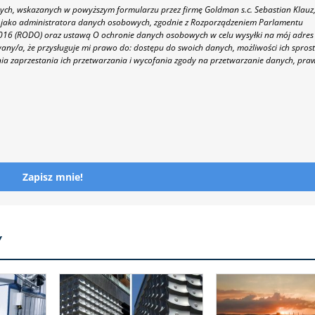
h, wskazanych w powyższym formularzu przez firmę Goldman s.c. Sebastian Klauz
 86 jako administratora danych osobowych, zgodnie z Rozporządzeniem Parlamentu
 2016 (RODO) oraz ustawą O ochronie danych osobowych w celu wysyłki na mój adres
y/a, że przysługuje mi prawo do: dostępu do swoich danych, możliwości ich spros
nia zaprzestania ich przetwarzania i wycofania zgody na przetwarzanie danych, pra
Zapisz mnie!
Y