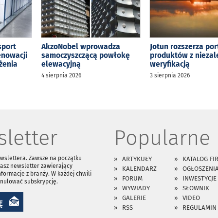
sport
AkzoNobel wprowadza
Jotun rozszerza por
enowacji
samoczyszczącą powłokę
produktów z niezal
żenia
elewacyjną
weryfikacją
4 sierpnia 2026
3 sierpnia 2026
letter
Popularne
ewslettera. Zawsze na początku
ARTYKUŁY
KATALOG FI
asz newsletter zawierający
KALENDARZ
OGŁOSZENI
nformacje z branży. W każdej chwili
FORUM
INWESTYCJE
anulować subskrypcję.
WYWIADY
SŁOWNIK
GALERIE
VIDEO
Ę
RSS
REGULAMIN