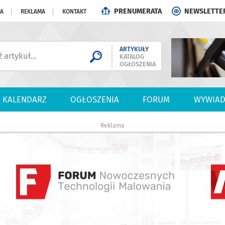
PRENUMERATA
NEWSLETTE
JA
REKLAMA
KONTAKT
ARTYKUŁY
KATALOG
OGŁOSZENIA
KALENDARZ
OGŁOSZENIA
FORUM
WYWIAD
Reklama