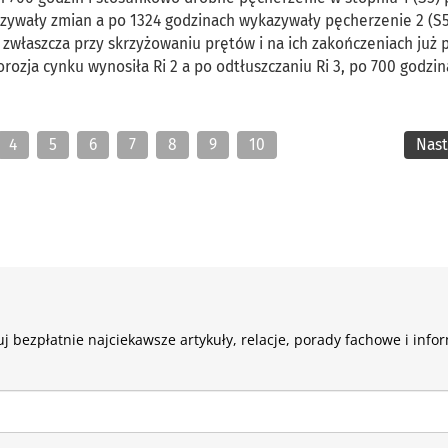
azywały zmian a po 1324 godzinach wykazywały pęcherzenie 2 (S5
, zwłaszcza przy skrzyżowaniu prętów i na ich zakończeniach już 
rozja cynku wynosiła Ri 2 a po odtłuszczaniu Ri 3, po 700 godzin
4
5
6
7
8
9
10
Nas
j bezpłatnie najciekawsze artykuły, relacje, porady fachowe i info