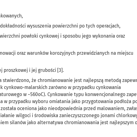
nkowanych,
 dokładności wysuszenia powierzchni po tych operacjach,
ierzchni powłoki cynkowej i sposobu jego wykonania oraz
renowacji oraz warunków korozyjnych przewidzianych na miejscu
 proszkowej i jej grubości [3].
stwierdzono, że chromianowanie jest najlepszą metodą zapew
łok cynkowo-malarskich zarówno w przypadku cynkowania
raturowego w ~560oC). Cynkowanie typu konwencjonalnego zap
lta w przypadku wyboru omiatania jako przygotowania podłoża p
 została oceniona jako nieodpowiednia przed malowaniem, zwła
iałanie wilgoci i środowiska zanieczyszczonego jonami chlorkow
iem silanów jako alternatywa chromianowania jest najlepszym 