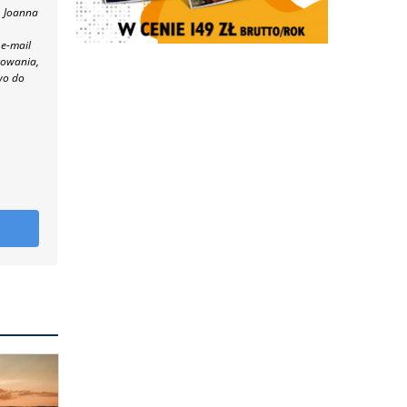
, Joanna
 e-mail
towania,
wo do