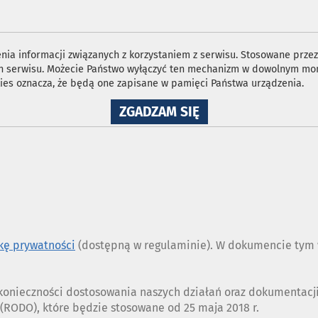
ia informacji związanych z korzystaniem z serwisu. Stosowane przez 
ron serwisu. Możecie Państwo wyłączyć ten mechanizm w dowolnym mom
ies oznacza, że będą one zapisane w pamięci Państwa urządzenia.
NA
ZGADZAM SIĘ
WYKORZYSTANIE
PLIKÓW
COOKIES
ykę prywatności
(dostępną w regulaminie). W dokumencie tym w
z konieczności dostosowania naszych działań oraz dokumentac
RODO), które będzie stosowane od 25 maja 2018 r.