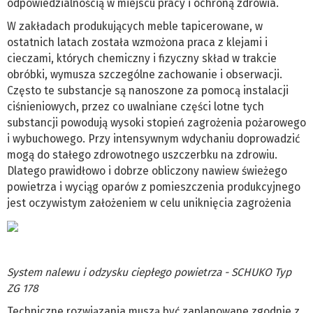
odpowiedzialnością w miejscu pracy i ochroną zdrowia.
W zakładach produkujących meble tapicerowane, w
ostatnich latach została wzmożona praca z klejami i
cieczami, których chemiczny i fizyczny skład w trakcie
obróbki, wymusza szczególne zachowanie i obserwacji.
Często te substancje są nanoszone za pomocą instalacji
ciśnieniowych, przez co uwalniane części lotne tych
substancji powodują wysoki stopień zagrożenia pożarowego
i wybuchowego. Przy intensywnym wdychaniu doprowadzić
mogą do stałego zdrowotnego uszczerbku na zdrowiu.
Dlatego prawidłowo i dobrze obliczony nawiew świeżego
powietrza i wyciąg oparów z pomieszczenia produkcyjnego
jest oczywistym założeniem w celu uniknięcia zagrożenia
System nalewu i odzysku ciepłego powietrza - SCHUKO Typ
ZG 178
Techniczne rozwiązania muszą być zaplanowane zgodnie z