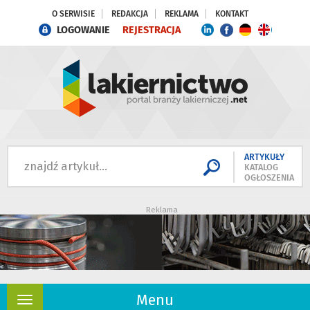
O SERWISIE
REDAKCJA
REKLAMA
KONTAKT
LOGOWANIE
REJESTRACJA
ARTYKUŁY
KATALOG
OGŁOSZENIA
Reklama
Menu
Rozwiń