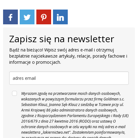
Zapisz się na newsletter
Bądź na bieżąco! Wpisz swój adres e-mail i otrzymuj
bezpłatnie najciekawsze artykuły, relacje, porady fachowe i
informacje o promocjach.
Wyrażam zgodę na przetwarzanie moich danych osobowych,
wskazanych w powyższym formularzu przez firmę Goldman s.c.
Sebastian Klauz, Joanna Sęk-Klauz z siedzibą w Tczewie przy ul.
Armii Krajowej 86 jako administratora danych osobowych,
zgodnie z Rozporządzeniem Parlamentu Europejskiego i Rady (UE)
2016/679 z dnia 27 kwietnia 2016 (RODO) oraz ustawą O
ochronie danych osobowych w celu wysyłki na mój adres e-mail
newslettera „lakiernictwo.net".
Zostałem/am poinformowany/a,
że przysługuje mi prawo do: dostępu do swoich danych,