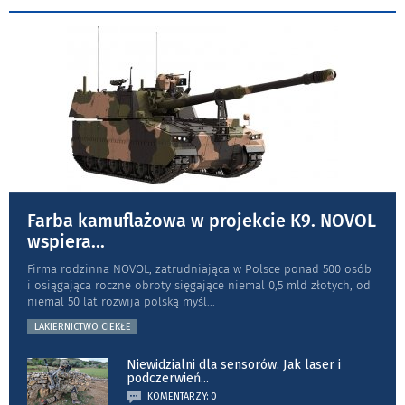
Farba kamuflażowa w projekcie K9. NOVOL
wspiera
...
Firma rodzinna NOVOL, zatrudniająca w Polsce ponad 500 osób
i osiągająca roczne obroty sięgające niemal 0,5 mld złotych, od
niemal 50 lat rozwija polską myśl
...
LAKIERNICTWO CIEKŁE
Niewidzialni dla sensorów. Jak laser i
podczerwień
...
KOMENTARZY: 0