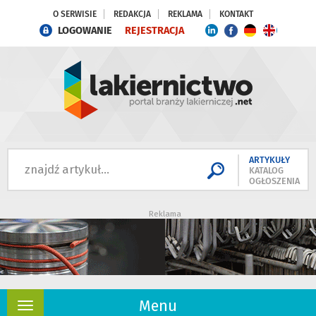
O SERWISIE
REDAKCJA
REKLAMA
KONTAKT
LOGOWANIE
REJESTRACJA
ARTYKUŁY
KATALOG
OGŁOSZENIA
Reklama
Menu
Rozwiń