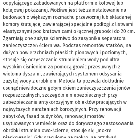
odpylającego zabudowanych na platformie kołowej lub
kolejowej pokazanej. Możliwe jest też zainstalowanie na
budowach o większym rozmachu przewoźnej lub składanej
komory śrutującej zawierającej specjalne podłogi z listwami
elastycznymi pod kratownicami o łącznej grubości do 20 cm.
Zgarniają one zużyte ścierniwo do zasypnika seperatora
zanieczyszczeń ścierniwa. Podczas remontów statków, na
dużych powierzchniach płaskich pionowych i poziomych,
stosuje się oczyszczanie strumieniem wody pod ultra
wysokim ciśnieniem za pomocą głowic przesuwnych z
wieloma dyszami, zawierających systemem odsysania
zużytej wody z urobkiem. Metoda ta pozwala dokładnie
usunąć niewidoczne gołym okiem zanieczyszczenia jonów
rozpuszczalnych, szczególnie niebezpiecznych przy
zabezpieczaniu antykorozyjnym obiektów pracujących w
najwyższych narażeniach korozyjnych. Przy renowacji
zabytków, fasad budynków, renowacji mostów
usytuowanych w mieście oraz do dorywczego zastosowania
obróbki strumieniowo-ściernej stosuje się „mokre
piaskowanie”. Gdy pracujemy na mokro, na przykład