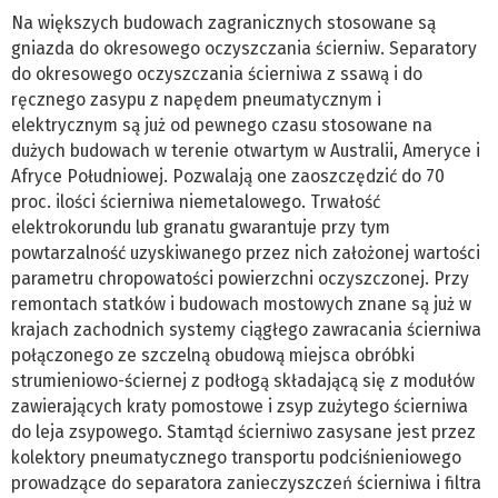
Na większych budowach zagranicznych stosowane są
gniazda do okresowego oczyszczania ścierniw. Separatory
do okresowego oczyszczania ścierniwa z ssawą i do
ręcznego zasypu z napędem pneumatycznym i
elektrycznym są już od pewnego czasu stosowane na
dużych budowach w terenie otwartym w Australii, Ameryce i
Afryce Południowej. Pozwalają one zaoszczędzić do 70
proc. ilości ścierniwa niemetalowego. Trwałość
elektrokorundu lub granatu gwarantuje przy tym
powtarzalność uzyskiwanego przez nich założonej wartości
parametru chropowatości powierzchni oczyszczonej. Przy
remontach statków i budowach mostowych znane są już w
krajach zachodnich systemy ciągłego zawracania ścierniwa
połączonego ze szczelną obudową miejsca obróbki
strumieniowo-ściernej z podłogą składającą się z modułów
zawierających kraty pomostowe i zsyp zużytego ścierniwa
do leja zsypowego. Stamtąd ścierniwo zasysane jest przez
kolektory pneumatycznego transportu podciśnieniowego
prowadzące do separatora zanieczyszczeń ścierniwa i filtra