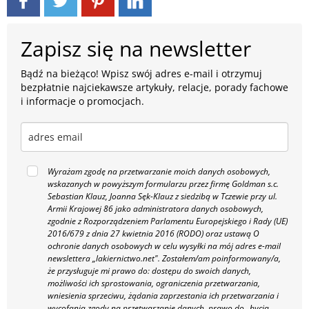
Zapisz się na newsletter
Bądź na bieżąco! Wpisz swój adres e-mail i otrzymuj
bezpłatnie najciekawsze artykuły, relacje, porady fachowe
i informacje o promocjach.
Wyrażam zgodę na przetwarzanie moich danych osobowych,
wskazanych w powyższym formularzu przez firmę Goldman s.c.
Sebastian Klauz, Joanna Sęk-Klauz z siedzibą w Tczewie przy ul.
Armii Krajowej 86 jako administratora danych osobowych,
zgodnie z Rozporządzeniem Parlamentu Europejskiego i Rady (UE)
2016/679 z dnia 27 kwietnia 2016 (RODO) oraz ustawą O
ochronie danych osobowych w celu wysyłki na mój adres e-mail
newslettera „lakiernictwo.net".
Zostałem/am poinformowany/a,
że przysługuje mi prawo do: dostępu do swoich danych,
możliwości ich sprostowania, ograniczenia przetwarzania,
wniesienia sprzeciwu, żądania zaprzestania ich przetwarzania i
wycofania zgody na przetwarzanie danych, prawo do „bycia