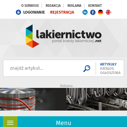
O SERWISIE
REDAKCJA
REKLAMA
KONTAKT
LOGOWANIE
REJESTRACJA
ARTYKUŁY
KATALOG
OGŁOSZENIA
Reklama
Menu
Rozwiń