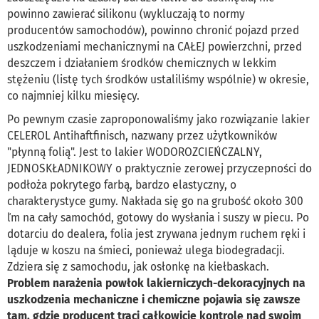
powinno zawierać silikonu (wykluczają to normy
producentów samochodów), powinno chronić pojazd przed
uszkodzeniami mechanicznymi na CAŁEJ powierzchni, przed
deszczem i działaniem środków chemicznych w lekkim
stężeniu (listę tych środków ustaliliśmy wspólnie) w okresie,
co najmniej kilku miesięcy.
Po pewnym czasie zaproponowaliśmy jako rozwiązanie lakier
CELEROL Antihaftfinisch, nazwany przez użytkowników
"płynną folią". Jest to lakier WODOROZCIEŃCZALNY,
JEDNOSKŁADNIKOWY o praktycznie zerowej przyczepności do
podłoża pokrytego farbą, bardzo elastyczny, o
charakterystyce gumy. Nakłada się go na grubość około 300
ľm na cały samochód, gotowy do wysłania i suszy w piecu. Po
dotarciu do dealera, folia jest zrywana jednym ruchem ręki i
ląduje w koszu na śmieci, ponieważ ulega biodegradacji.
Zdziera się z samochodu, jak osłonkę na kiełbaskach.
Problem narażenia powłok lakierniczych-dekoracyjnych na
uszkodzenia mechaniczne i chemiczne pojawia się zawsze
tam, gdzie producent traci całkowicie kontrolę nad swoim