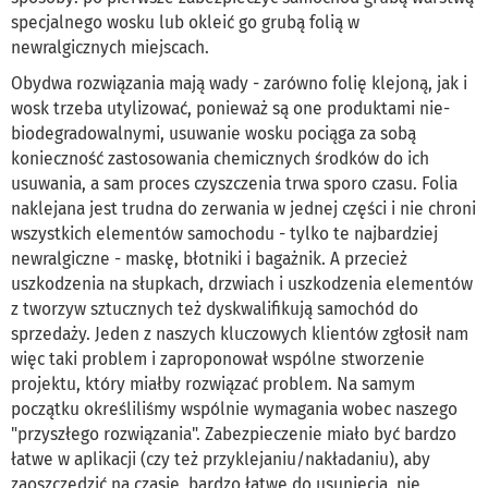
specjalnego wosku lub okleić go grubą folią w
newralgicznych miejscach.
Obydwa rozwiązania mają wady - zarówno folię klejoną, jak i
wosk trzeba utylizować, ponieważ są one produktami nie-
biodegradowalnymi, usuwanie wosku pociąga za sobą
konieczność zastosowania chemicznych środków do ich
usuwania, a sam proces czyszczenia trwa sporo czasu. Folia
naklejana jest trudna do zerwania w jednej części i nie chroni
wszystkich elementów samochodu - tylko te najbardziej
newralgiczne - maskę, błotniki i bagażnik. A przecież
uszkodzenia na słupkach, drzwiach i uszkodzenia elementów
z tworzyw sztucznych też dyskwalifikują samochód do
sprzedaży. Jeden z naszych kluczowych klientów zgłosił nam
więc taki problem i zaproponował wspólne stworzenie
projektu, który miałby rozwiązać problem. Na samym
początku określiliśmy wspólnie wymagania wobec naszego
"przyszłego rozwiązania". Zabezpieczenie miało być bardzo
łatwe w aplikacji (czy też przyklejaniu/nakładaniu), aby
zaoszczędzić na czasie, bardzo łatwe do usunięcia, nie