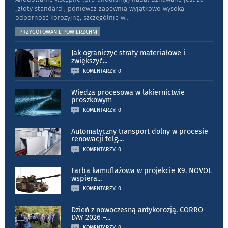
„złoty standard”, ponieważ zapewnia wyjątkowo wysoką
odporność koro­zyjną, szczególnie w
...
PRZYGOTOWANIE POWIERZCHNI
Jak ograniczyć straty materiałowe i
zwiększyć
...
KOMENTARZY: 0
Wiedza procesowa w lakiernictwie
proszkowym
KOMENTARZY: 0
Automatyczny transport dolny w procesie
renowacji felg.
...
KOMENTARZY: 0
Farba kamuflażowa w projekcie K9. NOVOL
wspiera
...
KOMENTARZY: 0
Dzień z nowoczesną antykorozją. CORRO
DAY 2026 –
...
KOMENTARZY: 0