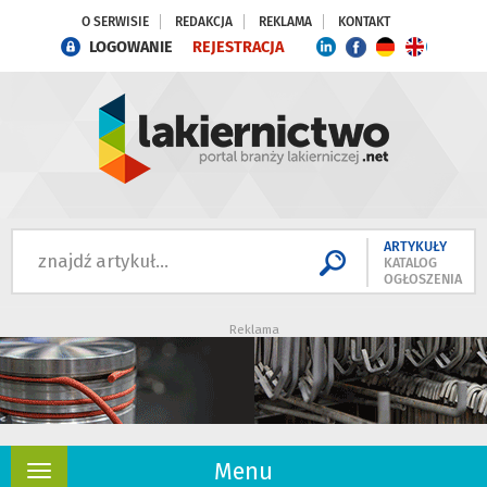
O SERWISIE
REDAKCJA
REKLAMA
KONTAKT
LOGOWANIE
REJESTRACJA
ARTYKUŁY
KATALOG
OGŁOSZENIA
Reklama
Menu
Rozwiń