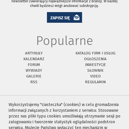
newsletter zawierający najważniejsze informacje z branży. W każdej
chwili będziesz mógł anulować subskrypcję.
ZAPISZ SIĘ
Popularne
ARTYKUŁY
KATALOG FIRM I USŁUG
KALENDARZ
OGŁOSZENIA
FORUM
INWESTYCJE
WYWIADY
SŁOWNIK
GALERIE
VIDEO
RSS
REGULAMIN
Wykorzystujemy "ciasteczka" (cookies) w celu gromadzenia
informacji związanych z korzystaniem z serwisu. Stosowane
przez nas pliki typu cookies umożliwiają utrzymanie sesji po
zalogowaniu i tworzenie statystyk oglądalności podstron
serwisu. Możecie Państwo wyłączyć ten mechanizm w