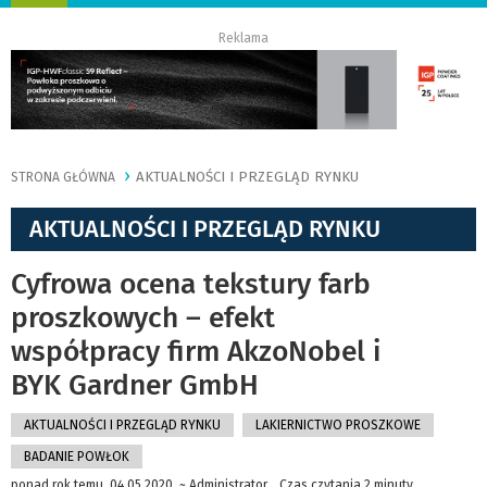
nawigację
Reklama
AKTUALNOŚCI I PRZEGLĄD RYNKU
STRONA GŁÓWNA
AKTUALNOŚCI I PRZEGLĄD RYNKU
Cyfrowa ocena tekstury farb
proszkowych – efekt
współpracy firm AkzoNobel i
BYK Gardner GmbH
AKTUALNOŚCI I PRZEGLĄD RYNKU
LAKIERNICTWO PROSZKOWE
BADANIE POWŁOK
ponad rok temu 04.05.2020, ~ Administrator, Czas czytania 2 minuty