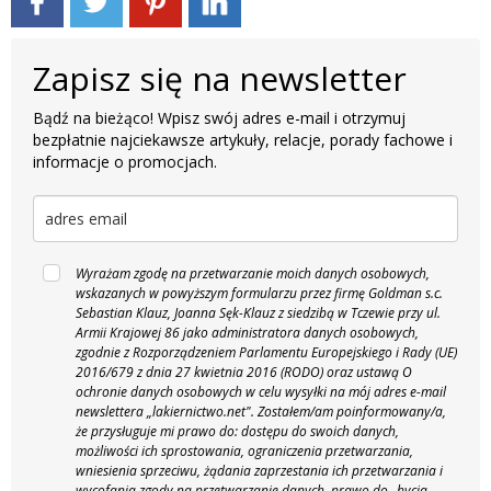
Zapisz się na newsletter
Bądź na bieżąco! Wpisz swój adres e-mail i otrzymuj
bezpłatnie najciekawsze artykuły, relacje, porady fachowe i
informacje o promocjach.
Wyrażam zgodę na przetwarzanie moich danych osobowych,
wskazanych w powyższym formularzu przez firmę Goldman s.c.
Sebastian Klauz, Joanna Sęk-Klauz z siedzibą w Tczewie przy ul.
Armii Krajowej 86 jako administratora danych osobowych,
zgodnie z Rozporządzeniem Parlamentu Europejskiego i Rady (UE)
2016/679 z dnia 27 kwietnia 2016 (RODO) oraz ustawą O
ochronie danych osobowych w celu wysyłki na mój adres e-mail
newslettera „lakiernictwo.net".
Zostałem/am poinformowany/a,
że przysługuje mi prawo do: dostępu do swoich danych,
możliwości ich sprostowania, ograniczenia przetwarzania,
wniesienia sprzeciwu, żądania zaprzestania ich przetwarzania i
wycofania zgody na przetwarzanie danych, prawo do „bycia