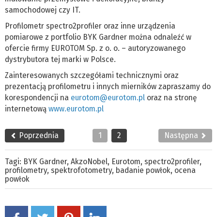
samochodowej czy IT.
Profilometr spectro2profiler oraz inne urządzenia
pomiarowe z portfolio BYK Gardner można odnaleźć w
ofercie firmy EUROTOM Sp. z o. o. – autoryzowanego
dystrybutora tej marki w Polsce.
Zainteresowanych szczegółami technicznymi oraz
prezentacją profilometru i innych mierników zapraszamy do
korespondencji na
eurotom@eurotom.pl
oraz na stronę
internetową
www.eurotom.pl
Poprzednia
1
2
Następna
Tagi:
BYK Gardner
,
AkzoNobel
,
Eurotom
,
spectro2profiler
,
profilometry
,
spektrofotometry
,
badanie powłok
,
ocena
powłok