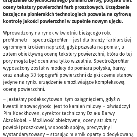
urządzenie do jednoczesnego pomiaru barwy, połysku oraz
oceny tekstury powierzchni farb proszkowych. Urządzenie
bazując na pionierskich technologiach pozwala na cyfrową
kontrolę jakości powierzchni w zupełnie nowym ujęciu.
Wprowadzony na rynek w kwietniu bieżącego roku
profilometr – spectro2profiler – jest dla branży farbiarskiej
ogromnym krokiem naprzód, gdyż pozwala na pomiar, a
zatem obiektywną ocenę tekstury powierzchni, która do tej
pory mogła być oceniana tylko wizualnie. Spectro2profiler
wyposażony został w moduły do pomiaru połysku, barwy
oraz analizy 3D topografii powierzchni dzięki czemu stanowi
jedyne na rynku urządzenie umożliwiające kompleksową
ocenę powierzchni.
– Jesteśmy podekscytowani tym osiągnięciem, gdyż w
kwestii innowacyjności jest to kamień milowy – oświadczył
Pim Koeckhoven, dyrektor techniczny Działu Barwy
AkzoNobel. – Możliwość obiektywnej oceny struktury
powłoki proszkowej, w sposób spójny, precyzyjny i
wystandaryzowany – stosując miernik oparty o dedykowaną