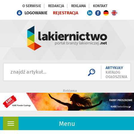
O SERWISIE
REDAKCJA
REKLAMA
KONTAKT
LOGOWANIE
REJESTRACJA
ARTYKUŁY
KATALOG
OGŁOSZENIA
Reklama
Menu
Rozwiń
nawigację