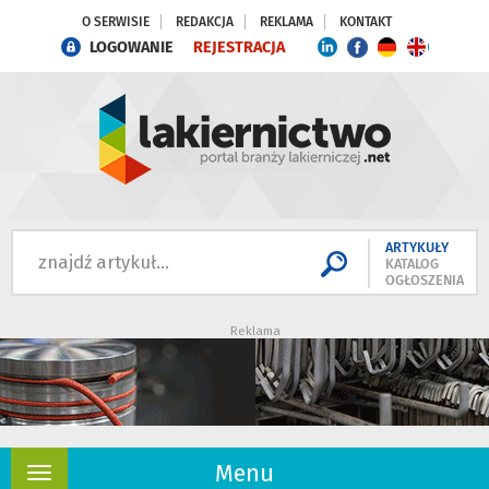
O SERWISIE
REDAKCJA
REKLAMA
KONTAKT
LOGOWANIE
REJESTRACJA
ARTYKUŁY
KATALOG
OGŁOSZENIA
Reklama
Menu
Rozwiń