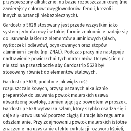
przyspieszany alkalicznie, na bazie rozpuszczalnikowej (nie
zawierajšcy chlorowcowęglowodorów, fenoli, krezoli i
innych substancji niebezpiecznych).
Gardostrip 5628 stosowany jest przede wszystkim jako
system jednofazowy i w takiej formie znakomicie nadaje się
do usuwania lakieru z elementów aluminiowych (blach,
wytłoczek i odlewów), ocynkowanych oraz stopów
aluminium i cynku (np. ZNAL). Podczas pracy nie następuje
nadtrawienie powierzchni tych materiałów. Oczywiście nic
nie stoi na przeszkodzie aby Gardostrip 5628 był
stosowany również do elementów stalowych.
Gardostrip 5628, podobnie jak większość
rozpuszczalnikowych, przyspieszanych alkalicznie
preparatów do usuwania powłok malarskich usuwa
utwardzoną powłokę, zamieniając ją z powrotem w proszek.
Gardostrip 5628 wytwarza szlam, który szybko osadza się i
daje się łatwo usunść poprzez ciągłą filtracje lub regularne
odszlamianie. Przy zdejmowaniu powłok malarskich istotne
znaczenie ma uzyskanie efektu cyrkulacji roztworu kšpieli,